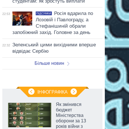
студентам: як зростуть виплати
Росія вдарила по
ПІДСУМКИ
22:53
Лозовій і Павлограду, а
Стефанішиній обрали
запобіжний захід. Головне за день
Зеленський цими вихідними вперше
22:32
відвідає Сербію
Більше новин
ІНФОГРАФІКА
Як змінився
бюджет
Міністерства
оборони за 13
років війни з