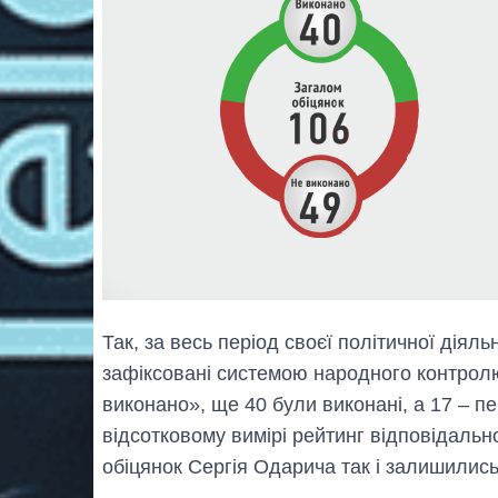
Так, за весь період своєї політичної діял
зафіксовані системою народного контролю
виконано», ще 40 були виконані, а 17 – п
відсотковому вимірі рейтинг відповідаль
обіцянок Сергія Одарича так і залишилис