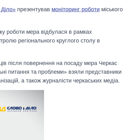
 Діло»
презентував
моніторинг роботи
міського
ку роботи мера відбулася в рамках
тролю регіонального круглого столу в
яців після повернення на посаду мера Черкас
льні питання та проблеми» взяли представники
нізацій, а також журналісти черкаських медіа.
Як за 10 років
змінилася кількість
вступників на
бакалаврат,
магістратуру та