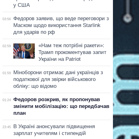
у США
Федоров заявив, що веде переговори з
03:56
Маском щодо використання Starlink
для ударів по рф
«Нам теж потрібні ракети»:
02:59
Трамп прокоментував запит
України на Patriot
Міноборони отримає дані українців з
01:59
податкової для звірки військового
обліку: що відомо
Федоров розкрив, як пропонував
01:24
змінити мобілізацію: що передбачав
план
В Україні анонсували підвищення
23:45
зарплат учителям і стипендій