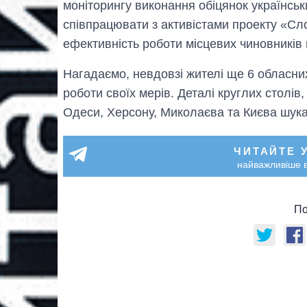
моніторингу виконання обіцянок українськи
співпрацювати з активістами проекту «Сло
ефективність роботи місцевих чиновників м
Нагадаємо, невдовзі жителі ще 6 обласних
роботи своїх мерів. Деталі круглих столів
Одеси, Херсону, Миколаєва та Києва шук
ЧИТАЙТЕ 
найважливіше в
По