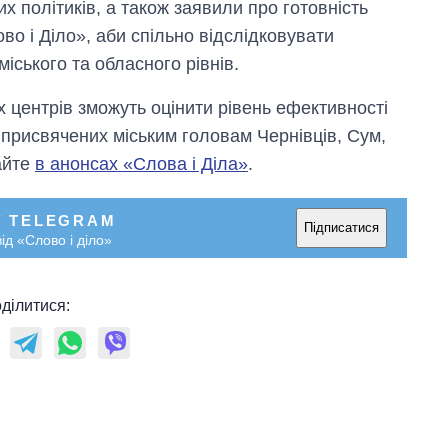
х політиків, а також заявили про готовність
во і Діло», аби спільно відслідковувати
іського та обласного рівнів.
 центрів зможуть оцінити рівень ефективності
, присвячених міським головам Чернівців, Сум,
айте
в анонсах «Слова і Діла»
.
У TELEGRAM
Підписатися
ід «Слово і діло»
ділитися: