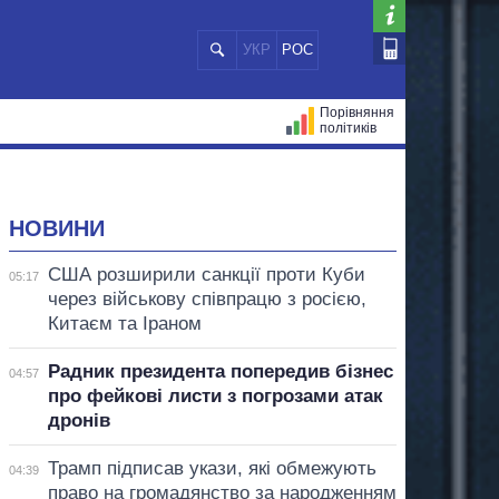
УКР
РОС
Порівняння
політиків
ЦІЙ
МЕРИ МІСТ
ВСІ ПЕРСОНИ
НОВИНИ
США розширили санкції проти Куби
05:17
через військову співпрацю з росією,
Китаєм та Іраном
Радник президента попередив бізнес
04:57
про фейкові листи з погрозами атак
дронів
Трамп підписав укази, які обмежують
04:39
право на громадянство за народженням