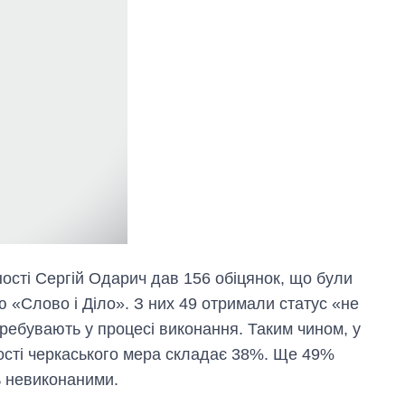
аспірантуру
ьності Сергій Одарич дав 156 обіцянок, що були
 «Слово і Діло». З них 49 отримали статус «не
еребувають у процесі виконання. Таким чином, у
ності черкаського мера складає 38%. Ще 49%
ь невиконаними.