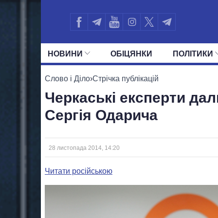
НОВИНИ
ОБIЦЯНКИ
ПОЛIТИКИ
УСІ ПОЛІТИКИ
ПРЕЗИДЕНТ І ОФ
Слово і Діло
›
Стрічка публікацій
Черкаські експерти дал
Сергія Одарича
28 листопада 2014, 14:20
Читати російською