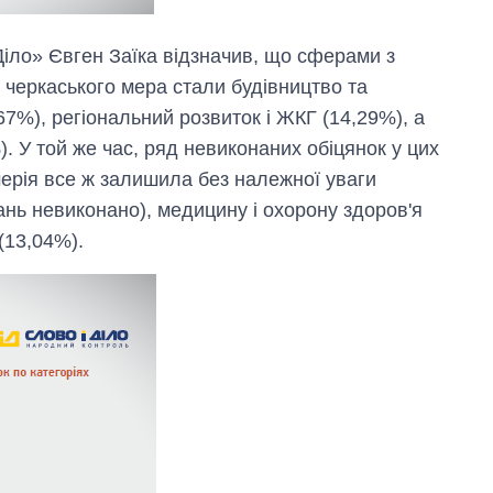
Діло» Євген Заїка відзначив, що сферами з
 черкаського мера стали будівництво та
67%), регіональний розвиток і ЖКГ (14,29%), а
. У той же час, ряд невиконаних обіцянок у цих
ерія все ж залишила без належної уваги
ань невиконано), медицину і охорону здоров'я
 (13,04%).