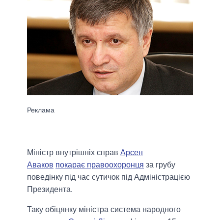
Міністр внутрішніх справ
Арсен
Аваков
покарає правоохоронця
за грубу
поведінку під час сутичок під Адміністрацією
Президента.
Таку обіцянку міністра система народного