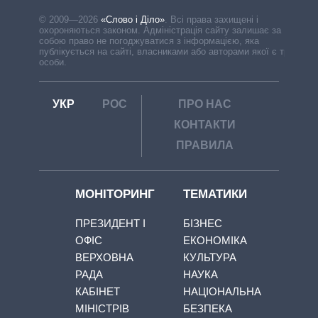
© 2009—2026
«Слово і Діло»
.
Всі права захищені і
охороняються законом. Адміністрація сайту залишає за
собою право не погоджуватися з інформацією, яка
публікується на сайті, власниками або авторами якої є треті
особи.
УКР
РОС
ПРО НАС
КОНТАКТИ
ПРАВИЛА
МОНІТОРИНГ
ТЕМАТИКИ
ПРЕЗИДЕНТ І
БІЗНЕС
ОФІС
ЕКОНОМІКА
ВЕРХОВНА
КУЛЬТУРА
РАДА
НАУКА
КАБІНЕТ
НАЦІОНАЛЬНА
МІНІСТРІВ
БЕЗПЕКА