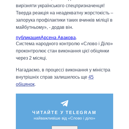
вирізняти українського спецпризначенця!
Тверда реакція на неадекватну жорстокість –
запорука профілактики таких вчинків міліції в
майбутньому», - додав він.
публикация
Арсена Авакова
.
Система народного контролю «Слово і Діло»
проконтролює стан виконання цієї обіцянки
через 2 місяці.
Нагадаємо, в процессі виконання у міністра
внутрішніх справ залишилось ще
45
обіцянок
.
ЧИТАЙТЕ У TELEGRAM
найважливіше від «Слово і діло»