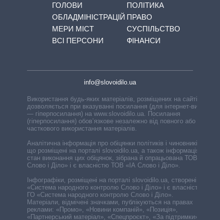
ГОЛОВИ
ПОЛІТИКА
ОБЛАДМІНІСТРАЦІЙ
ПРАВО
МЕРИ МІСТ
СУСПІЛЬСТВО
ВСІ ПЕРСОНИ
ФІНАНСИ
info@slovoidilo.ua
Використання будь-яких матеріалів, розміщених на сайті,
дозволяється при вказуванні посилання (для інтернет-видань
— гіперпосилання) на www.slovoidilo.ua. Посилання
(гіперпосилання) обов’язкове незалежно від повного або
часткового використання матеріалів.
Аналітична інформація про обіцянки політиків і чиновників,
що розміщені на порталі slovoidilo.ua, а також інформація про
стан виконання цих обіцянок, зібрана й опрацьована ТОВ «ІА
Слово і Діло» і є власністю ТОВ «ІА Слово і Діло».
Інфографіки, розміщені на порталі slovoidilo.ua, створені ГО
«Система народного контролю Слово і Діло» і є власністю
ГО «Система народного контролю Слово і Діло».
Матеріали, відмічені значками, публікуються на правах
реклами: «Промо», «Новини компаній», «Позиція»,
«Партнерський матеріал», «Спецпроєкт», «За підтримки».