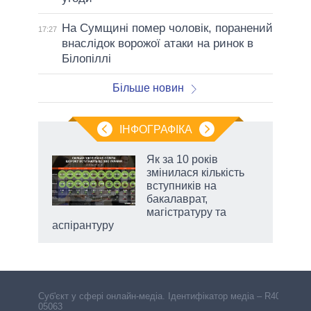
На Сумщині помер чоловік, поранений
17:27
внаслідок ворожої атаки на ринок в
Білопіллі
Більше новин
ІНФОГРАФІКА
Як за 10 років
 за
змінилася кількість
асть
вступників на
бакалаврат,
магістратуру та
аспірантуру
Cуб'єкт у сфері онлайн-медіа. Ідентифікатор медіа – R40-
05063