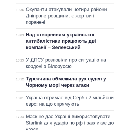
Окупанти атакували чотири райони
19:36
Дніпропетровщини, є жертви і
поранені
Над створенням української
19:03
антибалістики працюють дві
компанії – Зеленський
У ДПСУ розповіли про ситуацію на
18:23
кордоні з Білоруссю
Туреччина обмежила рух суден у
18:12
Чорному морі через атаки
Україна отримає від Сербії 2 мільйони
18:01
євро: на що спрямують
Маск не дає Україні використовувати
17:34
Starlink для ударів по рф і закликає до
угоди