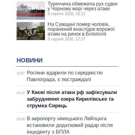
Туреччина обмежила рух суден
у Чорному морі через атаки
8 серпня 2026, 18:12
На Сумщині помер чоловік,
поранений внаслідок ворожої
атаки на ринок в Білопіллі
8 серпня 2026, 17:27
НОВИНИ
Росіяни вдарили по середмістю
21:57
Павлограда, є постраждалі
У Києві після атаки рф зафіксували
21:12
забруднення озера Кирилівське та
струмка Сирець
В аеропорту німецького Лейпцига
20:08
встановили додатковий радар після
інциденту з БПЛА