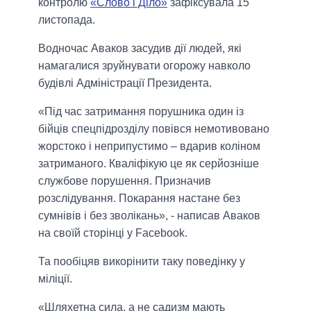
контролю
«Слово
і Діло
»
зафіксувала 15
листопада.
Водночас Аваков засудив дії людей, які
намагалися зруйнувати огорожу навколо
будівлі Адміністрації Президента.
«Під час затримання порушника один із
бійців спецпідрозділу повівся немотивовано
жорстоко і неприпустимо – вдарив коліном
затриманого. Кваліфікую це як серйозніше
службове порушення. Призначив
розслідування. Покарання настане без
сумнівів і без зволікань», - написав Аваков
на своїй сторінці у Facebook.
Та пообіцяв викорінити таку поведінку у
міліції.
«Шляхетна сила, а не садизм мають