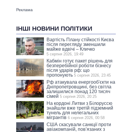
ІНШІ НОВИНИ ПОЛІТИКИ
Вартість Плану стійкості Києва
після перегляду зменшили
майже вдвічі – Кличко
5 серпня 2026, 19:49
Кабмін готує пакет рішень для
безперебійної роботи бізнесу
після ударів рф: що
пропонують
5 серпня 2026, 23:45
Рф атакувала енергооб'єкти на
Дніпропетровщині, без світла
залишилися понад 120 тисяч
сімей
5 серпня 2026, 20:25
На кордоні Литви з Білоруссю
знайшли вже третій підземний
тунель для нелегальних
мігрантів
6 серпня 2026, 00:58
США скасували санкції проти
авіакомпаній, пов'язаних з