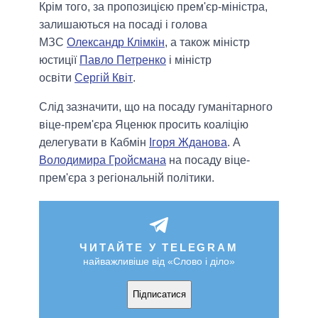
Крім того, за пропозицією прем'єр-міністра,
залишаються на посаді і голова
МЗС
Олександр Клімкін
, а також міністр
юстиції
Павло Петренко
і міністр
освіти
Сергій Квіт
.
Слід зазначити, що на посаду гуманітарного
віце-прем'єра Яценюк просить коаліцію
делегувати в Кабмін
Ігоря Жданова
. А
Володимира Гройсмана
на посаду віце-
прем'єра з регіональній політики.
ЧИТАЙТЕ У TELEGRAM
найважливіше від «Слово і діло»
Підписатися