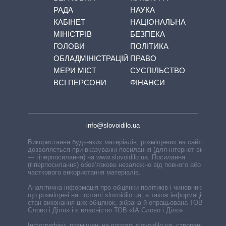
РАДА
НАУКА
КАБІНЕТ
НАЦІОНАЛЬНА
МІНІСТРІВ
БЕЗПЕКА
ГОЛОВИ
ПОЛІТИКА
ОБЛАДМІНІСТРАЦІЙ
ПРАВО
МЕРИ МІСТ
СУСПІЛЬСТВО
ВСІ ПЕРСОНИ
ФІНАНСИ
info@slovoidilo.ua
Використання будь-яких матеріалів, розміщених на сайті,
дозволяється при вказуванні посилання (для інтернет-видань
— гіперпосилання) на www.slovoidilo.ua. Посилання
(гіперпосилання) обов’язкове незалежно від повного або
часткового використання матеріалів.
Аналітична інформація про обіцянки політиків і чиновників,
що розміщені на порталі slovoidilo.ua, а також інформація про
стан виконання цих обіцянок, зібрана й опрацьована ТОВ «ІА
Слово і Діло» і є власністю ТОВ «ІА Слово і Діло».
Інфографіки, розміщені на порталі slovoidilo.ua, створені ГО