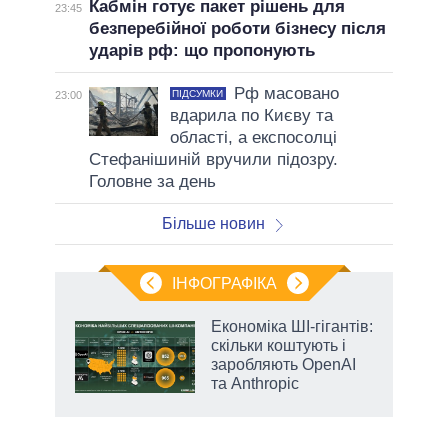
Кабмін готує пакет рішень для
23:45
безперебійної роботи бізнесу після
ударів рф: що пропонують
Рф масовано
ПІДСУМКИ
23:00
вдарила по Києву та
області, а експосолці
Стефанішиній вручили підозру.
Головне за день
Більше новин
ІНФОГРАФІКА
Економіка ШІ-гігантів:
раїні
скільки коштують і
ої
заробляють OpenAI
та Anthropic