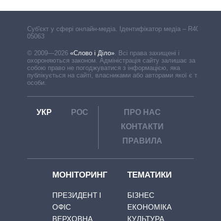
Cуб'єкт у сфері онлайн-медіа. Ідентифікатор медіа – R40-
05063
© 2009—2026
«Слово і Діло»
.
Всі права захищені і
охороняються законом. Адміністрація сайту залишає за
собою право не погоджуватися з інформацією, яка
публікується на сайті, власниками або авторами якої є треті
особи.
УКР
РОС
ПРО НАС
КОНТАКТИ
ПРАВИЛА
МОНІТОРИНГ
ТЕМАТИКИ
ПРЕЗИДЕНТ І
БІЗНЕС
ОФІС
ЕКОНОМІКА
ВЕРХОВНА
КУЛЬТУРА