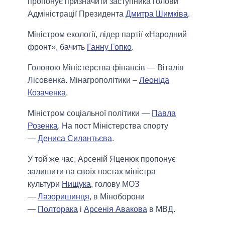
пропонує призначити заступника голови
Адміністрації Президента
Дмитра Шимківа
.
Міністром екології, лідер партії «Народний
фронт», бачить
Ганну Гопко
.
Головою Міністерства фінансів — Віталія
Лісовенка. Мінагрополітики –
Леоніда
Козаченка
.
Міністром соціальної політики —
Павла
Розенка
. На пост Міністерства спорту
—
Дениса Силантьєва
.
У той же час, Арсеній Яценюк пропонує
залишити на своїх постах міністра
культури
Нищука
, голову МОЗ
—
Лазоришинця
, в Міноборони
—
Полторака
і
Арсенія Авакова
в МВД.