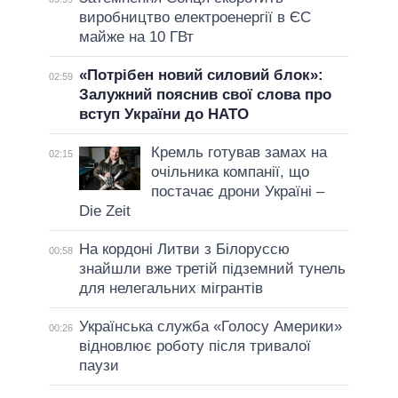
виробництво електроенергії в ЄС
майже на 10 ГВт
«Потрібен новий силовий блок»:
02:59
Залужний пояснив свої слова про
вступ України до НАТО
Кремль готував замах на
02:15
очільника компанії, що
постачає дрони Україні –
Die Zeit
На кордоні Литви з Білоруссю
00:58
знайшли вже третій підземний тунель
для нелегальних мігрантів
Українська служба «Голосу Америки»
00:26
відновлює роботу після тривалої
паузи