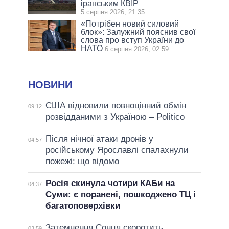
іранським КВІР
5 серпня 2026, 21:35
«Потрібен новий силовий
блок»: Залужний пояснив свої
слова про вступ України до
НАТО
6 серпня 2026, 02:59
НОВИНИ
США відновили повноцінний обмін
09:12
розвідданими з Україною – Politico
Після нічної атаки дронів у
04:57
російському Ярославлі спалахнули
пожежі: що відомо
Росія скинула чотири КАБи на
04:37
Суми: є поранені, пошкоджено ТЦ і
багатоповерхівки
Затемнення Сонця скоротить
03:59