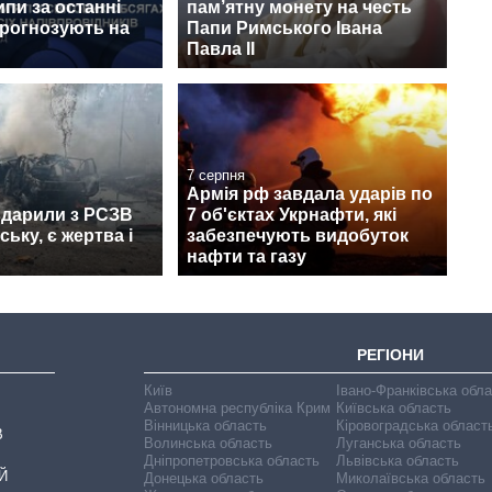
ипи за останні
пам’ятну монету на честь
прогнозують на
Папи Римського Івана
Павла II
7 серпня
Армія рф завдала ударів по
вдарили з РСЗВ
7 об'єктах Укрнафти, які
ьку, є жертва і
забезпечують видобуток
нафти та газу
РЕГІОНИ
Київ
Івано-Франківська обл
Автономна республіка Крим
Київська область
Вінницька область
Кіровоградська област
В
Волинська область
Луганська область
Дніпропетровська область
Львівська область
Й
Донецька область
Миколаївська область