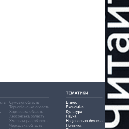
ТЕМАТИКИ
асть
Сумська область
Бізнес
Тернопільська область
Економіка
ь
Харківська область
Культура
Херсонська область
Наука
Хмельницька область
Національна безпека
Черкаська область
Політика