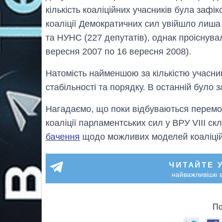
кількість коаліційних учасників була зафі
коаліції Демократичних сил увійшло лиша
та НУНС (227 депутатів), однак проіснува
вересня 2007 по 16 вересня 2008).
Натомість найменшою за кількістю учасник
стабільності та порядку. В останній було
Нагадаємо, що поки відбуваються перемо
коаліції парламентських сил у ВРУ VIII с
бачення
щодо можливих моделей коаліцій
ЧИТАЙТЕ 
найважливіше в
По