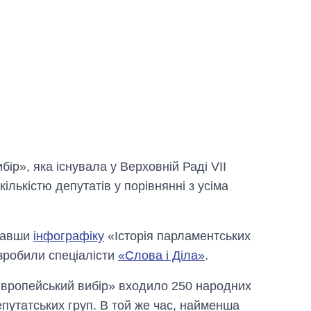
ір», яка існувала у Верховній Раді VII
лькістю депутатів у порівнянні з усіма
увавши
інфографіку
«Історія парламентських
озробили спеціалісти
«Слова і Діла»
.
«Європейський вибір» входило 250 народних
епутатських груп. В той же час, найменша