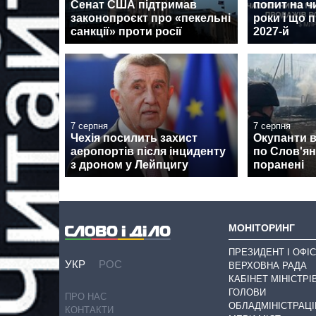
Сенат США підтримав
попит на ч
законопроєкт про «пекельні
роки і що 
санкції» проти росії
2027-й
7 серпня
7 серпня
Чехія посилить захист
Окупанти 
аеропортів після інциденту
по Слов'янс
з дроном у Лейпцигу
поранені
МОНІТОРИНГ
ПРЕЗИДЕНТ І ОФІС
УКР
РОС
ВЕРХОВНА РАДА
КАБІНЕТ МІНІСТРІ
ГОЛОВИ
ПРО НАС
ОБЛАДМІНІСТРАЦІ
КОНТАКТИ