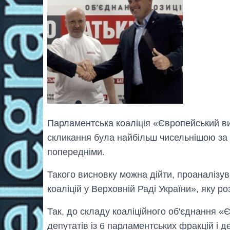
Парламентська коаліція «Європейський виб
скликання була найбільш чисельнішою за кі
попередніми
.
Такого висновку можна дійти, проаналіз
коаліцій у Верховній Раді України», яку р
Так, до складу коаліційного об'єднання 
депутатів із 6 парламентських фракцій і д