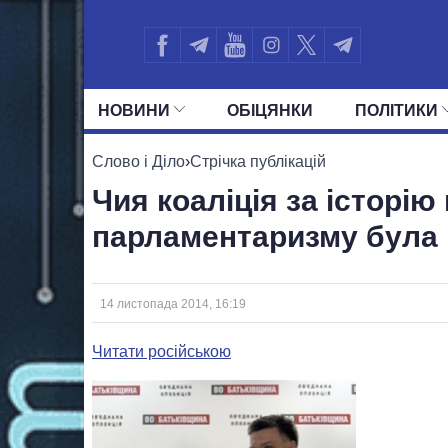
НОВИНИ
ОБIЦЯНКИ
ПОЛIТИКИ
УСІ ПОЛІТИКИ
ПРЕЗИДЕНТ І ОФ
Слово і Діло
›
Стрічка публікацій
Чия коаліція за історію
парламентаризму була
14 листопада 2014, 16:19
Читати російською