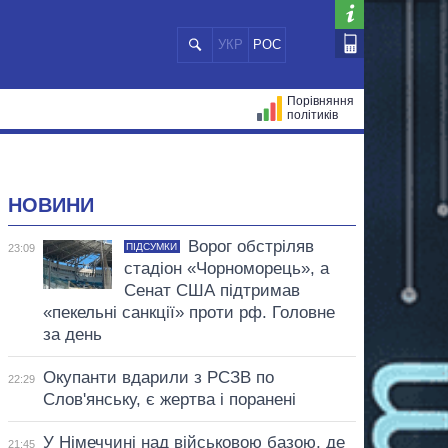
УКР
РОС
Порівняння
політиків
ЦІЙ
МЕРИ МІСТ
ВСІ ПЕРСОНИ
НОВИНИ
Ворог обстріляв
ПІДСУМКИ
23:09
стадіон «Чорноморець», а
Сенат США підтримав
«пекельні санкції» проти рф. Головне
за день
Окупанти вдарили з РСЗВ по
22:29
Слов'янську, є жертва і поранені
У Німеччині над військовою базою, де
21:45