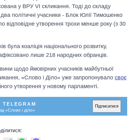
ксована у ВРУ VI скликання. Тоді до складу
 два політичні учасники - Блок Юлії Тимошенко
ло відповідне утворення трохи менше року (з 30
ів була коаліція національного розвитку,
 зафіксовано лише 218 народних обранців.
вини щодо ймовірних учасників майбутньої
кликання, «Слово і Діло» уже запропонувало
своє
ного утворення у новому парламенті.
Скільки картоплі
У TELEGRAM
вирощували в
Підписатися
ід «Слово і діло»
Україні до і під час
великої війни
ділитися: