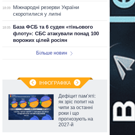
Міжнародні резерви України
18:09
скоротилися у липні
База ФСБ та 6 суден «тіньового
18:05
флоту»: СБС атакували понад 100
ворожих цілей росіян
Більше новин
ІНФОГРАФІКА
Дефіцит пам’яті:
як зріс попит на
чипи за останні
роки і що
прогнозують на
2027-й