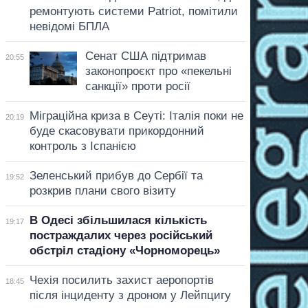
ремонтують системи Patriot, помітили
невідомі БПЛА
Сенат США підтримав
20:55
законопроєкт про «пекельні
санкції» проти росії
Міграційна криза в Сеуті: Італія поки не
20:19
буде скасовувати прикордонний
контроль з Іспанією
Зеленський прибув до Сербії та
19:52
розкрив плани свого візиту
В Одесі збільшилася кількість
19:17
постраждалих через російський
обстріл стадіону «Чорноморець»
Чехія посилить захист аеропортів
18:45
після інциденту з дроном у Лейпцигу