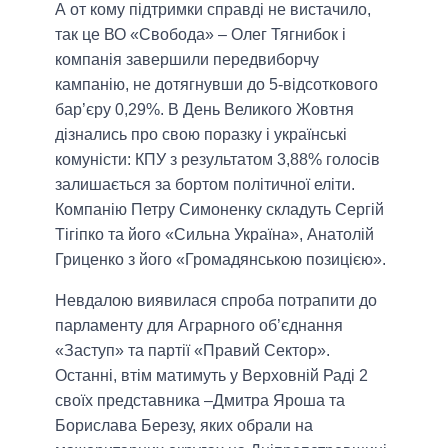
А от кому підтримки справді не вистачило,
так це ВО «Свобода» – Олег Тягнибок і
компанія завершили передвиборчу
кампанію, не дотягнувши до 5-відсоткового
бар’єру 0,29%. В День Великого Жовтня
дізнались про свою поразку і українські
комуністи: КПУ з результатом 3,88% голосів
залишається за бортом політичної еліти.
Компанію Петру Симоненку складуть Сергій
Тігіпко та його «Сильна Україна», Анатолій
Гриценко з його «Громадянською позицією».
Невдалою виявилася спроба потрапити до
парламенту для Аграрного об’єднання
«Заступ» та партії «Правий Сектор».
Останні, втім матимуть у Верховній Раді 2
своїх представника –Дмитра Яроша та
Борислава Березу, яких обрали на