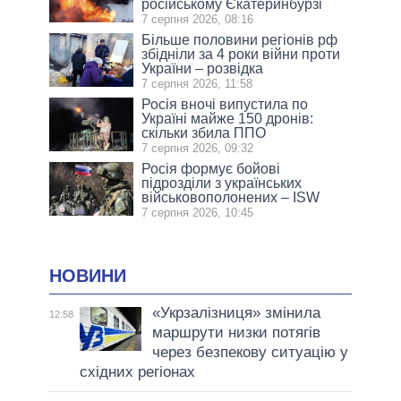
російському Єкатеринбурзі
7 серпня 2026, 08:16
Більше половини регіонів рф
збідніли за 4 роки війни проти
України – розвідка
7 серпня 2026, 11:58
Росія вночі випустила по
Україні майже 150 дронів:
скільки збила ППО
7 серпня 2026, 09:32
Росія формує бойові
підрозділи з українських
військовополонених – ISW
7 серпня 2026, 10:45
НОВИНИ
«Укрзалізниця» змінила
12:58
маршрути низки потягів
через безпекову ситуацію у
східних регіонах