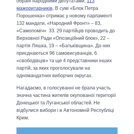
обрані народними депутатами,
113
мажоритарників
. В сумі «Блок Петра
Порошенка» отримає у новому парламенті
132 мандати, «Народний Фронт» – 83,
«Самопоміч» 33. 29 партійців проводить до
Верховної Ради «Опозиційний блок», 22 –
партія Ляшка, 19 – «Батьківщина». До них
приєднаються 96 самовисуванців, 6
«свободівців» та ще 4 представники інших
партій, за яких проголосували на
одномандатних виборчих округах.
Нагадаємо, в голосуванні не брала участь
значна частина жителів окупованої території
Донецької та Луганської областей. Не
відбулися вибори і в Автономній Республіці
Крим.