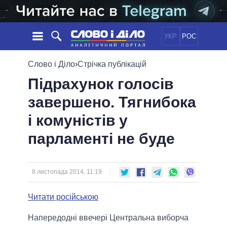
УКР
РОС
НОВИНИ
Слово і Діло
›
Стрічка публікацій
Підрахунок голосів
ОБIЦЯНКИ
СТРІЧКА
ПОЛІТИКА
завершено. Тягнибока
ПОДІЇ
ЕКОНОМІКА
ПОЛIТИКИ
і комуністів у
СТАТТІ
СУСПІЛЬСТВО
ІНФОГРАФІКА
ДУМКИ
СВІТ
УСІ ПОЛІТИКИ
парламенті не буде
ОГЛЯДИ
ПРЕЗИДЕНТ І ОФІС
ВІДЕО
ДАЙДЖЕСТИ
ВЕРХОВНА РАДА
8 листопада 2014, 11:19
ПІДТРИМАТИ
КАБІНЕТ МІНІСТРІВ
ГОЛОВИ ОБЛАДМІНІСТРАЦІЙ
Читати російською
ПОРІВНЯННЯ ПОЛІТИКІВ
МЕРИ МІСТ
Напередодні ввечері Центральна виборча
ВСІ ПЕРСОНИ