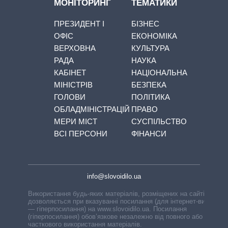
МОНІТОРИНГ
ТЕМАТИКИ
ПРЕЗИДЕНТ І
БІЗНЕС
ОФІС
ЕКОНОМІКА
ВЕРХОВНА
КУЛЬТУРА
РАДА
НАУКА
КАБІНЕТ
НАЦІОНАЛЬНА
МІНІСТРІВ
БЕЗПЕКА
ГОЛОВИ
ПОЛІТИКА
ОБЛАДМІНІСТРАЦІЙ
ПРАВО
МЕРИ МІСТ
СУСПІЛЬСТВО
ВСІ ПЕРСОНИ
ФІНАНСИ
info@slovoidilo.ua
Використання будь-яких матеріалів, розміщених на сайті,
дозволяється при вказуванні посилання (для інтернет-видань
— гіперпосилання) на www.slovoidilo.ua. Посилання
(гіперпосилання) обов’язкове незалежно від повного або
часткового використання матеріалів.