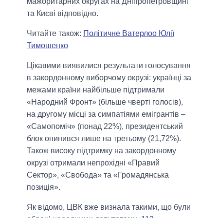
мажоритарних округах на Дніпропетровщині
та Києві відповідно.
Читайте також:
Політичне Ватерлоо Юлії
Тимошенко
Цікавими виявилися результати голосування
в закордонному виборчому окрузі: українці за
межами країни найбільше підтримали
«Народний Фронт» (більше чверті голосів),
на другому місці за симпатіями емігрантів –
«Самопоміч» (понад 22%), президентський
блок опинився лише на третьому (21,72%).
Також високу підтримку на закордонному
окрузі отримали непрохідні «Правий
Сектор», «Свобода» та «Громадянська
позиція».
Як відомо, ЦВК вже визнала такими, що були