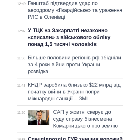
Генштаб підтвердив удар по
12:49
аеродрому «Гвардійське» та ураження
РЛС в Оленівці
У ТЦК на Закарпатті незаконно
12:07
«списали» з військового обліку
понад 1,5 тисячі чоловіків
Більше половини регіонів рф збідніли
11:58
за 4 роки війни проти України –
розвідка
КНДР заробила близько $22 млрд від
11:41
початку війни в Україні попри
міжнародні санкції – ЗМІ
САП у жовтні скерує до
11:20
суду справу бізнесмена
Комарницького про землю
Спецпідрозділ ГУР знищив ворожий
10:58