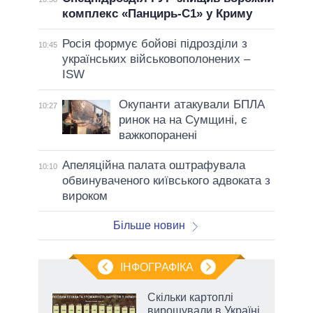
комплекс «Панцирь-С1» у Криму
Росія формує бойові підрозділи з
10:45
українських військовополонених –
ISW
Окупанти атакували БПЛА
10:27
ринок на на Сумщині, є
важкопоранені
Апеляційна палата оштрафувала
10:10
обвинуваченого київського адвоката з
вироком
Більше новин
ІНФОГРАФІКА
и на
Скільки картоплі
вирощували в Україні