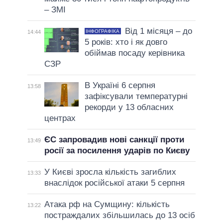
– ЗМІ
Від 1 місяця – до
ІНФОГРАФІКА
14:44
5 років: хто і як довго
обіймав посаду керівника
СЗР
В Україні 6 серпня
13:58
зафіксували температурні
рекорди у 13 обласних
центрах
ЄС запровадив нові санкції проти
13:49
росії за посилення ударів по Києву
У Києві зросла кількість загиблих
13:33
внаслідок російської атаки 5 серпня
Атака рф на Сумщину: кількість
13:22
постраждалих збільшилась до 13 осіб