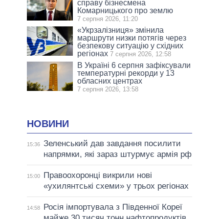
справу бізнесмена
Комарницького про землю
7 серпня 2026, 11:20
«Укрзалізниця» змінила
маршрути низки потягів через
безпекову ситуацію у східних
регіонах
7 серпня 2026, 12:58
В Україні 6 серпня зафіксували
температурні рекорди у 13
обласних центрах
7 серпня 2026, 13:58
НОВИНИ
Зеленський дав завдання посилити
15:36
напрямки, які зараз штурмує армія рф
Правоохоронці викрили нові
15:00
«ухилянтські схеми» у трьох регіонах
Росія імпортувала з Південної Кореї
14:58
майже 30 тисяч тонн нафтопродуктів