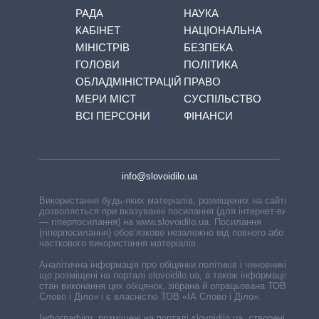
РАДА
НАУКА
КАБІНЕТ
НАЦІОНАЛЬНА
МІНІСТРІВ
БЕЗПЕКА
ГОЛОВИ
ПОЛІТИКА
ОБЛАДМІНІСТРАЦІЙ
ПРАВО
МЕРИ МІСТ
СУСПІЛЬСТВО
ВСІ ПЕРСОНИ
ФІНАНСИ
info@slovoidilo.ua
Використання будь-яких матеріалів, розміщених на сайті,
дозволяється при вказуванні посилання (для інтернет-видань
— гіперпосилання) на www.slovoidilo.ua. Посилання
(гіперпосилання) обов’язкове незалежно від повного або
часткового використання матеріалів.
Аналітична інформація про обіцянки політиків і чиновників,
що розміщені на порталі slovoidilo.ua, а також інформація про
стан виконання цих обіцянок, зібрана й опрацьована ТОВ «ІА
Слово і Діло» і є власністю ТОВ «ІА Слово і Діло».
Інфографіки, розміщені на порталі slovoidilo.ua, створені ГО