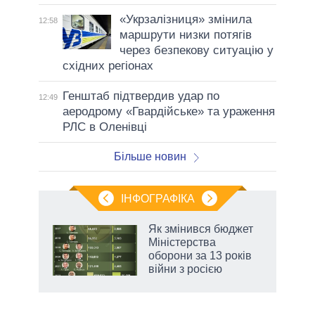
«Укрзалізниця» змінила
12:58
маршрути низки потягів
через безпекову ситуацію у
східних регіонах
Генштаб підтвердив удар по
12:49
аеродрому «Гвардійське» та ураження
РЛС в Оленівці
Більше новин
ІНФОГРАФІКА
Як змінився бюджет
ть
Міністерства
оборони за 13 років
війни з росією