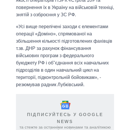
якості операторів ПЗРК «Стріла 10» та
повернення їх в Україну на військовій техніці,
знятій з озброєння у ЗС РФ.
«Усі вище перелічені заходи є елементами
операції «Доміно», спрямованої на
збільшення кількості підготовлених фахівців
т.зв. ДНР за рахунок фінансування
військових програм з федерального
буюджету РФ і об"єднання всіх навчальних
підрозділів в один навчальний цикл на
території, підконтрольній бойовикам», -
резюмував радник Лубківський.
ПІДПИСУЙТЕСЬ У GOOGLE
NEWS
та стежте за останніми новинами та аналітикою