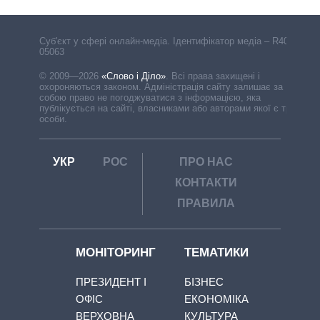
Cуб'єкт у сфері онлайн-медіа. Ідентифікатор медіа – R40-
05063
© 2009—2026
«Слово і Діло»
.
Всі права захищені і
охороняються законом. Адміністрація сайту залишає за
собою право не погоджуватися з інформацією, яка
публікується на сайті, власниками або авторами якої є треті
особи.
УКР
РОС
ПРО НАС
КОНТАКТИ
ПРАВИЛА
МОНІТОРИНГ
ТЕМАТИКИ
ПРЕЗИДЕНТ І
БІЗНЕС
ОФІС
ЕКОНОМІКА
ВЕРХОВНА
КУЛЬТУРА