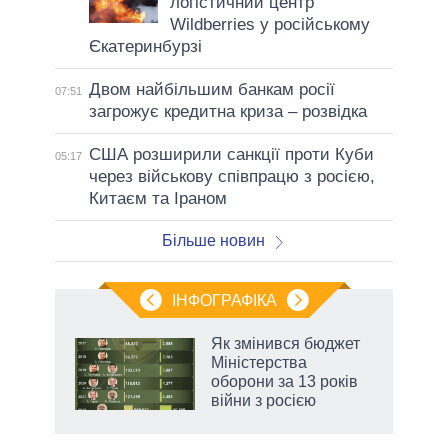
логістичний центр
Wildberries у російському
Єкатеринбурзі
Двом найбільшим банкам росії
07:51
загрожує кредитна криза – розвідка
США розширили санкції проти Куби
05:17
через військову співпрацю з росією,
Китаєм та Іраном
Більше новин
ІНФОГРАФІКА
нтів:
Як змінився бюджет
 і
Міністерства
nAI
оборони за 13 років
війни з росією