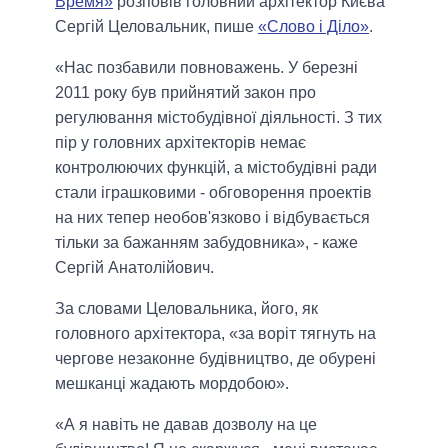
Время»
розповів головний архітектор Києва
Сергій Целовальник, пише
«Слово і Діло»
.
«Нас позбавили повноважень. У березні
2011 року був прийнятий закон про
регулювання містобудівної діяльності. З тих
пір у головних архітекторів немає
контролюючих функцій, а містобудівні ради
стали іграшковими - обговорення проектів
на них тепер необов'язково і відбувається
тільки за бажанням забудовника», - каже
Сергій Анатолійович.
За словами Целовальника, його, як
головного архітектора, «за воріт тягнуть на
чергове незаконне будівництво, де обурені
мешканці жадають мордобою».
«А я навіть не давав дозволу на це