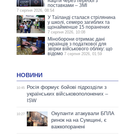
нафти через перебої з
поставками – ЗМІ
7 серпня 2026, 08:54
У Таїланді сталася стрілянина
у школі, семеро загиблих та
щонайменше 15 поранених
7 серпня 2026, 10:08
Міноборони отримає дані
українців з податкової для
звірки військового обліку: що
відомо
7 серпня 2026, 01:59
НОВИНИ
Росія формує бойові підрозділи з
10:45
українських військовополонених –
ISW
Окупанти атакували БПЛА
10:27
ринок на на Сумщині, є
важкопоранені