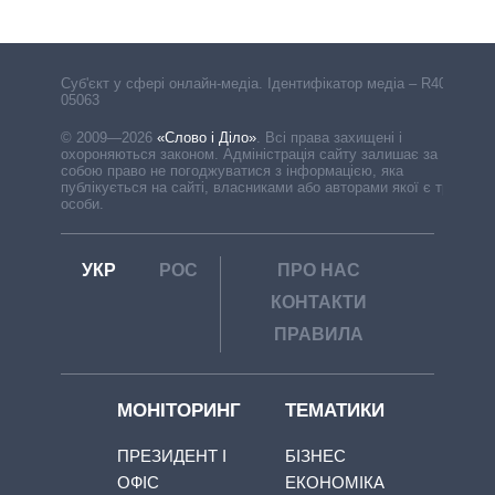
Cуб'єкт у сфері онлайн-медіа. Ідентифікатор медіа – R40-
05063
© 2009—2026
«Слово і Діло»
.
Всі права захищені і
охороняються законом. Адміністрація сайту залишає за
собою право не погоджуватися з інформацією, яка
публікується на сайті, власниками або авторами якої є треті
особи.
УКР
РОС
ПРО НАС
КОНТАКТИ
ПРАВИЛА
МОНІТОРИНГ
ТЕМАТИКИ
ПРЕЗИДЕНТ І
БІЗНЕС
ОФІС
ЕКОНОМІКА