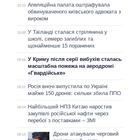
Апеляційна палата оштрафувала
10:10
обвинуваченого київського адвоката з
вироком
У Таїланді сталася стрілянина у
10:08
школі, семеро загиблих та
щонайменше 15 поранених
У Криму після серії вибухів сталась
09:58
масштабна пожежа на аеродромі
«Гвардійське»
Росія вночі випустила по Україні
09:32
майже 150 дронів: скільки збила ППО
Найбільший НПЗ Китаю наростив
08:54
закупівлі російської нафти через
перебої з поставками – ЗМІ
Дрони атакували черговий
08:16