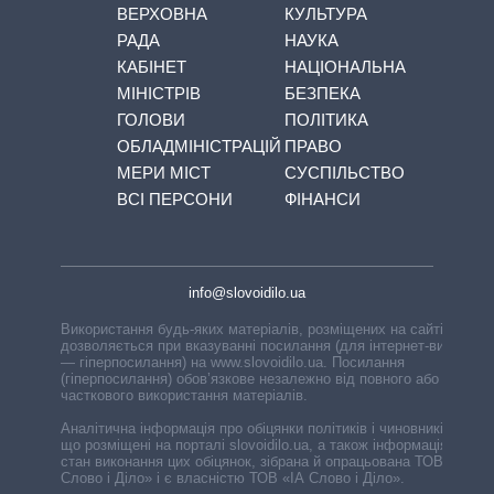
ВЕРХОВНА
КУЛЬТУРА
РАДА
НАУКА
КАБІНЕТ
НАЦІОНАЛЬНА
МІНІСТРІВ
БЕЗПЕКА
ГОЛОВИ
ПОЛІТИКА
ОБЛАДМІНІСТРАЦІЙ
ПРАВО
МЕРИ МІСТ
СУСПІЛЬСТВО
ВСІ ПЕРСОНИ
ФІНАНСИ
info@slovoidilo.ua
Використання будь-яких матеріалів, розміщених на сайті,
дозволяється при вказуванні посилання (для інтернет-видань
— гіперпосилання) на www.slovoidilo.ua. Посилання
(гіперпосилання) обов’язкове незалежно від повного або
часткового використання матеріалів.
Аналітична інформація про обіцянки політиків і чиновників,
що розміщені на порталі slovoidilo.ua, а також інформація про
стан виконання цих обіцянок, зібрана й опрацьована ТОВ «ІА
Слово і Діло» і є власністю ТОВ «ІА Слово і Діло».