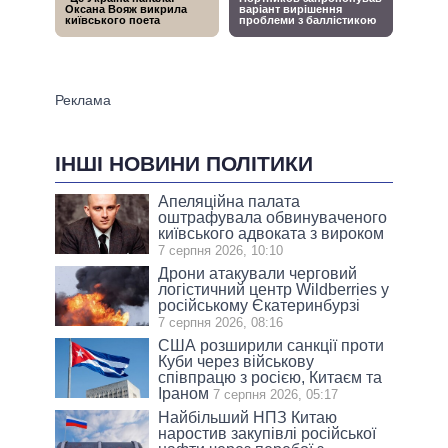
ІНШІ НОВИНИ ПОЛІТИКИ
Апеляційна палата
оштрафувала обвинуваченого
київського адвоката з вироком
7 серпня 2026, 10:10
Дрони атакували черговий
логістичний центр Wildberries у
російському Єкатеринбурзі
7 серпня 2026, 08:16
США розширили санкції проти
Куби через військову
співпрацю з росією, Китаєм та
Іраном
7 серпня 2026, 05:17
Найбільший НПЗ Китаю
наростив закупівлі російської