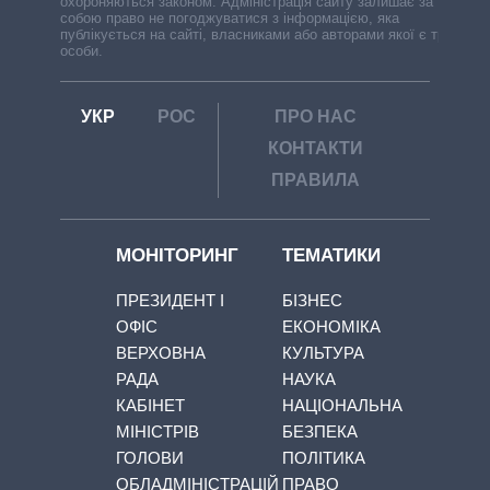
охороняються законом. Адміністрація сайту залишає за
собою право не погоджуватися з інформацією, яка
публікується на сайті, власниками або авторами якої є треті
особи.
УКР
РОС
ПРО НАС
КОНТАКТИ
ПРАВИЛА
МОНІТОРИНГ
ТЕМАТИКИ
ПРЕЗИДЕНТ І
БІЗНЕС
ОФІС
ЕКОНОМІКА
ВЕРХОВНА
КУЛЬТУРА
РАДА
НАУКА
КАБІНЕТ
НАЦІОНАЛЬНА
МІНІСТРІВ
БЕЗПЕКА
ГОЛОВИ
ПОЛІТИКА
ОБЛАДМІНІСТРАЦІЙ
ПРАВО