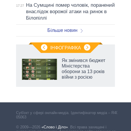
На Сумщині помер чоловік, поранений
17:27
внаслідок ворожої атаки на ринок в
Білопіллі
Більше новин
ІНФОГРАФІКА
Як змінився бюджет
ть
Міністерства
оборони за 13 років
війни з росією
Cуб'єкт у сфері онлайн-медіа. Ідентифікатор медіа – R40-
05063
© 2009—2026
«Слово і Діло»
.
Всі права захищені і