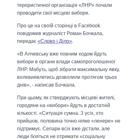
терористичної організація «ЛНР» почали
проводити свої місцеві вибори.
Про це на своїй сторінці в Facebook
повідомив журналіст Роман Бочкала,
передає
«Слово і Діло»
.
«В Алчевську вже повним ходом йдуть
вибори в органи влади самопроголошеної
ЛНР. Мабуть, щоб зібрати максимальну явку,
волевиявлетись дозволили протягом трьох
днів», - написав Бочкала.
При цьому, як стверджують місцеві жителі,
городяни на «вибори» йдуть в достатній
кількості. «Ситуація сумна. З усіх, хто
прийшов, половина точно ніяке «ленере» не
підтримує. Сепари всіх вже дістали, але
люди бояться не отримати «соціальну