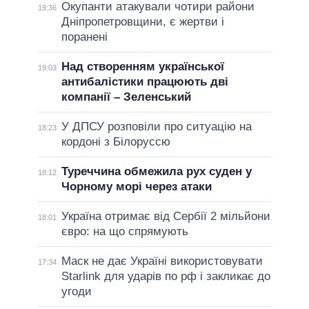
Окупанти атакували чотири райони
19:36
Дніпропетровщини, є жертви і
поранені
Над створенням української
19:03
антибалістики працюють дві
компанії – Зеленський
У ДПСУ розповіли про ситуацію на
18:23
кордоні з Білоруссю
Туреччина обмежила рух суден у
18:12
Чорному морі через атаки
Україна отримає від Сербії 2 мільйони
18:01
євро: на що спрямують
Маск не дає Україні використовувати
17:34
Starlink для ударів по рф і закликає до
угоди