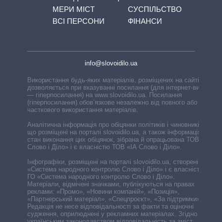
МЕРИ МІСТ
СУСПІЛЬСТВО
ВСІ ПЕРСОНИ
ФІНАНСИ
info@slovoidilo.ua
Використання будь-яких матеріалів, розміщених на сайті,
дозволяється при вказуванні посилання (для інтернет-видань
— гіперпосилання) на www.slovoidilo.ua. Посилання
(гіперпосилання) обов’язкове незалежно від повного або
часткового використання матеріалів.
Аналітична інформація про обіцянки політиків і чиновників,
що розміщені на порталі slovoidilo.ua, а також інформація про
стан виконання цих обіцянок, зібрана й опрацьована ТОВ «ІА
Слово і Діло» і є власністю ТОВ «ІА Слово і Діло».
Інфографіки, розміщені на порталі slovoidilo.ua, створені ГО
«Система народного контролю Слово і Діло» і є власністю
ГО «Система народного контролю Слово і Діло».
Матеріали, відмічені значками, публікуються на правах
реклами: «Промо», «Новини компаній», «Позиція»,
«Партнерський матеріал», «Спецпроєкт», «За підтримки».
Редакція не несе відповідальності за факти та оціночні
судження, оприлюднені у рекламних матеріалах. Згідно з
українським законодавством відповідальність за зміст