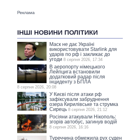
ІНШІ НОВИНИ ПОЛІТИКИ
Маск не дає Україні
використовувати Starlink для
ударів по рф і закликає до
угоди
8 серпня 2026, 17:34
В аеропорту німецького
Лейпцига встановили
додатковий радар після
інциденту з БПЛА
8 серпня 2026, 20:08
У Києві після атаки рф
зафіксували забруднення
озера Кирилівське та струмка
Сирець
8 серпня 2026, 21:12
Росіяни атакували Нікополь:
згорів автобус, загинув водій
8 серпня 2026, 16:16
Туреччина обмежила рух суден