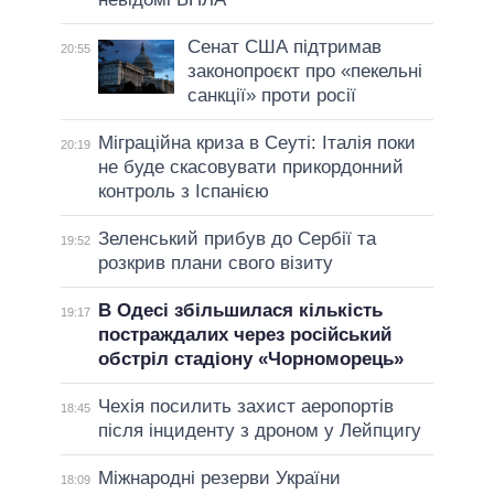
Сенат США підтримав
20:55
законопроєкт про «пекельні
санкції» проти росії
Міграційна криза в Сеуті: Італія поки
20:19
не буде скасовувати прикордонний
контроль з Іспанією
Зеленський прибув до Сербії та
19:52
розкрив плани свого візиту
В Одесі збільшилася кількість
19:17
постраждалих через російський
обстріл стадіону «Чорноморець»
Чехія посилить захист аеропортів
18:45
після інциденту з дроном у Лейпцигу
Міжнародні резерви України
18:09