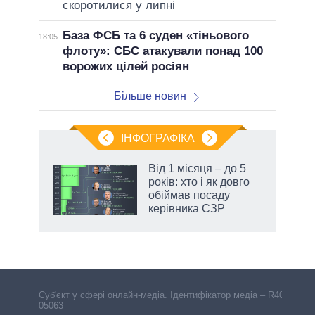
скоротилися у липні
База ФСБ та 6 суден «тіньового
18:05
флоту»: СБС атакували понад 100
ворожих цілей росіян
Більше новин
ІНФОГРАФІКА
Від 1 місяця – до 5
 за
років: хто і як довго
асть
обіймав посаду
керівника СЗР
Cуб'єкт у сфері онлайн-медіа. Ідентифікатор медіа – R40-
05063