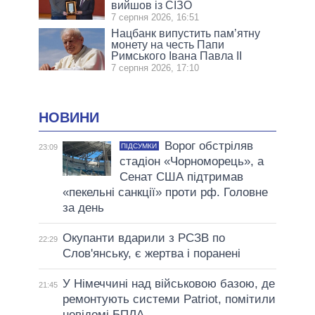
вийшов із СІЗО
7 серпня 2026, 16:51
Нацбанк випустить пам’ятну
монету на честь Папи
Римського Івана Павла II
7 серпня 2026, 17:10
НОВИНИ
Ворог обстріляв
ПІДСУМКИ
23:09
стадіон «Чорноморець», а
Сенат США підтримав
«пекельні санкції» проти рф. Головне
за день
Окупанти вдарили з РСЗВ по
22:29
Слов'янську, є жертва і поранені
У Німеччині над військовою базою, де
21:45
ремонтують системи Patriot, помітили
невідомі БПЛА