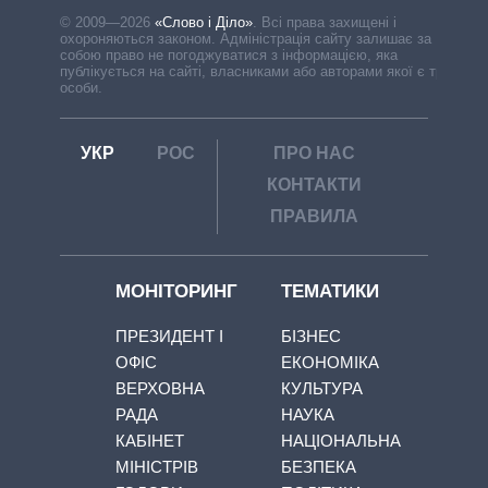
© 2009—2026
«Слово і Діло»
.
Всі права захищені і
охороняються законом. Адміністрація сайту залишає за
собою право не погоджуватися з інформацією, яка
публікується на сайті, власниками або авторами якої є треті
особи.
УКР
РОС
ПРО НАС
КОНТАКТИ
ПРАВИЛА
МОНІТОРИНГ
ТЕМАТИКИ
ПРЕЗИДЕНТ І
БІЗНЕС
ОФІС
ЕКОНОМІКА
ВЕРХОВНА
КУЛЬТУРА
РАДА
НАУКА
КАБІНЕТ
НАЦІОНАЛЬНА
МІНІСТРІВ
БЕЗПЕКА