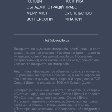
ГОЛОВИ
ПОЛІТИКА
ОБЛАДМІНІСТРАЦІЙ
ПРАВО
МЕРИ МІСТ
СУСПІЛЬСТВО
ВСІ ПЕРСОНИ
ФІНАНСИ
info@slovoidilo.ua
Використання будь-яких матеріалів, розміщених на сайті,
дозволяється при вказуванні посилання (для інтернет-видань
— гіперпосилання) на www.slovoidilo.ua. Посилання
(гіперпосилання) обов’язкове незалежно від повного або
часткового використання матеріалів.
Аналітична інформація про обіцянки політиків і чиновників,
що розміщені на порталі slovoidilo.ua, а також інформація про
стан виконання цих обіцянок, зібрана й опрацьована ТОВ «ІА
Слово і Діло» і є власністю ТОВ «ІА Слово і Діло».
Інфографіки, розміщені на порталі slovoidilo.ua, створені ГО
«Система народного контролю Слово і Діло» і є власністю
ГО «Система народного контролю Слово і Діло».
Матеріали, відмічені значками, публікуються на правах
реклами: «Промо», «Новини компаній», «Позиція»,
«Партнерський матеріал», «Спецпроєкт», «За підтримки».