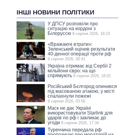
ІНШІ НОВИНИ ПОЛІТИКИ
У ДПСУ розповіли про
ситуацію на кордоні з
Білоруссю
8 серпня 2026, 18:23
«Вражаючі втрати»:
Зеленський оцінив результати
40-денної операції проти рф
9 серпня 2026, 00:41
Україна отримає від Сербії 2
мільйони євро: на що
спрямують
8 серпня 2026, 18:01
Російський Бєлгород опинився
під масованою атакою, у місті
спалахнули пожежі
9 серпня 2026, 03:56
Маск не дає Україні
використовувати Starlink для
ударів по рф і закликає до
угоди
8 серпня 2026, 17:34
Туреччина передала рф
пропозицію про мораторій на