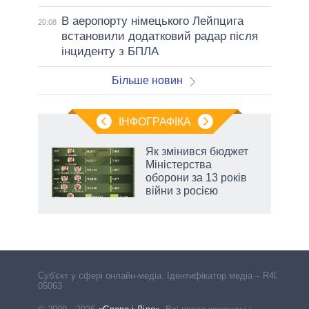
В аеропорту німецького Лейпцига
20:08
встановили додатковий радар після
інциденту з БПЛА
Більше новин
ІНФОГРАФІКА
 як
Як змінився бюджет
и за
Міністерства
оборони за 13 років
2027-
війни з росією
Cуб'єкт у сфері онлайн-медіа. Ідентифікатор медіа – R40-
05063