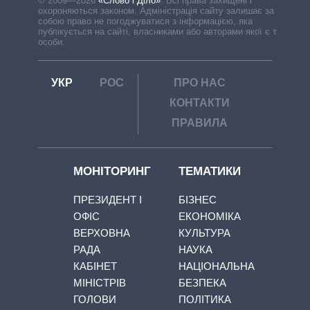
© 2009—2026
«Слово і Діло»
.
Всі права захищені і
охороняються законом. Адміністрація сайту залишає за
собою право не погоджуватися з інформацією, яка
публікується на сайті, власниками або авторами якої є треті
особи.
УКР
РОС
ПРО НАС
КОНТАКТИ
ПРАВИЛА
МОНІТОРИНГ
ТЕМАТИКИ
ПРЕЗИДЕНТ І
БІЗНЕС
ОФІС
ЕКОНОМІКА
ВЕРХОВНА
КУЛЬТУРА
РАДА
НАУКА
КАБІНЕТ
НАЦІОНАЛЬНА
МІНІСТРІВ
БЕЗПЕКА
ГОЛОВИ
ПОЛІТИКА