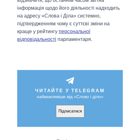
відзначити, що останнім часом звітна
інформація щодо його діяльності надходить
на адресу «Слова і Діла»
системно,
підтвердженням чому є суттєві зміни на
краще у рейтингу
персональної
відповідальності
парламентаря.
ЧИТАЙТЕ У TELEGRAM
найважливіше від «Слово і діло»
Підписатися