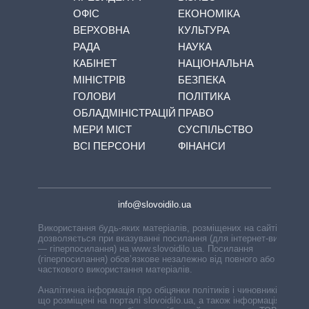
ОФІС
ЕКОНОМІКА
ВЕРХОВНА
КУЛЬТУРА
РАДА
НАУКА
КАБІНЕТ
НАЦІОНАЛЬНА
МІНІСТРІВ
БЕЗПЕКА
ГОЛОВИ
ПОЛІТИКА
ОБЛАДМІНІСТРАЦІЙ
ПРАВО
МЕРИ МІСТ
СУСПІЛЬСТВО
ВСІ ПЕРСОНИ
ФІНАНСИ
info@slovoidilo.ua
Використання будь-яких матеріалів, розміщених на сайті,
дозволяється при вказуванні посилання (для інтернет-видань
— гіперпосилання) на www.slovoidilo.ua. Посилання
(гіперпосилання) обов’язкове незалежно від повного або
часткового використання матеріалів.
Аналітична інформація про обіцянки політиків і чиновників,
що розміщені на порталі slovoidilo.ua, а також інформація про