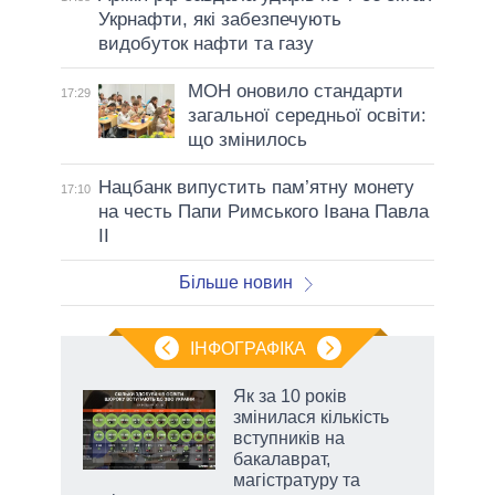
Укрнафти, які забезпечують
видобуток нафти та газу
МОН оновило стандарти
17:29
загальної середньої освіти:
що змінилось
Нацбанк випустить пам’ятну монету
17:10
на честь Папи Римського Івана Павла
II
Більше новин
ІНФОГРАФІКА
Як за 10 років
раїні
змінилася кількість
ої
вступників на
бакалаврат,
магістратуру та