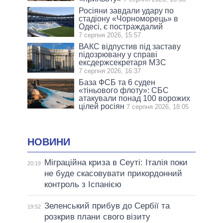
Росіяни завдали удару по
стадіону «Чорноморець» в
Одесі, є постраждалий
7 серпня 2026, 15:57
ВАКС відпустив під заставу
підозрювану у справі
ексдержсекретаря МЗС
7 серпня 2026, 16:37
База ФСБ та 6 суден
«тіньового флоту»: СБС
атакували понад 100 ворожих
цілей росіян
7 серпня 2026, 18:05
НОВИНИ
Міграційна криза в Сеуті: Італія поки
20:19
не буде скасовувати прикордонний
контроль з Іспанією
Зеленський прибув до Сербії та
19:52
розкрив плани свого візиту