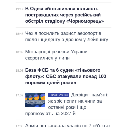
В Одесі збільшилася кількість
19:17
постраждалих через російський
обстріл стадіону «Чорноморець»
Чехія посилить захист аеропортів
18:45
після інциденту з дроном у Лейпцигу
Міжнародні резерви України
18:09
скоротилися у липні
База ФСБ та 6 суден «тіньового
18:05
флоту»: СБС атакували понад 100
ворожих цілей росіян
Дефіцит пам’яті:
ІНФОГРАФІКА
17:52
як зріс попит на чипи за
останні роки і що
прогнозують на 2027-й
Армія рф завдала ударів по 7 об'єктах
17:38