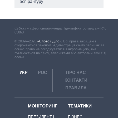
аспірантуру
Cуб'єкт у сфері онлайн-медіа. Ідентифікатор медіа – R40-
05063
© 2009—2026
«Слово і Діло»
.
Всі права захищені і
охороняються законом. Адміністрація сайту залишає за
собою право не погоджуватися з інформацією, яка
публікується на сайті, власниками або авторами якої є треті
особи.
УКР
РОС
ПРО НАС
КОНТАКТИ
ПРАВИЛА
МОНІТОРИНГ
ТЕМАТИКИ
ПРЕЗИДЕНТ І
БІЗНЕС