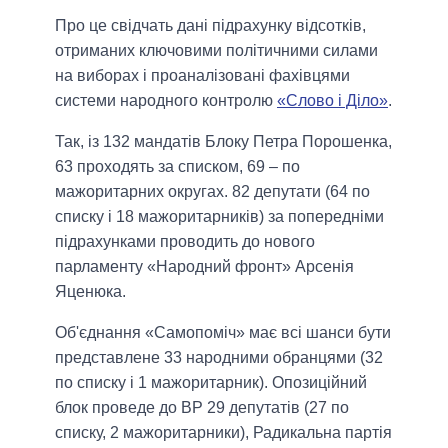
Про це свідчать дані підрахунку відсотків,
отриманих ключовими політичними силами
на виборах і проаналізовані фахівцями
системи народного контролю
«Слово і Діло»
.
Так, із 132 мандатів Блоку Петра Порошенка,
63 проходять за списком, 69 – по
мажоритарних округах.
82 депутати (64 по
списку і 18 мажоритарників) за попередніми
підрахунками проводить до нового
парламенту «Народний фронт» Арсенія
Яценюка.
Об'єднання «Самопоміч» має всі шанси бути
представлене 33 народними обранцями (32
по списку і 1 мажоритарник). Опозиційний
блок проведе до ВР 29 депутатів (27 по
списку, 2 мажоритарники), Радикальна партія