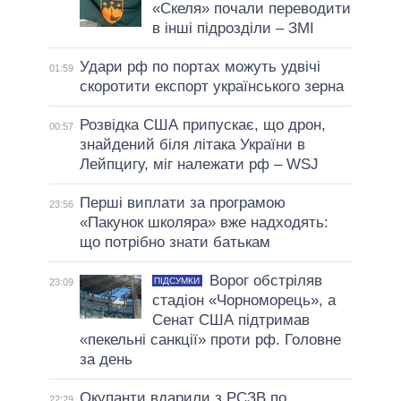
«Скеля» почали переводити
в інші підрозділи – ЗМІ
Удари рф по портах можуть удвічі
01:59
скоротити експорт українського зерна
Розвідка США припускає, що дрон,
00:57
знайдений біля літака України в
Лейпцигу, міг належати рф – WSJ
Перші виплати за програмою
23:56
«Пакунок школяра» вже надходять:
що потрібно знати батькам
Ворог обстріляв
ПІДСУМКИ
23:09
стадіон «Чорноморець», а
Сенат США підтримав
«пекельні санкції» проти рф. Головне
за день
Окупанти вдарили з РСЗВ по
22:29