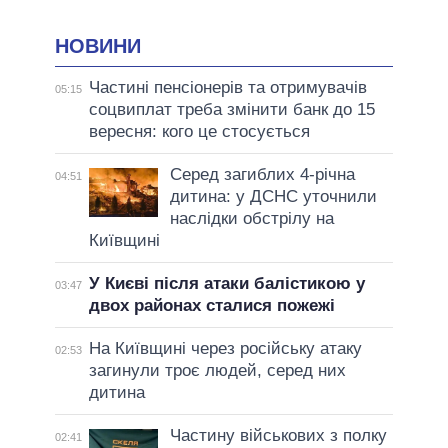
НОВИНИ
Частині пенсіонерів та отримувачів
05:15
соцвиплат треба змінити банк до 15
вересня: кого це стосується
Серед загиблих 4-річна
04:51
дитина: у ДСНС уточнили
наслідки обстрілу на
Київщині
У Києві після атаки балістикою у
03:47
двох районах сталися пожежі
На Київщині через російську атаку
02:53
загинули троє людей, серед них
дитина
Частину військових з полку
02:41