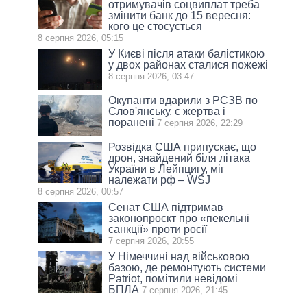
отримувачів соцвиплат треба
змінити банк до 15 вересня:
кого це стосується
8 серпня 2026, 05:15
У Києві після атаки балістикою
у двох районах сталися пожежі
8 серпня 2026, 03:47
Окупанти вдарили з РСЗВ по
Слов'янську, є жертва і
поранені
7 серпня 2026, 22:29
Розвідка США припускає, що
дрон, знайдений біля літака
України в Лейпцигу, міг
належати рф – WSJ
8 серпня 2026, 00:57
Сенат США підтримав
законопроєкт про «пекельні
санкції» проти росії
7 серпня 2026, 20:55
У Німеччині над військовою
базою, де ремонтують системи
Patriot, помітили невідомі
БПЛА
7 серпня 2026, 21:45