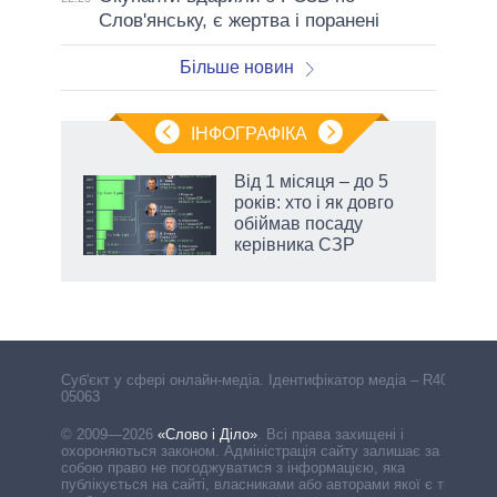
Слов'янську, є жертва і поранені
Більше новин
ІНФОГРАФІКА
Від 1 місяця – до 5
 за
років: хто і як довго
асть
обіймав посаду
керівника СЗР
Cуб'єкт у сфері онлайн-медіа. Ідентифікатор медіа – R40-
05063
© 2009—2026
«Слово і Діло»
.
Всі права захищені і
охороняються законом. Адміністрація сайту залишає за
собою право не погоджуватися з інформацією, яка
публікується на сайті, власниками або авторами якої є треті