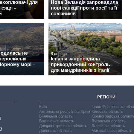
рехоплювачі для
Нова Зеландія запровадила
ісяця –
нові санкції проти росії та її
й
союзників
годилась не
8 серпня
неросійські
Іспанія запровадила
Чорному морі –
прикордонний контроль
для мандрівників з Італії
РЕГІОНИ
Київ
Івано-Франківська обл
Автономна республіка Крим
Київська область
Вінницька область
Кіровоградська област
В
Волинська область
Луганська область
Дніпропетровська область
Львівська область
Й
Донецька область
Миколаївська область