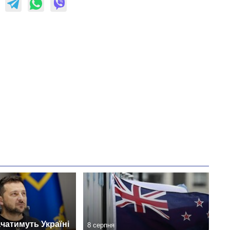
чатимуть Україні
8 серпня