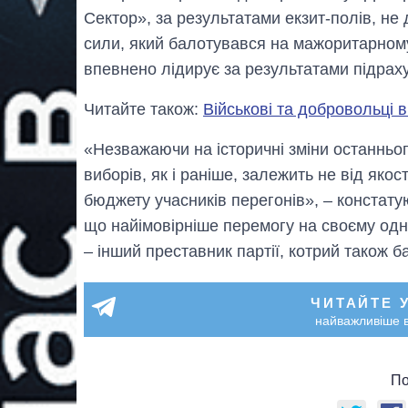
Сектор», за результатами екзит-полів, не 
сили, який балотувався на мажоритарному
впевнено лідирує за результатами підрах
Читайте також:
Військові та добровольці в
«Незважаючи на історичні зміни останньог
виборів, як і раніше, залежить не від якос
бюджету учасників перегонів», – констату
що найімовірніше перемогу на своєму одн
– інший преставник партії, котрий також б
ЧИТАЙТЕ 
найважливіше в
По