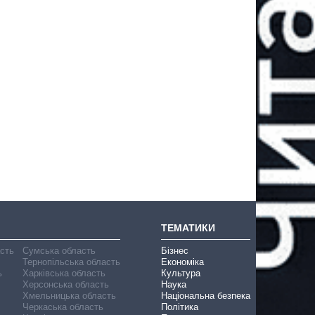
ТЕМАТИКИ
асть
Сумська область
Бізнес
Тернопільська область
Економіка
ь
Харківська область
Культура
Херсонська область
Наука
Хмельницька область
Національна безпека
Черкаська область
Політика