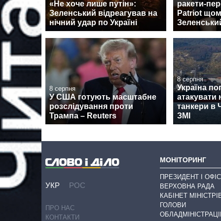
«Не хоче лише путін»:
ракети-пе
Зеленський відреагував на
Patriot щом
нічний удар по Україні
Зеленськи
8 серпня
Україна по
8 серпня
У США готують масштабне
атакувати 
розслідування проти
танкери в 
Трампа – Reuters
ЗМІ
МОНІТОРИНГ
ПРЕЗИДЕНТ І ОФІС
УКР
РОС
ВЕРХОВНА РАДА
КАБІНЕТ МІНІСТРІ
ГОЛОВИ
ПРО НАС
ОБЛАДМІНІСТРАЦІ
КОНТАКТИ