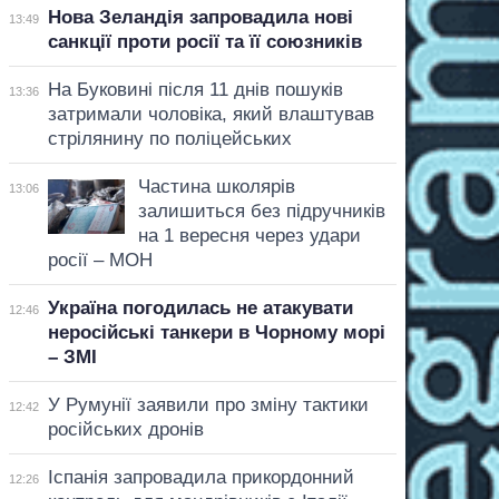
Нова Зеландія запровадила нові
13:49
санкції проти росії та її союзників
На Буковині після 11 днів пошуків
13:36
затримали чоловіка, який влаштував
стрілянину по поліцейських
Частина школярів
13:06
залишиться без підручників
на 1 вересня через удари
росії – МОН
Україна погодилась не атакувати
12:46
неросійські танкери в Чорному морі
– ЗМІ
У Румунії заявили про зміну тактики
12:42
російських дронів
Іспанія запровадила прикордонний
12:26