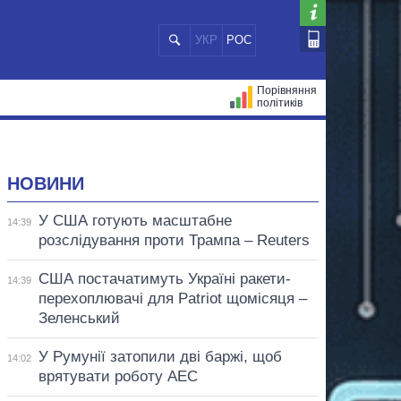
УКР
РОС
Порівняння
політиків
ЦІЙ
МЕРИ МІСТ
ВСІ ПЕРСОНИ
НОВИНИ
У США готують масштабне
14:39
розслідування проти Трампа – Reuters
США постачатимуть Україні ракети-
14:39
перехоплювачі для Patriot щомісяця –
Зеленський
У Румунії затопили дві баржі, щоб
14:02
врятувати роботу АЕС