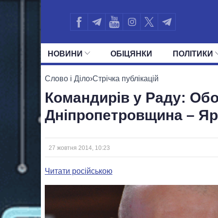
НОВИНИ
ОБIЦЯНКИ
ПОЛIТИКИ
УСІ ПОЛІТИКИ
ПРЕЗИДЕНТ І ОФ
Слово і Діло
›
Стрічка публікацій
Командирів у Раду: Обо
Дніпропетровщина – Я
27 жовтня 2014, 10:23
Читати російською