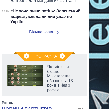
контроль для мандрівників з Італії
«Не хоче лише путін»: Зеленський
12:10
відреагував на нічний удар по
Україні
Більше новин
ІНФОГРАФІКА
Як змінився
бюджет
Міністерства
оборони за 13
років війни з
росією