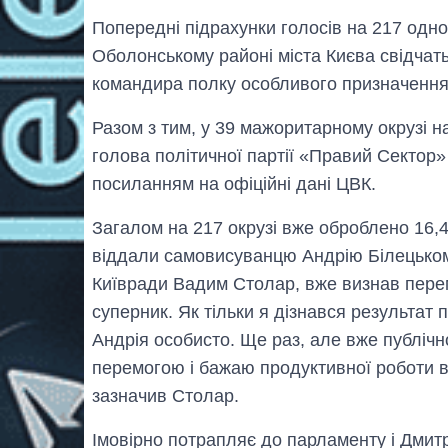
Попередні підрахунки голосів на 217 одн
Оболонському районі міста Києва свідчат
командира полку особливого призначення
Разом з тим, у 39 мажоритарному окрузі 
голова політичної партії «Правий Сектор
посиланням на офіційні дані ЦВК.
Загалом на 217 окрузі вже оброблено 16,4
віддали самовисуванцю Андрію Білецьком
Київради Вадим Столар, вже визнав перем
суперник. Як тільки я дізнався результат
Андрія особисто. Ще раз, але вже публічн
перемогою і бажаю продуктивної роботи в 
зазначив Столар.
Імовірно потрапляє до парламенту і Дми