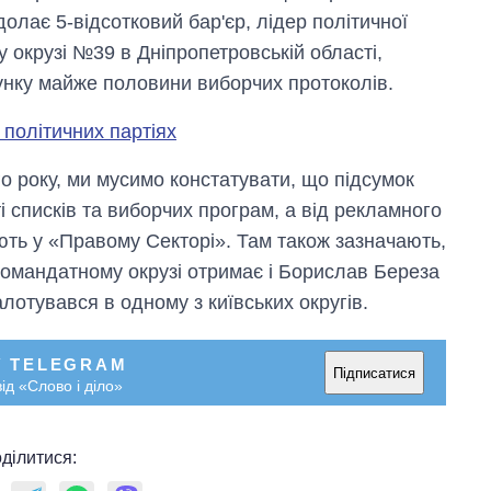
долає 5-відсотковий бар'єр, лідер політичної
 окрузі №39 в Дніпропетровській області,
унку майже половини виборчих протоколів.
 політичних партіях
о року, ми мусимо констатувати, що підсумок
ті списків та виборчих програм, а від рекламного
ють у «Правому Секторі». Там також зазначають,
омандатному окрузі отримає і Борислав Береза
алотувався в одному з київських округів.
У TELEGRAM
Підписатися
ід «Слово і діло»
ділитися: