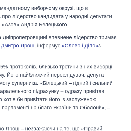
омандатному виборчому окрузі, що в
ь про лідерство кандидата у народні депутати
 «Азов» Андрія Белецького.
на Дніпропетровщині впевнене лідерство тримає
»
Дмитро Ярош
, інформує
«Слово і Діло»
з
5% протоколів, близько третини з них виборці
у. Його найближчий переслідувач, депутат
Як за 10 років
огу суперника. «Білецький – гідний і сильний
змінилася кількість
 паралельного підрахунку – одразу привітав
вступників на
бакалаврат,
о хотів би привітати його із заслуженою
магістратуру та
парламенті на благо України та Оболоні!», –
аспірантуру
тро Ярош – незважаючи на те, що «Правий