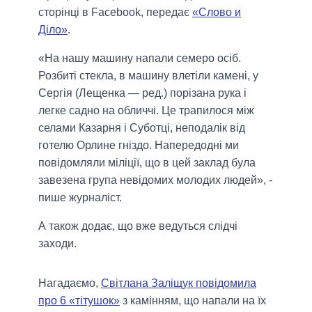
сторінці в Facebook, передає
«Слово и
Діло»
.
«На нашу машину напали семеро осіб.
Розбиті стекла, в машину влетіли камені, у
Сергія
(Лещенка — ред.)
порізана рука і
легке садно на обличчі. Це трапилося між
селами Казарня і Суботці, неподалік від
готелю Орлине гніздо. Напередодні ми
повідомляли міліції, що в цей заклад була
завезена група невідомих молодих людей», -
пише журналіст.
А також додає, що вже ведуться слідчі
заходи.
Нагадаємо,
Світлана Заліщук повідомила
про 6 «тітушок»
з камінням, що напали на їх