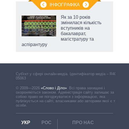
ІНФОГРАФІКА
Як за 10 років
раїні
змінилася кількість
ої
вступників на
бакалаврат,
магістратуру та
аспірантуру
Cуб'єкт у сфері онлайн-медіа. Ідентифікатор медіа – R40-
05063
© 2009—2026
«Слово і Діло»
.
Всі права захищені і
охороняються законом. Адміністрація сайту залишає за
собою право не погоджуватися з інформацією, яка
публікується на сайті, власниками або авторами якої є треті
особи.
УКР
РОС
ПРО НАС