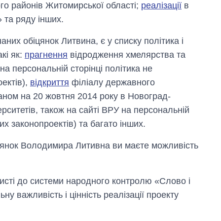
го районів Житомирської області;
реалізації
в
 та ряду інших.
аних обіцянок Литвина, є у списку політика і
кі як:
прагнення
відродження хмелярства та
на персональній сторінці політика не
ектів
),
відкриття
філіалу державного
аном на 20 жовтня 2014 року в Новоград-
рситетів, також на сайті ВРУ на персональній
их законопроектів) та багато інших.
іцянок Володимира Литивна ви маєте можливість
исті до системи народного контролю «Слово і
у важливість і цінність реалізації проекту