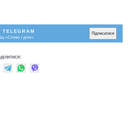
У TELEGRAM
Підписатися
ід «Слово і діло»
ділитися: