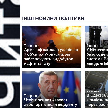
ІНШІ НОВИНИ ПОЛІТИКИ
7 серпня
7 серпня
Армія рф завдала ударів по
У Німеччин
7 об'єктах Укрнафти, які
базою, де
забезпечують видобуток
системи Pa
нафти та газу
невідомі 
7 серпня
В Одесі зб
7 серпня
Чехія посилить захист
кількість 
аеропортів після інциденту
через росі