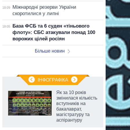
Міжнародні резерви України
18:09
скоротилися у липні
База ФСБ та 6 суден «тіньового
18:05
флоту»: СБС атакували понад 100
ворожих цілей росіян
Більше новин
ІНФОГРАФІКА
Як за 10 років
змінилася кількість
вступників на
бакалаврат,
магістратуру та
аспірантуру