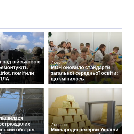
і над військовою
7 серпня
 ремонтують
МОН оновило стандарти
triot, помітили
загальної середньої освіти:
БПЛА
що змінилось
ільшилася
постраждалих
7 серпня
йський обстріл
Міжнародні резерви України