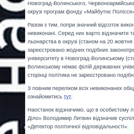
Новоград-Волинського, Червоноармійсько
окрузі програм фонду «Майбутнє Полісся»
Разом з тим, попри значний відсоток викон
невиконані. Серед них варто відзначити та
льонарства в окрузі (станом на 20 жовтня 
зареєстровано жодних подібних законопро
університету в Новоград-Волинському (ст
Волинському немає філій державних уніве
сторінці політика не зареєстровано подібн
З повним переліком всіх невиконаних об
ознайомитись
тут
.
Наостанок відзначимо, що в особистому л
Діло» Володимир Литвин відзначив суспільн
«Детектор політичної відповідальності».