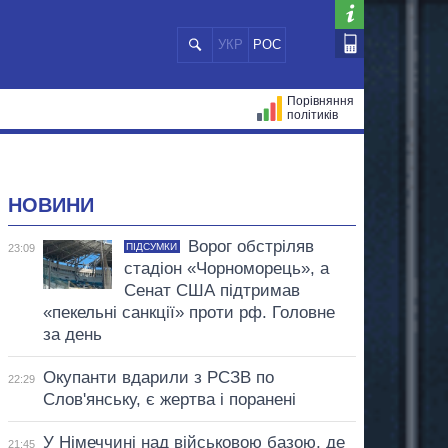
УКР
РОС
Порівняння
політиків
ЦІЙ
МЕРИ МІСТ
ВСІ ПЕРСОНИ
НОВИНИ
Ворог обстріляв
ПІДСУМКИ
23:09
стадіон «Чорноморець», а
Сенат США підтримав
«пекельні санкції» проти рф. Головне
за день
Окупанти вдарили з РСЗВ по
22:29
Слов'янську, є жертва і поранені
У Німеччині над військовою базою, де
21:45