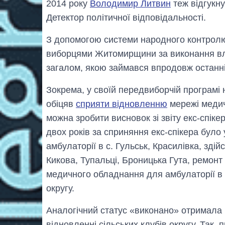
2014 року
Володимир Литвин
теж відгукну
Детектор політичної відповідальності.
З допомогою системи народного контрол
виборцями Житомирщини за виконання влас
загалом, якою займався впродовж останніх
Зокрема, у своїй передвиборчій програмі
обіцяв
сприяти відновленню
мережі медичн
можна зробити висновок зі звіту екс-спік
двох років за сприняння екс-спікера бул
амбулаторії в с. Гульськ, Красилівка, зді
Кикова, Тупальці, Броницька Гута, ремонт
медичного обладнання для амбулаторії в 
округу.
Аналогічний статус «виконано» отримала
відновленні сільських клубів округу. Так,