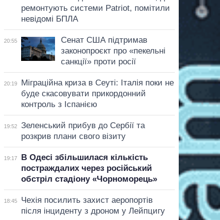
ремонтують системи Patriot, помітили
невідомі БПЛА
Сенат США підтримав
20:55
законопроєкт про «пекельні
санкції» проти росії
Міграційна криза в Сеуті: Італія поки не
20:19
буде скасовувати прикордонний
контроль з Іспанією
Зеленський прибув до Сербії та
19:52
розкрив плани свого візиту
В Одесі збільшилася кількість
19:17
постраждалих через російський
обстріл стадіону «Чорноморець»
Чехія посилить захист аеропортів
18:45
після інциденту з дроном у Лейпцигу