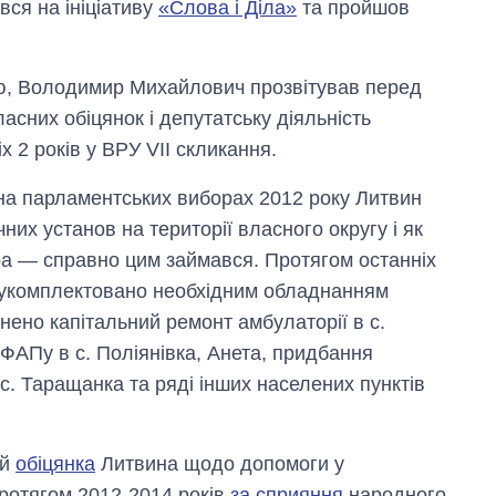
вся на ініціативу
«Слова і Діла»
та пройшов
ю, Володимир Михайлович прозвітував перед
них обіцянок і депутатську діяльність
 2 років у ВРУ VII скликання.
 на парламентських виборах 2012 року Литвин
их установ на території власного округу і як
ера — справно цим займався. Протягом останніх
о укомплектовано необхідним обладнанням
йснено капітальний ремонт амбулаторії в с.
 ФАПу в с. Поліянівка, Анета, придбання
Скільки картоплі
вирощували в
с. Таращанка та ряді інших населених пунктів
Україні до і під час
великої війни
 й
обіцянка
Литвина щодо допомоги у
 протягом 2012-2014 років
за сприяння
народного