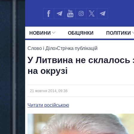
НОВИНИ
ОБIЦЯНКИ
ПОЛIТИКИ
УСІ ПОЛІТИКИ
ПРЕЗИДЕНТ І ОФ
Слово і Діло
›
Стрічка публікацій
У Литвина не склалось 
на окрузі
21 жовтня 2014, 09:36
Читати російською