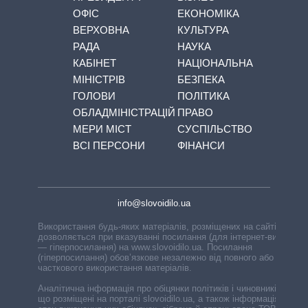
ОФІС
ЕКОНОМІКА
ВЕРХОВНА
КУЛЬТУРА
РАДА
НАУКА
КАБІНЕТ
НАЦІОНАЛЬНА
МІНІСТРІВ
БЕЗПЕКА
ГОЛОВИ
ПОЛІТИКА
ОБЛАДМІНІСТРАЦІЙ
ПРАВО
МЕРИ МІСТ
СУСПІЛЬСТВО
ВСІ ПЕРСОНИ
ФІНАНСИ
info@slovoidilo.ua
Використання будь-яких матеріалів, розміщених на сайті,
дозволяється при вказуванні посилання (для інтернет-видань
— гіперпосилання) на www.slovoidilo.ua. Посилання
(гіперпосилання) обов’язкове незалежно від повного або
часткового використання матеріалів.
Аналітична інформація про обіцянки політиків і чиновників,
що розміщені на порталі slovoidilo.ua, а також інформація про