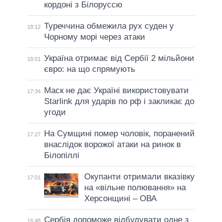
кордоні з Білоруссю
Туреччина обмежила рух суден у
18:12
Чорному морі через атаки
Україна отримає від Сербії 2 мільйони
18:01
євро: на що спрямують
Маск не дає Україні використовувати
17:34
Starlink для ударів по рф і закликає до
угоди
На Сумщині помер чоловік, поранений
17:27
внаслідок ворожої атаки на ринок в
Білопіллі
Окупанти отримали вказівку
17:01
на «вільне полювання» на
Херсонщині – ОВА
Сербія допоможе відбудувати одне з
16:48