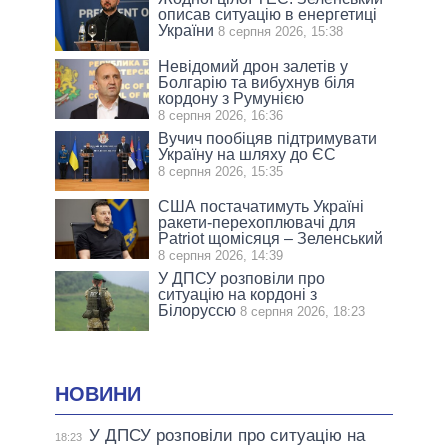
описав ситуацію в енергетиці
України
8 серпня 2026, 15:38
Невідомий дрон залетів у
Болгарію та вибухнув біля
кордону з Румунією
8 серпня 2026, 16:36
Вучич пообіцяв підтримувати
Україну на шляху до ЄС
8 серпня 2026, 15:35
США постачатимуть Україні
ракети-перехоплювачі для
Patriot щомісяця – Зеленський
8 серпня 2026, 14:39
У ДПСУ розповіли про
ситуацію на кордоні з
Білоруссю
8 серпня 2026, 18:23
НОВИНИ
У ДПСУ розповіли про ситуацію на
18:23