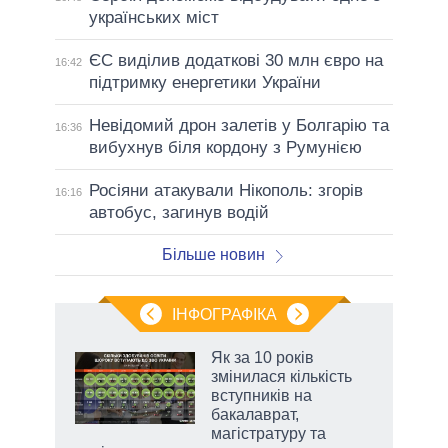
українських міст
ЄС виділив додаткові 30 млн євро на
16:42
підтримку енергетики України
Невідомий дрон залетів у Болгарію та
16:36
вибухнув біля кордону з Румунією
Росіяни атакували Нікополь: згорів
16:16
автобус, загинув водій
Більше новин
ІНФОГРАФІКА
Як за 10 років
раїні
змінилася кількість
ої
вступників на
бакалаврат,
магістратуру та