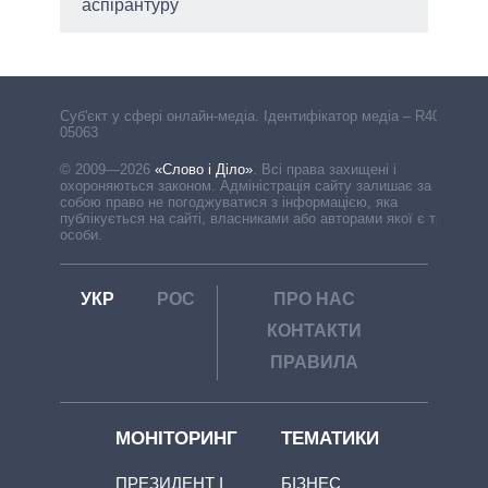
аспірантуру
Cуб'єкт у сфері онлайн-медіа. Ідентифікатор медіа – R40-
05063
© 2009—2026
«Слово і Діло»
.
Всі права захищені і
охороняються законом. Адміністрація сайту залишає за
собою право не погоджуватися з інформацією, яка
публікується на сайті, власниками або авторами якої є треті
особи.
УКР
РОС
ПРО НАС
КОНТАКТИ
ПРАВИЛА
МОНІТОРИНГ
ТЕМАТИКИ
ПРЕЗИДЕНТ І
БІЗНЕС