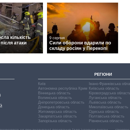
осла кількість
9 серпня
після атаки
Сили оборони вдарили по
складу росіян у Перекопі
РЕГІОНИ
Київ
Івано-Франківська обл
Автономна республіка Крим
Київська область
Вінницька область
Кіровоградська област
В
Волинська область
Луганська область
Дніпропетровська область
Львівська область
Й
Донецька область
Миколаївська область
Житомирська область
Одеська область
Закарпатська область
Полтавська область
Запорізька область
Рівненська область
 дозволяється при вказуванні посилання (для інтернет-видань — гіперпоси