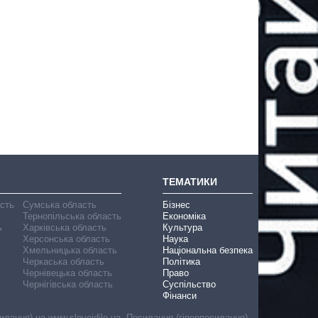
ТЕМАТИКИ
асть
Сумська область
Бізнес
Тернопільська область
Економіка
ь
Харківська область
Культура
Херсонська область
Наука
Хмельницька область
Національна безпека
Черкаська область
Політика
Чернівецька область
Право
Чернігівська область
Суспільство
Фінанси
лання) на www.slovoidilo.ua. Посилання (гіперпосилання)