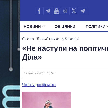
НОВИНИ
ОБIЦЯНКИ
ПОЛIТИКИ
УСІ ПОЛІТИКИ
ПРЕЗИДЕНТ І ОФ
Слово і Діло
›
Стрічка публікацій
«Не наступи на політичні
Діла»
19 жовтня 2014, 10:57
Читати російською