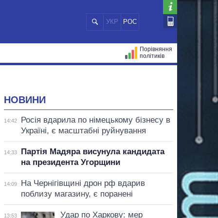
УКР
РОС
Порівняння
політиків
ЦІЙ
МЕРИ МІСТ
ВСІ ПЕРСОНИ
НОВИНИ
Росія вдарила по німецькому бізнесу в
14:42
Україні, є масштабні руйнування
Партія Мадяра висунула кандидата
14:33
на президента Угорщини
На Чернігівщині дрон рф вдарив
14:09
поблизу магазину, є поранені
Удар по Харкову: мер
13:53