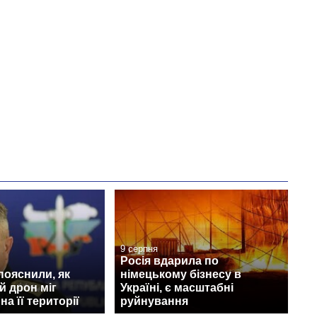
9 серпня
Росія вдарила по
 пояснили, як
німецькому бізнесу в
й дрон міг
Україні, є масштабні
а її території
руйнування