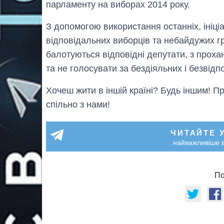
парламенту на виборах 2014 року.
З допомогою використання останніх, ініціа
відповідальних виборців та небайдужих г
балотуються відповідні депутати, з прохан
та не голосувати за бездіяльних і безвід
Хочеш жити в іншій країні? Будь іншим! 
спільно з нами!
ЧИТАЙТЕ 
найважливіше в
По