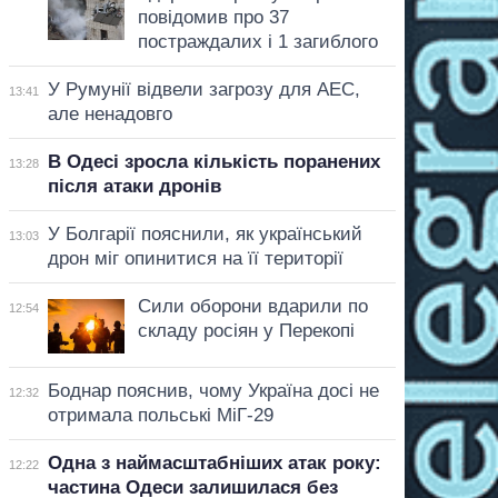
повідомив про 37
постраждалих і 1 загиблого
У Румунії відвели загрозу для АЕС,
13:41
але ненадовго
В Одесі зросла кількість поранених
13:28
після атаки дронів
У Болгарії пояснили, як український
13:03
дрон міг опинитися на її території
Сили оборони вдарили по
12:54
складу росіян у Перекопі
Боднар пояснив, чому Україна досі не
12:32
отримала польські МіГ-29
Одна з наймасштабніших атак року:
12:22
частина Одеси залишилася без