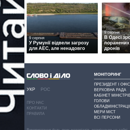
9 серпня
В Одесі зр
9 серпня
У Румунії відвели загрозу
поранених 
для АЕС, але ненадовго
дронів
МОНІТОРИНГ
ПРЕЗИДЕНТ І ОФІС
УКР
РОС
ВЕРХОВНА РАДА
КАБІНЕТ МІНІСТРІ
ГОЛОВИ
ПРО НАС
ОБЛАДМІНІСТРАЦІ
КОНТАКТИ
МЕРИ МІСТ
ПРАВИЛА
ВСІ ПЕРСОНИ
Використання будь-яких матеріалів, розміщених на сайті,