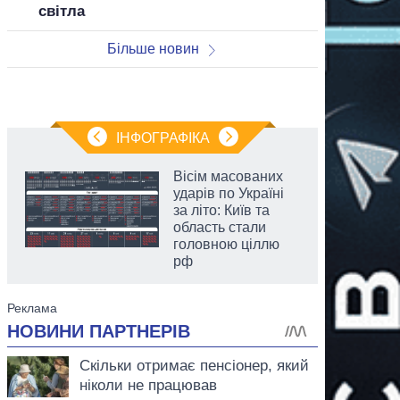
світла
Більше новин
ІНФОГРАФІКА
Вісім масованих
ударів по Україні
за літо: Київ та
область стали
головною ціллю
рф