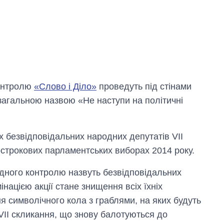
контролю
«Слово і Діло»
проведуть під стінами
 загальною назвою «Не наступи на політичні
х безвідповідальних народних депутатів VII
острокових парламентських виборах 2014 року.
одного контролю назвуть безвідповідальних
інацією акції стане знищення всіх їхніх
я символічного кола з граблями, на яких будуть
VII скликання, що знову балотуються до