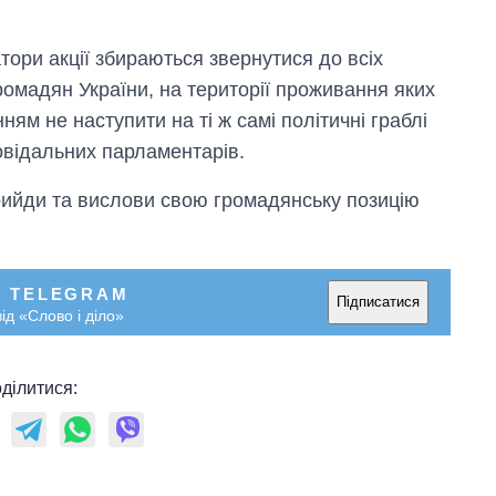
тори акції збираються звернутися до всіх
ромадян України, на території проживання яких
ням не наступити на ті ж самі політичні граблі
повідальних парламентарів.
Прийди та вислови свою громадянську позицію
Як за 10 років
змінилася кількість
вступників на
бакалаврат,
У TELEGRAM
магістратуру та
Підписатися
ід «Слово і діло»
аспірантуру
ділитися: