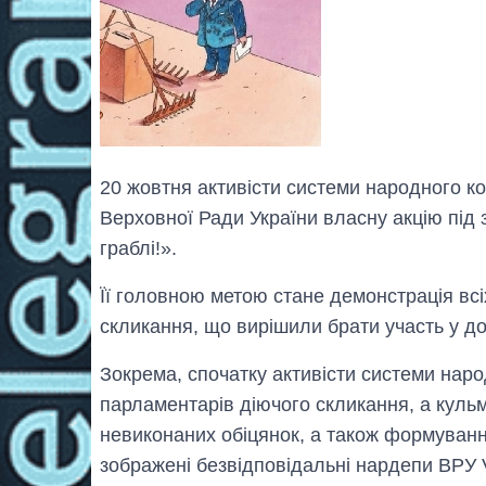
20 жовтня активісти системи народного 
Верховної Ради України власну акцію під
граблі!».
Її головною метою стане демонстрація всі
скликання, що вирішили брати участь у д
Зокрема, спочатку активісти системи нар
парламентарів діючого скликання, а к
ульм
невиконаних обіцянок, а також формуванн
зображені безвідповідальні нардепи ВРУ 