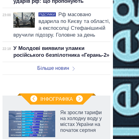
ударів рф: що пропонують
Рф масовано
ПІДСУМКИ
23:00
вдарила по Києву та області,
а експосолці Стефанішиній
вручили підозру. Головне за день
У Молдові виявили уламки
22:18
російського безпілотника «Герань-2»
Більше новин
ІНФОГРАФІКА
Як зросли тарифи
на холодну воду у
містах України на
початок серпня