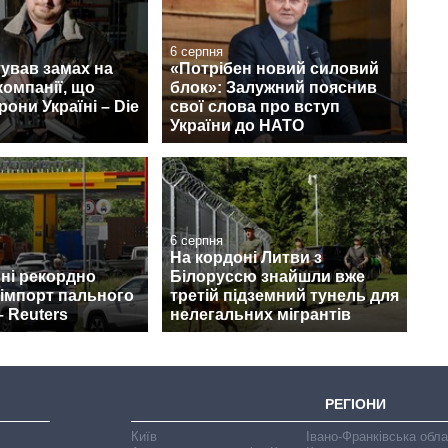
6 серпня
ував замах на
«Потрібен новий силовий
компанії, що
блок»: Залужний пояснив
рони Україні – Die
свої слова про вступ
України до НАТО
6 серпня
На кордоні Литви з
пні рекордно
Білоруссю знайшли вже
 імпорт пального
третій підземний тунель для
– Reuters
нелегальних мігрантів
РЕГІОНИ
Київ
Івано-Франківська обл