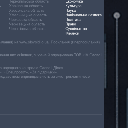
Тернопільська область
Економіка
ь
Харківська область
Культура
Херсонська область
Наука
Хмельницька область
Національна безпека
Черкаська область
Політика
Чернівецька область
Право
Чернігівська область
Суспільство
Фінанси
лання) на www.slovoidilo.ua. Посилання (гіперпосилання)
онання цих обіцянок, зібрана й опрацьована ТОВ «ІА Слово і
ма народного контролю Слово і Діло».
», «Спецпроєкт», «За підтримки».
онодавством відповідальність за зміст реклами несе