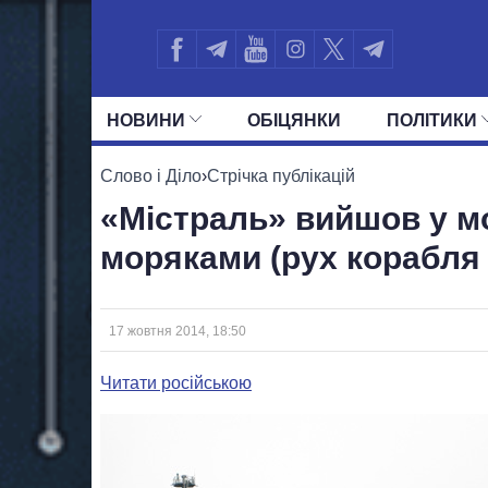
НОВИНИ
ОБIЦЯНКИ
ПОЛIТИКИ
УСІ ПОЛІТИКИ
ПРЕЗИДЕНТ І ОФ
Слово і Діло
›
Стрічка публікацій
«Містраль» вийшов у м
моряками (рух корабля
17 жовтня 2014, 18:50
Читати російською