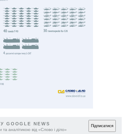
 У GOOGLE NEWS
Підписатися
 та аналітикою від «Слово і діло»