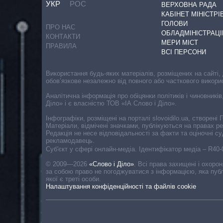
УКР
РОС
ВЕРХОВНА РАДА
КАБІНЕТ МІНІСТРІ
ГОЛОВИ
ПРО НАС
ОБЛАДМІНІСТРАЦІ
КОНТАКТИ
МЕРИ МІСТ
ПРАВИЛА
ВСІ ПЕРСОНИ
Використання будь-яких матеріалів, розміщених на сайті,
обов’язкове незалежно від повного або часткового викори
Аналітична інформація про обіцянки політиків і чиновників
Діло» і є власністю ТОВ «ІА Слово і Діло».
Інфографіки, розміщені на порталі slovoidilo.ua, створен
Матеріали, відмічені значками, публікуються на правах р
Редакція не несе відповідальності за факти та оціночні 
рекламодавець.
Cуб'єкт у сфері онлайн-медіа. Ідентифікатор медіа – R40
© 2009—2026
«Слово і Діло»
.
Всі права захищені і охоро
за собою право не погоджуватися з інформацією, яка публ
якої є треті особи.
Налаштування конфіденційності та файлів cookie