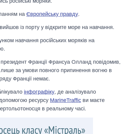
ись російські моряки.
иланням на
Європейську правду
.
ийшов із порту у відкрите море на навчання.
хунком навчання російських моряків на
ю.
а президент Франції Франсуа Олланд повідомив,
ї лише за умови повного припинення вогню в
уряду Франції немає.
блікувало
інфографіку
, де аналізувало
з допомогою ресурсу
MarineTraffic
ви маєте
ертольотоносця в реальному часі.
Як зменшилася
кількість
медзакладів в
Україні за роки
вторгнення