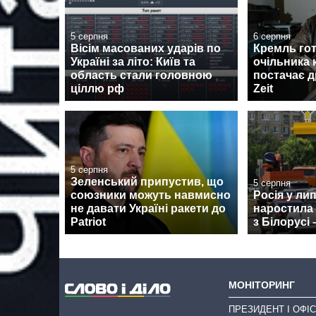
5 серпня
6 серпня
Вісім масованих ударів по
Кремль гот
Україні за літо: Київ та
очільника 
область стали головною
постачає д
ціллю рф
Zeit
5 серпня
Зеленський припустив, що
5 серпня
союзники можуть навмисно
Росія у ли
не давати Україні ракети до
наростила
Patriot
з Білорусі 
МОНІТОРИНГ
ПРЕЗИДЕНТ І ОФІС