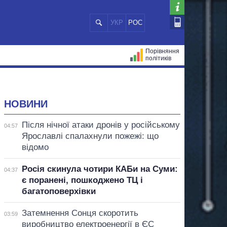
УКР
РОС
Порівняння
політиків
ЦІЙ
МЕРИ МІСТ
ВСІ ПЕРСОНИ
НОВИНИ
Після нічної атаки дронів у російському
04:57
Ярославлі спалахнули пожежі: що
відомо
Росія скинула чотири КАБи на Суми:
04:37
є поранені, пошкоджено ТЦ і
багатоповерхівки
Затемнення Сонця скоротить
03:59
виробництво електроенергії в ЄС