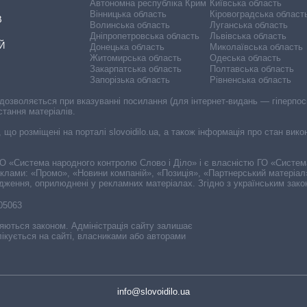
Автономна республіка Крим
Київська область
Вінницька область
Кіровоградська област
В
Волинська область
Луганська область
Дніпропетровська область
Львівська область
Й
Донецька область
Миколаївська область
Житомирська область
Одеська область
Закарпатська область
Полтавська область
Запорізька область
Рівненська область
 дозволяється при вказуванні посилання (для інтернет-видань — гіперпоси
стання матеріалів.
, що розміщені на порталі slovoidilo.ua, а також інформація про стан вик
і ГО «Система народного контролю Слово і Діло» і є власністю ГО «Систе
еклами: «Промо», «Новини компаній», «Позиція», «Партнерський матеріал
судження, оприлюднені у рекламних матеріалах. Згідно з українським зак
-05063
няються законом. Адміністрація сайту залишає
ікується на сайті, власниками або авторами
info@slovoidilo.ua