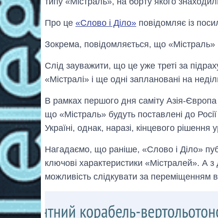
типу «Містраль», на борту якого знаходил
Про це
«Слово і Діло»
повідомляє із пос
Зокрема, повідомляється, що «Містраль» в
Слід зауважити, що це уже треті за підра
«Містралі» і ще одні заплановані на неділ
В рамках першого дня саміту Азія-Європ
що «Містраль» будуть поставлені до Росі
Україні, однак, наразі, кінцевого рішення 
Нагадаємо, що раніше, «Слово і Діло» пу
ключові характеристики «Містралей». А 
можливість слідкувати за переміщенням в