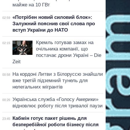
майже на 10 ГВт
«Потрібен новий силовий блок»:
02:59
Залужний пояснив свої слова про
вступ України до НАТО
Кремль готував замах на
02:15
очільника компанії, що
постачає дрони Україні – Die
Zeit
На кордоні Литви з Білоруссю знайшли
00:58
вже третій підземний тунель для
нелегальних мігрантів
Українська служба «Голосу Америки»
00:26
відновлює роботу після тривалої паузи
Кабмін готує пакет рішень для
23:45
безперебійної роботи бізнесу після