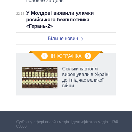
Головне за день
У Молдові виявили уламки
22:18
російського безпілотника
«Герань-2»
Більше новин
ІНФОГРАФІКА
нтів:
Скільки картоплі
 і
вирощували в Україні
nAI
до і під час великої
війни
Cуб'єкт у сфері онлайн-медіа. Ідентифікатор медіа – R40-
05063