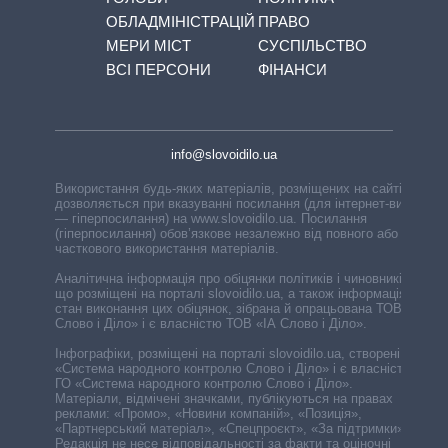
ОБЛАДМІНІСТРАЦІЙ
ПРАВО
МЕРИ МІСТ
СУСПІЛЬСТВО
ВСІ ПЕРСОНИ
ФІНАНСИ
info@slovoidilo.ua
Використання будь-яких матеріалів, розміщених на сайті,
дозволяється при вказуванні посилання (для інтернет-видань
— гіперпосилання) на www.slovoidilo.ua. Посилання
(гіперпосилання) обов’язкове незалежно від повного або
часткового використання матеріалів.
Аналітична інформація про обіцянки політиків і чиновників,
що розміщені на порталі slovoidilo.ua, а також інформація про
стан виконання цих обіцянок, зібрана й опрацьована ТОВ «ІА
Слово і Діло» і є власністю ТОВ «ІА Слово і Діло».
Інфографіки, розміщені на порталі slovoidilo.ua, створені ГО
«Система народного контролю Слово і Діло» і є власністю
ГО «Система народного контролю Слово і Діло».
Матеріали, відмічені значками, публікуються на правах
реклами: «Промо», «Новини компаній», «Позиція»,
«Партнерський матеріал», «Спецпроєкт», «За підтримки».
Редакція не несе відповідальності за факти та оціночні