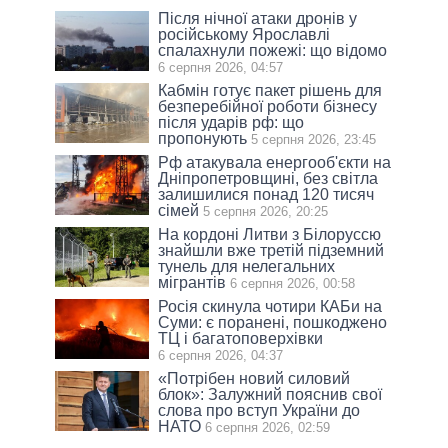
Після нічної атаки дронів у
російському Ярославлі
спалахнули пожежі: що відомо
6 серпня 2026, 04:57
Кабмін готує пакет рішень для
безперебійної роботи бізнесу
після ударів рф: що
пропонують
5 серпня 2026, 23:45
Рф атакувала енергооб'єкти на
Дніпропетровщині, без світла
залишилися понад 120 тисяч
сімей
5 серпня 2026, 20:25
На кордоні Литви з Білоруссю
знайшли вже третій підземний
тунель для нелегальних
мігрантів
6 серпня 2026, 00:58
Росія скинула чотири КАБи на
Суми: є поранені, пошкоджено
ТЦ і багатоповерхівки
6 серпня 2026, 04:37
«Потрібен новий силовий
блок»: Залужний пояснив свої
слова про вступ України до
НАТО
6 серпня 2026, 02:59