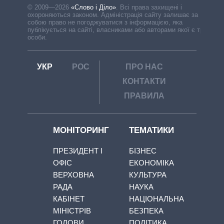
© 2009—2026
«Слово і Діло»
.
Всі права захищені і
охороняються законом. Адміністрація сайту залишає за
собою право не погоджуватися з інформацією, яка
публікується на сайті, власниками або авторами якої є треті
особи.
УКР
РОС
ПРО НАС
КОНТАКТИ
ПРАВИЛА
МОНІТОРИНГ
ТЕМАТИКИ
ПРЕЗИДЕНТ І
БІЗНЕС
ОФІС
ЕКОНОМІКА
ВЕРХОВНА
КУЛЬТУРА
РАДА
НАУКА
КАБІНЕТ
НАЦІОНАЛЬНА
МІНІСТРІВ
БЕЗПЕКА
ГОЛОВИ
ПОЛІТИКА