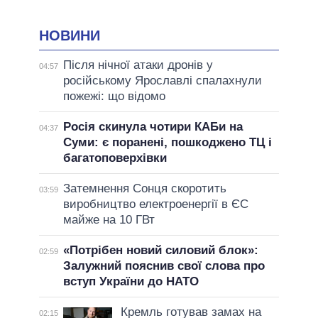
НОВИНИ
Після нічної атаки дронів у
04:57
російському Ярославлі спалахнули
пожежі: що відомо
Росія скинула чотири КАБи на
04:37
Суми: є поранені, пошкоджено ТЦ і
багатоповерхівки
Затемнення Сонця скоротить
03:59
виробництво електроенергії в ЄС
майже на 10 ГВт
«Потрібен новий силовий блок»:
02:59
Залужний пояснив свої слова про
вступ України до НАТО
Кремль готував замах на
02:15