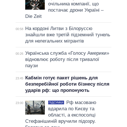
очільника компанії, що
постачає дрони Україні –
Die Zeit
На кордоні Литви з Білоруссю
00:58
знайшли вже третій підземний тунель
для нелегальних мігрантів
Українська служба «Голосу Америки»
00:26
відновлює роботу після тривалої
паузи
Кабмін готує пакет рішень для
23:45
безперебійної роботи бізнесу після
ударів рф: що пропонують
Рф масовано
ПІДСУМКИ
23:00
вдарила по Києву та
області, а експосолці
Стефанішиній вручили підозру.