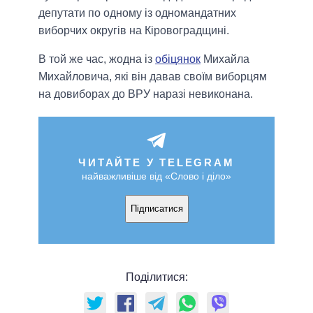
депутати по одному із одномандатних
виборчих округів на Кіровоградщині.
В той же час, жодна із
обіцянок
Михайла
Михайловича, які він давав своїм виборцям
на довиборах до ВРУ наразі невиконана.
ЧИТАЙТЕ У TELEGRAM
найважливіше від «Слово і діло»
Підписатися
Поділитися: