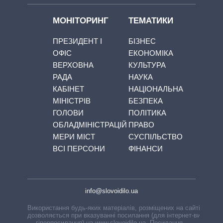
МОНІТОРИНГ
ТЕМАТИКИ
ПРЕЗИДЕНТ І
БІЗНЕС
ОФІС
ЕКОНОМІКА
ВЕРХОВНА
КУЛЬТУРА
РАДА
НАУКА
КАБІНЕТ
НАЦІОНАЛЬНА
МІНІСТРІВ
БЕЗПЕКА
ГОЛОВИ
ПОЛІТИКА
ОБЛАДМІНІСТРАЦІЙ
ПРАВО
МЕРИ МІСТ
СУСПІЛЬСТВО
ВСІ ПЕРСОНИ
ФІНАНСИ
info@slovoidilo.ua
Використання будь-яких матеріалів, розміщених на сайті,
дозволяється при вказуванні посилання (для інтернет-видань
— гіперпосилання) на www.slovoidilo.ua. Посилання