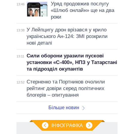
Уряд продовжив послугу
13:46
«Шлюб онлайн» ще на два
роки
У Лейпцигу дрон врізався у крило
13:38
українського Ан-124: ЗМІ розкрили
нові деталі
Сили оборони уразили пускові
13:11
установки «С-400», НПЗ у Татарстані
та підрозділ окупантів
Стерненко та Портников очолили
12:52
рейтинг довіри серед політичних
блогерів – опитування
Більше новин
ІНФОГРАФІКА