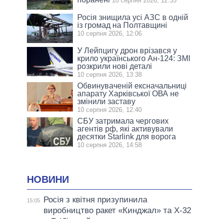
10 серпня 2026, 12:35
Росія знищила усі АЗС в одній
із громад на Полтавщині
10 серпня 2026, 12:06
У Лейпцигу дрон врізався у
крило українського Ан-124: ЗМІ
розкрили нові деталі
10 серпня 2026, 13:38
Обвинуваченій ексначальниці
апарату Харківської ОВА не
змінили заставу
10 серпня 2026, 12:40
СБУ затримала чергових
агентів рф, які активували
десятки Starlink для ворога
10 серпня 2026, 14:58
НОВИНИ
Росія з квітня призупинила
15:05
виробництво ракет «Кинджал» та Х-32