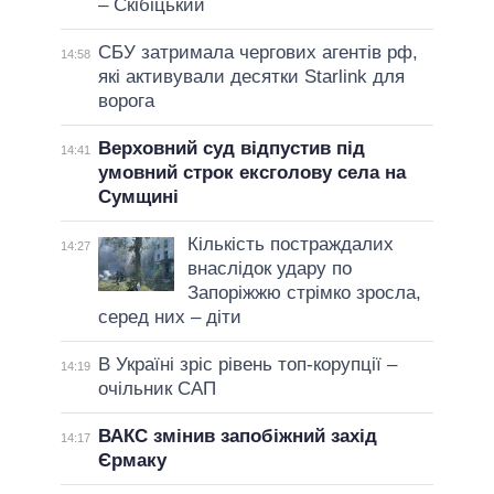
– Скібіцький
СБУ затримала чергових агентів рф,
14:58
які активували десятки Starlink для
ворога
Верховний суд відпустив під
14:41
умовний строк ексголову села на
Сумщині
Кількість постраждалих
14:27
внаслідок удару по
Запоріжжю стрімко зросла,
серед них – діти
В Україні зріс рівень топ-корупції –
14:19
очільник САП
ВАКС змінив запобіжний захід
14:17
Єрмаку