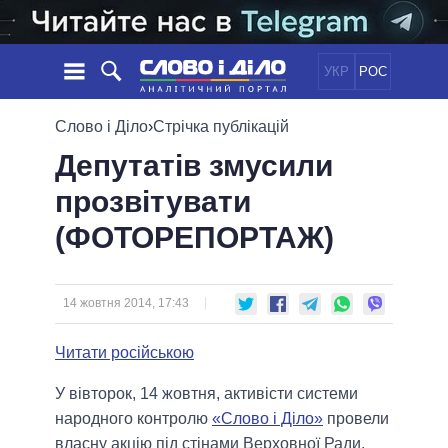
УКР
РОС
НОВИНИ
Слово і Діло
›
Стрічка публікацій
Депутатів змусили
ОБIЦЯНКИ
СТРІЧКА
ПОЛІТИКА
прозвітувати
ПОДІЇ
ЕКОНОМІКА
ПОЛIТИКИ
(ФОТОРЕПОРТАЖ)
СТАТТІ
СУСПІЛЬСТВО
ІНФОГРАФІКА
ДУМКИ
СВІТ
УСІ ПОЛІТИКИ
ОГЛЯДИ
ПРЕЗИДЕНТ І ОФІС
ВІДЕО
14 жовтня 2014, 17:43
ДАЙДЖЕСТИ
ВЕРХОВНА РАДА
ПІДТРИМАТИ
КАБІНЕТ МІНІСТРІВ
Читати російською
ГОЛОВИ ОБЛАДМІНІСТРАЦІЙ
ПОРІВНЯННЯ ПОЛІТИКІВ
У вівторок, 14 жовтня, активісти системи
МЕРИ МІСТ
народного контролю
«Слово і Діло»
провели
ВСІ ПЕРСОНИ
власну акцію під стінами Верховної Ради,