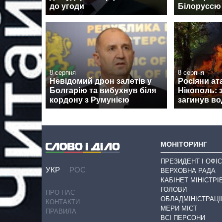
до угоди
Білоруссю
8 серпня
8 серпня
Невідомий дрон залетів у
Росіяни ат
Болгарію та вибухнув біля
Нікополь: 
кордону з Румунією
загинув во
МОНІТОРИНГ
ПРЕЗИДЕНТ І ОФІС
УКР
РОС
ВЕРХОВНА РАДА
КАБІНЕТ МІНІСТРІ
ГОЛОВИ
ПРО НАС
ОБЛАДМІНІСТРАЦІ
КОНТАКТИ
МЕРИ МІСТ
ПРАВИЛА
ВСІ ПЕРСОНИ