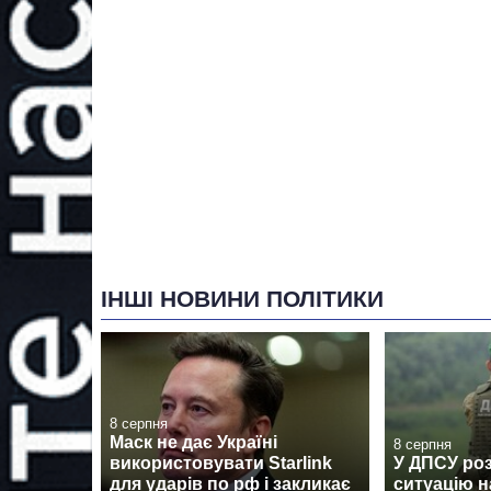
ІНШІ НОВИНИ ПОЛІТИКИ
8 серпня
Маск не дає Україні
8 серпня
використовувати Starlink
У ДПСУ ро
для ударів по рф і закликає
ситуацію н