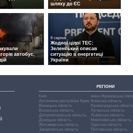
шляху до ЄС
8 серпня
Жодної цілої ТЕС:
акували
Зеленський описав
згорів автобус,
ситуацію в енергетиці
дій
України
РЕГІОНИ
Київ
Івано-Франківська обл
Автономна республіка Крим
Київська область
Вінницька область
Кіровоградська област
В
Волинська область
Луганська область
Дніпропетровська область
Львівська область
Й
Донецька область
Миколаївська область
Житомирська область
Одеська область
Закарпатська область
Полтавська область