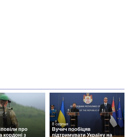
8 серпня
зповіли про
Вучич пообіцяв
а кордоні з
підтримувати Україну на