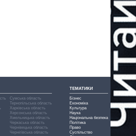
ТЕМАТИКИ
асть
Сумська область
Бізнес
Тернопільська область
Економіка
ь
Харківська область
Культура
Херсонська область
Наука
Хмельницька область
Національна безпека
Черкаська область
Політика
Чернівецька область
Право
Чернігівська область
Суспільство