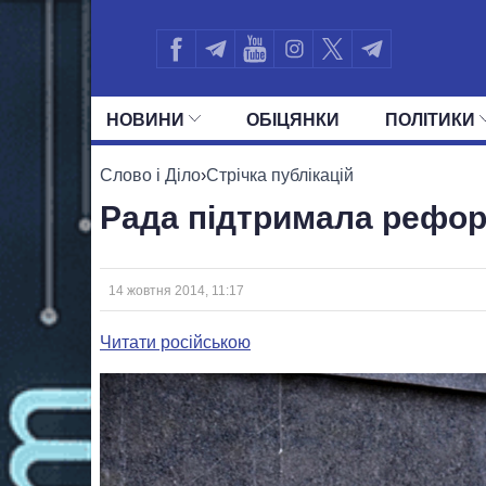
НОВИНИ
ОБIЦЯНКИ
ПОЛIТИКИ
УСІ ПОЛІТИКИ
ПРЕЗИДЕНТ І ОФ
Слово і Діло
›
Стрічка публікацій
Рада підтримала рефор
14 жовтня 2014, 11:17
Читати російською