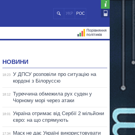
УКР
РОС
Порівняння
політиків
ЦІЙ
МЕРИ МІСТ
ВСІ ПЕРСОНИ
НОВИНИ
У ДПСУ розповіли про ситуацію на
18:23
кордоні з Білоруссю
Туреччина обмежила рух суден у
18:12
Чорному морі через атаки
Україна отримає від Сербії 2 мільйони
18:01
євро: на що спрямують
Маск не дає Україні використовувати
17:34