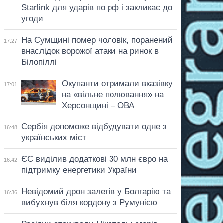
Starlink для ударів по рф і закликає до
угоди
На Сумщині помер чоловік, поранений
17:27
внаслідок ворожої атаки на ринок в
Білопіллі
Окупанти отримали вказівку
17:01
на «вільне полювання» на
Херсонщині – ОВА
Сербія допоможе відбудувати одне з
16:48
українських міст
ЄС виділив додаткові 30 млн євро на
16:42
підтримку енергетики України
Невідомий дрон залетів у Болгарію та
16:36
вибухнув біля кордону з Румунією