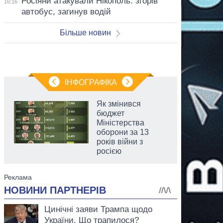
Росіяни атакували Нікополь: згорів
16:16
автобус, загинув водій
Більше новин
ІНФОГРАФІКА
Як змінився
бюджет
Міністерства
оборони за 13
років війни з
росією