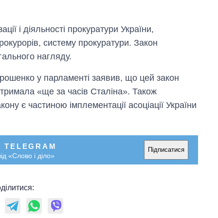
ації і діяльності прокуратури України,
рокурорів, систему прокуратури. Закон
гального нагляду.
рошенко у парламенті заявив, що цей закон
отримала «ще за часів Сталіна». Також
Скільки картоплі
ону є частиною імплементації асоціації України
вирощували в
Україні до і під час
великої війни
У TELEGRAM
Підписатися
ід «Слово і діло»
ділитися: