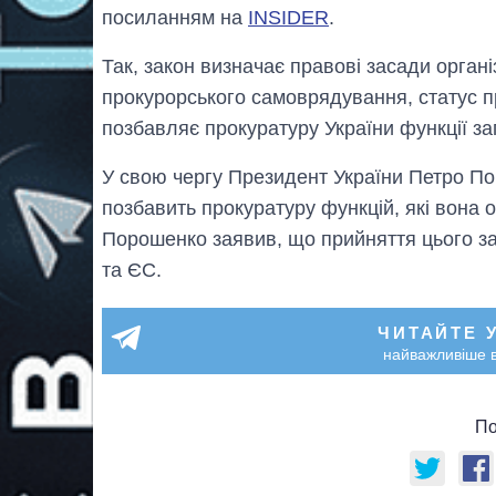
посиланням на
INSIDER
.
Так, закон визначає правові засади організ
прокурорського самоврядування, статус п
позбавляє прокуратуру України функції за
У свою чергу Президент України Петро По
позбавить прокуратуру функцій, які вона 
Порошенко заявив, що прийняття цього зак
та ЄС.
ЧИТАЙТЕ 
найважливіше в
По