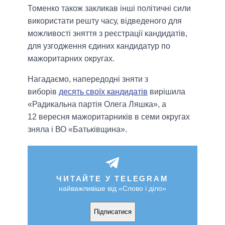
Томенко також закликав інші політичні сили
використати решту часу, відведеного для
можливості зняття з реєстрації кандидатів,
для узгодження єдиних кандидатур по
мажоритарних округах.
Нагадаємо, напередодні зняти з
виборів
десять своїх кандидатів
вирішила
«Радикальна партія Олега Ляшка», а
12 вересня мажоритарників в семи округах
зняла і ВО «Батьківщина».
ЧИТАЙТЕ У TELEGRAM
найважливіше від «Слово і діло»
Підписатися