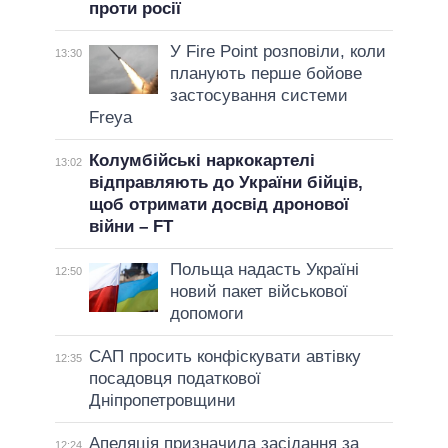
проти росії
У Fire Point розповіли, коли
13:30
планують перше бойове
застосування системи
Freya
Колумбійські наркокартелі
13:02
відправляють до України бійців,
щоб отримати досвід дронової
війни – FT
Польща надасть Україні
12:50
новий пакет військової
допомоги
САП просить конфіскувати автівку
12:35
посадовця податкової
Дніпропетровщини
Апеляція призначила засідання за
12:24