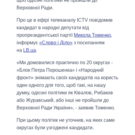
щоб одіозні політики не пройшли до
Верховної Ради.
Про це в ефірі телеканалу ICTV повідомив
кандидат в народні депутати від
пропрезидентської партії
Микола Томенко
,
інформує
«Слово і Діло»
з посиланням
на
LB.ua
.
«Ми домовилися практично по 20 округах -
«Блок Петра Порошенка» і «Народний
фронт» знімають своїх кандидатів на користь
один одного для того, щоб такі, на нашу
думку, одіозні політики як Ківалов, Рибаков
або Журавський, або інші не пройшли до
Верховної Ради України», - заявив Томенко.
При цьому політик не уточнив, на яких саме
округах були узгоджені кандидати.