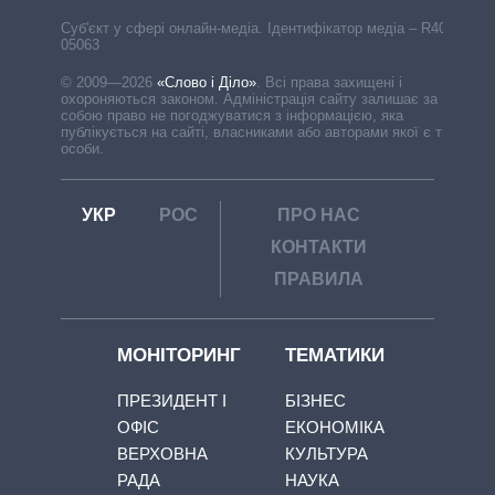
Cуб'єкт у сфері онлайн-медіа. Ідентифікатор медіа – R40-
05063
© 2009—2026
«Слово і Діло»
.
Всі права захищені і
охороняються законом. Адміністрація сайту залишає за
собою право не погоджуватися з інформацією, яка
публікується на сайті, власниками або авторами якої є треті
особи.
УКР
РОС
ПРО НАС
КОНТАКТИ
ПРАВИЛА
МОНІТОРИНГ
ТЕМАТИКИ
ПРЕЗИДЕНТ І
БІЗНЕС
ОФІС
ЕКОНОМІКА
ВЕРХОВНА
КУЛЬТУРА
РАДА
НАУКА