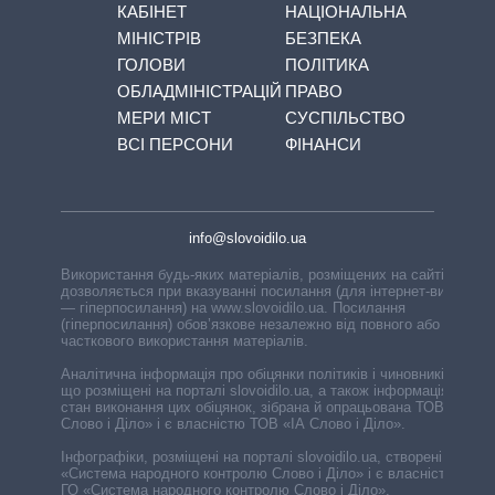
КАБІНЕТ
НАЦІОНАЛЬНА
МІНІСТРІВ
БЕЗПЕКА
ГОЛОВИ
ПОЛІТИКА
ОБЛАДМІНІСТРАЦІЙ
ПРАВО
МЕРИ МІСТ
СУСПІЛЬСТВО
ВСІ ПЕРСОНИ
ФІНАНСИ
info@slovoidilo.ua
Використання будь-яких матеріалів, розміщених на сайті,
дозволяється при вказуванні посилання (для інтернет-видань
— гіперпосилання) на www.slovoidilo.ua. Посилання
(гіперпосилання) обов’язкове незалежно від повного або
часткового використання матеріалів.
Аналітична інформація про обіцянки політиків і чиновників,
що розміщені на порталі slovoidilo.ua, а також інформація про
стан виконання цих обіцянок, зібрана й опрацьована ТОВ «ІА
Слово і Діло» і є власністю ТОВ «ІА Слово і Діло».
Інфографіки, розміщені на порталі slovoidilo.ua, створені ГО
«Система народного контролю Слово і Діло» і є власністю
ГО «Система народного контролю Слово і Діло».