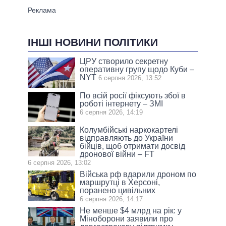
ІНШІ НОВИНИ ПОЛІТИКИ
ЦРУ створило секретну
оперативну групу щодо Куби –
NYT
6 серпня 2026, 13:52
По всій росії фіксують збої в
роботі інтернету – ЗМІ
6 серпня 2026, 14:19
Колумбійські наркокартелі
відправляють до України
бійців, щоб отримати досвід
дронової війни – FT
6 серпня 2026, 13:02
Війська рф вдарили дроном по
маршрутці в Херсоні,
поранено цивільних
6 серпня 2026, 14:17
Не менше $4 млрд на рік: у
Міноборони заявили про