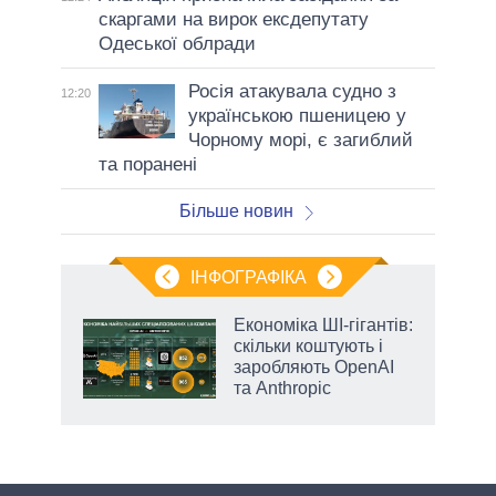
скаргами на вирок ексдепутату
Одеської облради
Росія атакувала судно з
12:20
українською пшеницею у
Чорному морі, є загиблий
та поранені
Більше новин
ІНФОГРАФІКА
и на
Економіка ШІ-гігантів:
скільки коштують і
а
заробляють OpenAI
та Anthropic