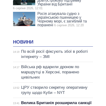
довгострокову підтримку
України від Британії
6 серпня 2026, 12:01
Росія атакувала судно з
українською пшеницею у
Чорному морі, є загиблий та
поранені
6 серпня 2026, 12:20
НОВИНИ
По всій росії фіксують збої в роботі
14:19
інтернету – ЗМІ
Війська рф вдарили дроном по
14:17
маршрутці в Херсоні, поранено
цивільних
ЦРУ створило секретну оперативну
13:52
групу щодо Куби – NYT
Велика Британія розширила санкції
13:41