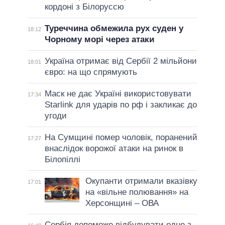
кордоні з Білоруссю
Туреччина обмежила рух суден у
18:12
Чорному морі через атаки
Україна отримає від Сербії 2 мільйони
18:01
євро: на що спрямують
Маск не дає Україні використовувати
17:34
Starlink для ударів по рф і закликає до
угоди
На Сумщині помер чоловік, поранений
17:27
внаслідок ворожої атаки на ринок в
Білопіллі
Окупанти отримали вказівку
17:01
на «вільне полювання» на
Херсонщині – ОВА
Сербія допоможе відбудувати одне з