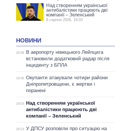
Над створенням української
антибалістики працюють дві
компанії – Зеленський
8 серпня 2026, 19:03
НОВИНИ
В аеропорту німецького Лейпцига
20:08
встановили додатковий радар після
інциденту з БПЛА
Окупанти атакували чотири райони
19:36
Дніпропетровщини, є жертви і
поранені
Над створенням української
19:03
антибалістики працюють дві
компанії – Зеленський
У ДПСУ розповіли про ситуацію на
18:23