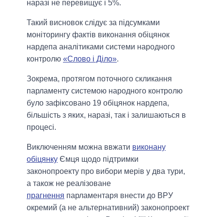
наразі не перевищує і 5%.
Такий висновок слідує за підсумками
моніторингу фактів виконання обіцянок
нардепа аналітиками системи народного
контролю
«Слово і Діло»
.
Зокрема, протягом поточного скликання
парламенту системою народного контролю
було зафіксовано 19 обіцянок нардепа,
більшість з яких, наразі, так і залишаються в
процесі.
Виключенням можна ввжати
виконану
обіцянку
Ємця щодо підтримки
законопроекту про вибори мерів у два тури,
а також не реалізоване
прагнення
парламентаря внести до ВРУ
окремий (а не альтернативний) законопроект