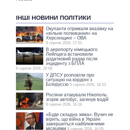
ІНШІ НОВИНИ ПОЛІТИКИ
Окупанти отримали вказівку на
«вільне полювання» на
Херсонщині – ОВА
8 серпня 2026, 17:01
В аеропорту німецького
Лейпцига встановили
додатковий радар після
інциденту з БПЛА
8 серпня 2026, 20:08
У ДПСУ розповіли про
ситуацію на кордоні з
Білоруссю
8 серпня 2026, 18:23
Росіяни атакували Нікополь:
згорів автобус, загинув водій
8 серпня 2026, 16:16
«Буде складна зима»: Вучич не
вірить, що війна в Україні
завершиться найближчими
місяцями
8 серпня 2026, 16:05