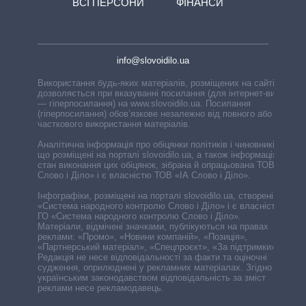
ВСІ ПЕРСОНИ
ФІНАНСИ
info@slovoidilo.ua
Використання будь-яких матеріалів, розміщених на сайті,
дозволяється при вказуванні посилання (для інтернет-видань
— гіперпосилання) на www.slovoidilo.ua. Посилання
(гіперпосилання) обов’язкове незалежно від повного або
часткового використання матеріалів.
Аналітична інформація про обіцянки політиків і чиновників,
що розміщені на порталі slovoidilo.ua, а також інформація про
стан виконання цих обіцянок, зібрана й опрацьована ТОВ «ІА
Слово і Діло» і є власністю ТОВ «ІА Слово і Діло».
Інфографіки, розміщені на порталі slovoidilo.ua, створені ГО
«Система народного контролю Слово і Діло» і є власністю
ГО «Система народного контролю Слово і Діло».
Матеріали, відмічені значками, публікуються на правах
реклами: «Промо», «Новини компаній», «Позиція»,
«Партнерський матеріал», «Спецпроєкт», «За підтримки».
Редакція не несе відповідальності за факти та оціночні
судження, оприлюднені у рекламних матеріалах. Згідно з
українським законодавством відповідальність за зміст
реклами несе рекламодавець.