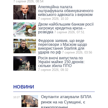
7 серпня 2026, 08:54
Апеляційна палата
оштрафувала обвинуваченого
київського адвоката з вироком
7 серпня 2026, 10:10
Двом найбільшим банкам росії
загрожує кредитна криза –
розвідка
7 серпня 2026, 07:51
Федоров заявив, що веде
переговори з Маском щодо
використання Starlink для
ударів по рф
7 серпня 2026, 03:56
Росія вночі випустила по
Україні майже 150 дронів:
скільки збила ППО
7 серпня 2026, 09:32
НОВИНИ
Окупанти атакували БПЛА
10:27
ринок на на Сумщині, є
важкопоранені