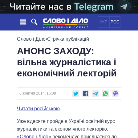
УКР
РОС
НОВИНИ
Слово і Діло
›
Стрічка публікацій
АНОНС ЗАХОДУ:
ОБIЦЯНКИ
СТРІЧКА
ПОЛІТИКА
вільна журналістика і
ПОДІЇ
ЕКОНОМІКА
ПОЛIТИКИ
економічний лекторій
СТАТТІ
СУСПІЛЬСТВО
ІНФОГРАФІКА
ДУМКИ
СВІТ
УСІ ПОЛІТИКИ
ОГЛЯДИ
ПРЕЗИДЕНТ І ОФІС
ВІДЕО
6 жовтня 2014, 15:08
ДАЙДЖЕСТИ
ВЕРХОВНА РАДА
ПІДТРИМАТИ
КАБІНЕТ МІНІСТРІВ
Читати російською
ГОЛОВИ ОБЛАДМІНІСТРАЦІЙ
ПОРІВНЯННЯ ПОЛІТИКІВ
Уже вдесяте пройде в Україні освітній курс
МЕРИ МІСТ
журналістики та економічного лекторію.
ВСІ ПЕРСОНИ
«Слово і Діло»
рекомендує приєднатися до