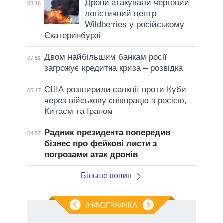
Дрони атакували черговий
08:16
логістичний центр
Wildberries у російському
Єкатеринбурзі
Двом найбільшим банкам росії
07:51
загрожує кредитна криза – розвідка
США розширили санкції проти Куби
05:17
через військову співпрацю з росією,
Китаєм та Іраном
Радник президента попередив
04:57
бізнес про фейкові листи з
погрозами атак дронів
Більше новин
ІНФОГРАФІКА