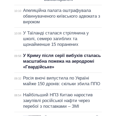
Апеляційна палата оштрафувала
10:10
обвинуваченого київського адвоката з
вироком
У Таїланді сталася стрілянина у
10:08
школі, семеро загиблих та
щонайменше 15 поранених
У Криму після серії вибухів сталась
09:58
масштабна пожежа на аеродромі
«Гвардійське»
Росія вночі випустила по Україні
09:32
майже 150 дронів: скільки збила ППО
Найбільший НПЗ Китаю наростив
08:54
закупівлі російської нафти через
перебої з поставками – ЗМІ