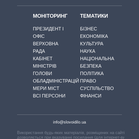
МОНІТОРИНГ
ТЕМАТИКИ
ПРЕЗИДЕНТ І
БІЗНЕС
ОФІС
ЕКОНОМІКА
ВЕРХОВНА
КУЛЬТУРА
РАДА
НАУКА
КАБІНЕТ
НАЦІОНАЛЬНА
МІНІСТРІВ
БЕЗПЕКА
ГОЛОВИ
ПОЛІТИКА
ОБЛАДМІНІСТРАЦІЙ
ПРАВО
МЕРИ МІСТ
СУСПІЛЬСТВО
ВСІ ПЕРСОНИ
ФІНАНСИ
info@slovoidilo.ua
Використання будь-яких матеріалів, розміщених на сайті,
дозволяється при вказуванні посилання (для інтернет-видань