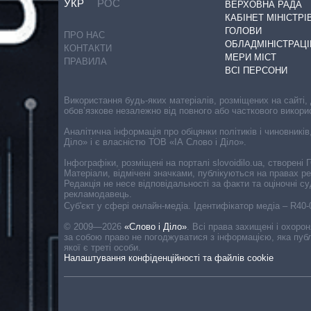
УКР
РОС
ВЕРХОВНА РАДА
КАБІНЕТ МІНІСТРІ
ГОЛОВИ
ПРО НАС
ОБЛАДМІНІСТРАЦІ
КОНТАКТИ
МЕРИ МІСТ
ПРАВИЛА
ВСІ ПЕРСОНИ
Використання будь-яких матеріалів, розміщених на сайті,
обов’язкове незалежно від повного або часткового викори
Аналітична інформація про обіцянки політиків і чиновників
Діло» і є власністю ТОВ «ІА Слово і Діло».
Інфографіки, розміщені на порталі slovoidilo.ua, створен
Матеріали, відмічені значками, публікуються на правах р
Редакція не несе відповідальності за факти та оціночні 
рекламодавець.
Cуб'єкт у сфері онлайн-медіа. Ідентифікатор медіа – R40
© 2009—2026
«Слово і Діло»
.
Всі права захищені і охоро
за собою право не погоджуватися з інформацією, яка публ
якої є треті особи.
Налаштування конфіденційності та файлів cookie