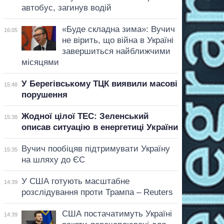
автобус, загинув водій
«Буде складна зима»: Вучич
16:05
не вірить, що війна в Україні
завершиться найближчими
місяцями
У Берегівському ТЦК виявили масові
15:48
порушення
Жодної цілої ТЕС: Зеленський
15:38
описав ситуацію в енергетиці України
Вучич пообіцяв підтримувати Україну
15:35
на шляху до ЄС
У США готують масштабне
14:39
розслідування проти Трампа – Reuters
США постачатимуть Україні
14:39