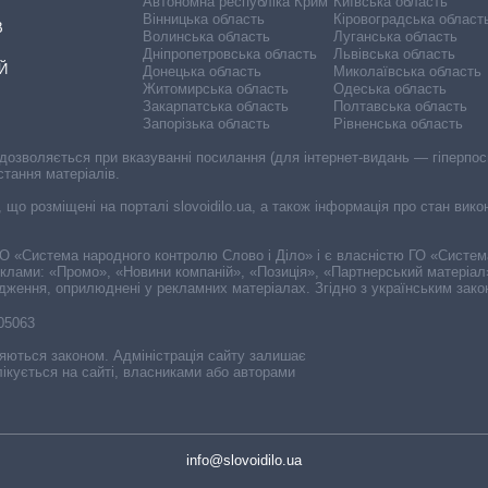
Автономна республіка Крим
Київська область
Вінницька область
Кіровоградська област
В
Волинська область
Луганська область
Дніпропетровська область
Львівська область
Й
Донецька область
Миколаївська область
Житомирська область
Одеська область
Закарпатська область
Полтавська область
Запорізька область
Рівненська область
 дозволяється при вказуванні посилання (для інтернет-видань — гіперпоси
стання матеріалів.
, що розміщені на порталі slovoidilo.ua, а також інформація про стан вик
і ГО «Система народного контролю Слово і Діло» і є власністю ГО «Систе
еклами: «Промо», «Новини компаній», «Позиція», «Партнерський матеріал
судження, оприлюднені у рекламних матеріалах. Згідно з українським зак
-05063
няються законом. Адміністрація сайту залишає
ікується на сайті, власниками або авторами
info@slovoidilo.ua