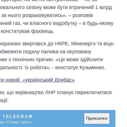
лювального сезону може бути втрачений 1 млрд
н за нього розраховуватись», – розповів
лений газ, чи власного видобутку – в будь-якому
, констатував фахівець.
норазово звертався до НКРЕ, Міненерго та віце-
 обмежити подачу палива на окуповану
же з технічних причин. «Це може здійснити
Від 1 місяця – до 5
дальності, їх робота», - констатує Кузьменко.
років: хто і як
довго обіймав
и новий, «український Донбас»
посаду керівника
СЗР
ли, що керівництво ЛНР планує переключитися
ції.
У TELEGRAM
Підписатися
ід «Слово і діло»