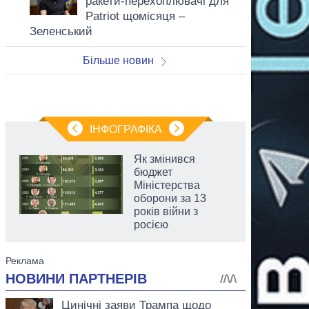
ракети-перехоплювачі для
Patriot щомісяця –
Зеленський
Більше новин
ІНФОГРАФІКА
Як змінився
бюджет
Міністерства
оборони за 13
років війни з
росією