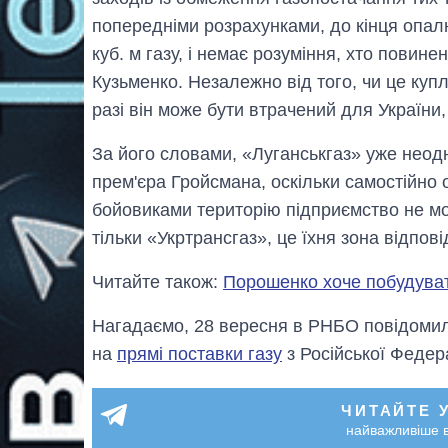
попередніми розрахунками, до кінця опа
куб. м газу, і немає розуміння, хто повине
Кузьменко. Незалежно від того, чи це куп
разі він може бути втрачений для України
За його словами, «Луганськгаз» уже неод
прем'єра Гройсмана, оскільки самостійно
бойовиками територію підприємство не мо
тільки «Укртрансгаз», це їхня зона відпові
Читайте також:
Порошенко хоче побудуват
Нагадаємо, 28 вересня в РНБО повідоми
на
прямі поставки газу
з Російської Федера
ЧИТАЙТЕ 
найважливіше в