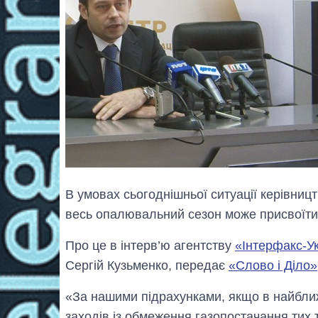
В умовах сьогоднішньої ситуації керівницт
весь опалювальний сезон може присвоїти б
Про це в інтерв’ю агентству
«Інтерфакс-У
Сергій Кузьменко, передає
«Слово і Діло»
«За нашими підрахунками, якщо в найбли
заходів із обмеження газопостачання тих т