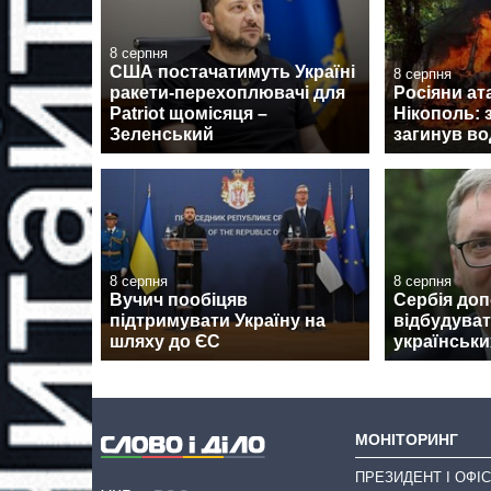
8 серпня
США постачатимуть Україні
8 серпня
ракети-перехоплювачі для
Росіяни ат
Patriot щомісяця –
Нікополь: 
Зеленський
загинув во
8 серпня
8 серпня
Вучич пообіцяв
Сербія до
підтримувати Україну на
відбудуват
шляху до ЄС
українськи
МОНІТОРИНГ
ПРЕЗИДЕНТ І ОФІС