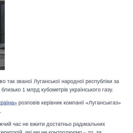
во так званої Луганської народної республіки за
лизько 1 млрд кубометрів українського газу.
країна»
розповів керівник компанії «Луганськгаз»
.
жчий час не вжити достатньо радикальних
ериторій, які ми не контролюємо – то, за