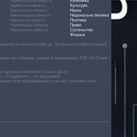
Тернопільська область
Економіка
ь
Харківська область
Культура
Херсонська область
Наука
Хмельницька область
Національна безпека
Черкаська область
Політика
Чернівецька область
Право
Чернігівська область
Суспільство
Фінанси
лання) на www.slovoidilo.ua. Посилання (гіперпосилання)
онання цих обіцянок, зібрана й опрацьована ТОВ «ІА Слово і
ма народного контролю Слово і Діло».
», «Спецпроєкт», «За підтримки».
онодавством відповідальність за зміст реклами несе