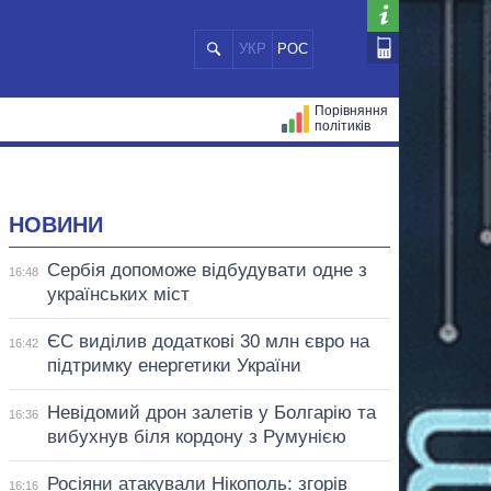
УКР
РОС
Порівняння
політиків
ЦІЙ
МЕРИ МІСТ
ВСІ ПЕРСОНИ
НОВИНИ
Сербія допоможе відбудувати одне з
16:48
українських міст
ЄС виділив додаткові 30 млн євро на
16:42
підтримку енергетики України
Невідомий дрон залетів у Болгарію та
16:36
вибухнув біля кордону з Румунією
Росіяни атакували Нікополь: згорів
16:16