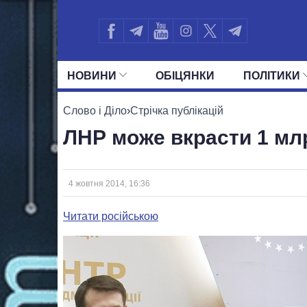
НОВИНИ
ОБIЦЯНКИ
ПОЛIТИКИ
УСІ ПОЛІТИКИ
ПРЕЗИДЕНТ І ОФ
Слово і Діло
›
Стрічка публікацій
ЛНР може вкрасти 1 млр
4 жовтня 2014, 16:36
Читати російською