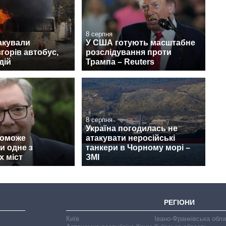
8 серпня
акували
У США готують масштабне
згорів автобус,
розслідування проти
дій
Трампа – Reuters
8 серпня
Україна погодилась не
поможе
атакувати неросійські
и одне з
танкери в Чорному морі –
х міст
ЗМІ
РЕГІОНИ
Київ
Івано-Франківська обл