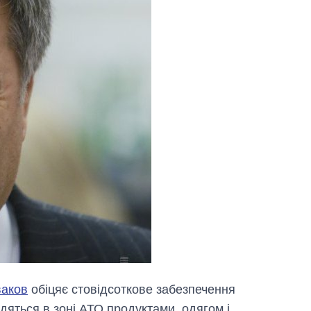
ваков
обіцяє стовідсоткове забезпечення
ходяться в зоні АТО продуктами, одягом і