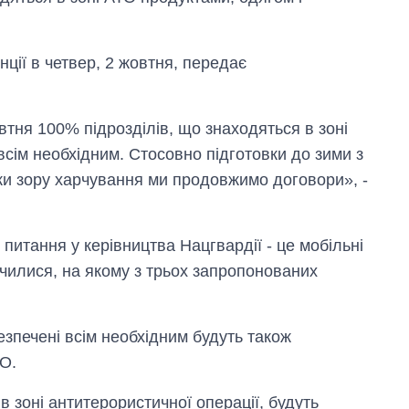
нції в четвер, 2 жовтня, передає
втня 100% підрозділів, що знаходяться в зоні
всім необхідним. Стосовно підготовки до зими з
очки зору харчування ми продовжимо договори», -
Як за 10 років
 питання у керівництва Нацгвардії - це мобільні
змінилася кількість
вступників на
ачилися, на якому з трьох запропонованих
бакалаврат,
магістратуру та
аспірантуру
езпечені всім необхідним будуть також
ТО.
ь в зоні антитерористичної операції, будуть