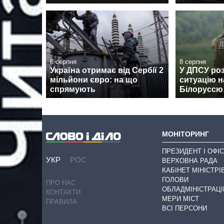
8 серпня
8 серпня
Україна отримає від Сербії 2
У ДПСУ ро
мільйони євро: на що
ситуацію н
спрямують
Білоруссю
МОНІТОРИНГ
ПРЕЗИДЕНТ І ОФІС
УКР
РОС
ВЕРХОВНА РАДА
КАБІНЕТ МІНІСТРІ
ГОЛОВИ
ПРО НАС
ОБЛАДМІНІСТРАЦІ
КОНТАКТИ
МЕРИ МІСТ
ПРАВИЛА
ВСІ ПЕРСОНИ