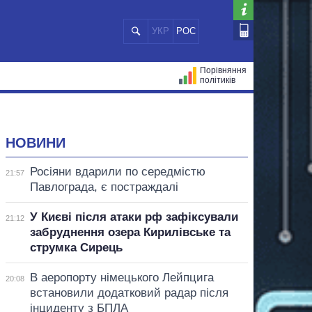
УКР
РОС
Порівняння
політиків
ЦІЙ
МЕРИ МІСТ
ВСІ ПЕРСОНИ
НОВИНИ
Росіяни вдарили по середмістю
21:57
Павлограда, є постраждалі
У Києві після атаки рф зафіксували
21:12
забруднення озера Кирилівське та
струмка Сирець
В аеропорту німецького Лейпцига
20:08
встановили додатковий радар після
інциденту з БПЛА