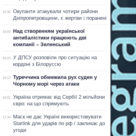
Окупанти атакували чотири райони
19:36
Дніпропетровщини, є жертви і поранені
Над створенням української
19:03
антибалістики працюють дві
компанії – Зеленський
У ДПСУ розповіли про ситуацію на
18:23
кордоні з Білоруссю
Туреччина обмежила рух суден у
18:12
Чорному морі через атаки
Україна отримає від Сербії 2 мільйони
18:01
євро: на що спрямують
Маск не дає Україні використовувати
17:34
Starlink для ударів по рф і закликає до
угоди