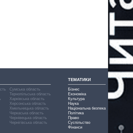
ТЕМАТИКИ
асть
Сумська область
Бізнес
Тернопільська область
Економіка
ь
Харківська область
Культура
Херсонська область
Наука
Хмельницька область
Національна безпека
Черкаська область
Політика
Чернівецька область
Право
Чернігівська область
Суспільство
Фінанси