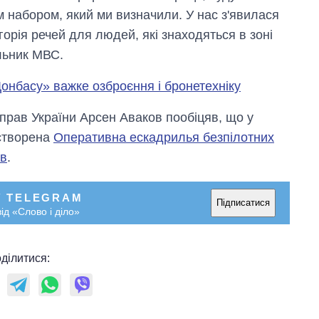
м набором, який ми визначили. У нас з'явилася
горія речей для людей, які знаходяться в зоні
ільник МВС.
онбасу» важке озброєння і бронетехніку
справ України Арсен Аваков пообіцяв, що у
 створена
Оперативна ескадрилья безпілотних
ав
.
У TELEGRAM
Підписатися
ід «Слово і діло»
ділитися: