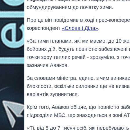
обмундируванням до початку зими.
Про це він повідомив в ході прес-конфере
кореспондент
«Слова і Діла»
.
«За тими планами, які ми маємо, до 10 жо
бойових дій, будуть повністю забезпечені 
точки зору теплих речей - зрозуміло, з т
зазначив Аваков.
За словами міністра, єдине, з чим виникає
блокпости, оскільки силовики ще не визн
варіантів зупинитися.
Крім того, Аваков обіцяє, що повністю заб
підрозділи МВС, що знаходяться в зоні А
«Ті, від 5 до 7 тисяч осіб, які перебувают