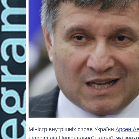
Міністр внутрішніх справ України
Арсен А
підрозділів Національної гвардії, які зна