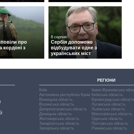
8 серпня
зповіли про
Сербія допоможе
а кордоні з
відбудувати одне з
українських міст
РЕГІОНИ
Київ
Івано-Франківська обл
Автономна республіка Крим
Київська область
Вінницька область
Кіровоградська област
В
Волинська область
Луганська область
Дніпропетровська область
Львівська область
Й
Донецька область
Миколаївська область
Житомирська область
Одеська область
Закарпатська область
Полтавська область
Запорізька область
Рівненська область