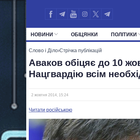
НОВИНИ
ОБIЦЯНКИ
ПОЛIТИКИ
УСІ ПОЛІТИКИ
ПРЕЗИДЕНТ І ОФ
Слово і Діло
›
Стрічка публікацій
Аваков обіцяє до 10 жо
Нацгвардію всім необх
2 жовтня 2014, 15:24
Читати російською