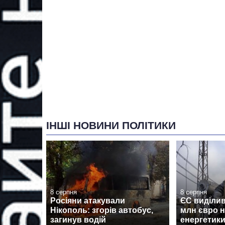
ІНШІ НОВИНИ ПОЛІТИКИ
8 серпня
8 серпня
Росіяни атакували
ЄС виділив
Нікополь: згорів автобус,
млн євро н
загинув водій
енергетики