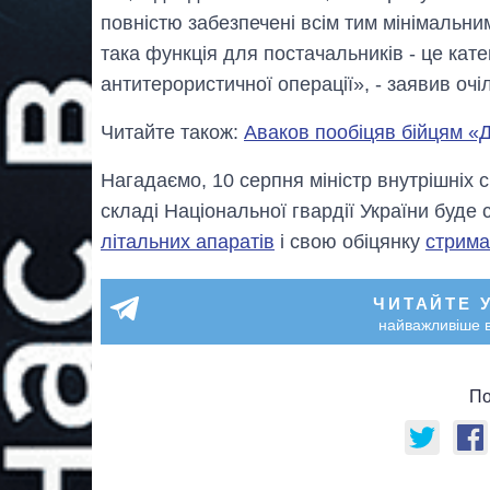
повністю забезпечені всім тим мінімальни
така функція для постачальників - це кате
антитерористичної операції», - заявив оч
Читайте також:
Аваков пообіцяв бійцям «Д
Нагадаємо, 10 серпня міністр внутрішніх 
складі Національної гвардії України буде
літальних апаратів
і свою обіцянку
стрим
ЧИТАЙТЕ 
найважливіше в
По