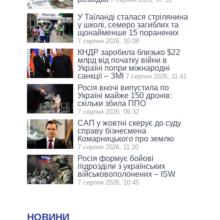
У Таїланді сталася стрілянина
у школі, семеро загиблих та
щонайменше 15 поранених
7 серпня 2026, 10:08
КНДР заробила близько $22
млрд від початку війни в
Україні попри міжнародні
санкції – ЗМІ
7 серпня 2026, 11:41
Росія вночі випустила по
Україні майже 150 дронів:
скільки збила ППО
7 серпня 2026, 09:32
САП у жовтні скерує до суду
справу бізнесмена
Комарницького про землю
7 серпня 2026, 11:20
Росія формує бойові
підрозділи з українських
військовополонених – ISW
7 серпня 2026, 10:45
НОВИНИ