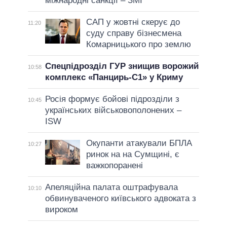
міжнародні санкції – ЗМІ
САП у жовтні скерує до
11:20
суду справу бізнесмена
Комарницького про землю
Спецпідрозділ ГУР знищив ворожий
10:58
комплекс «Панцирь-С1» у Криму
Росія формує бойові підрозділи з
10:45
українських військовополонених –
ISW
Окупанти атакували БПЛА
10:27
ринок на на Сумщині, є
важкопоранені
Апеляційна палата оштрафувала
10:10
обвинуваченого київського адвоката з
вироком