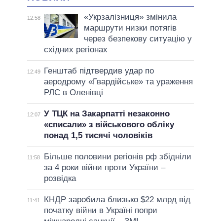
«Укрзалізниця» змінила
12:58
маршрути низки потягів
через безпекову ситуацію у
східних регіонах
Генштаб підтвердив удар по
12:49
аеродрому «Гвардійське» та ураження
РЛС в Оленівці
У ТЦК на Закарпатті незаконно
12:07
«списали» з військового обліку
понад 1,5 тисячі чоловіків
Більше половини регіонів рф збідніли
11:58
за 4 роки війни проти України –
розвідка
КНДР заробила близько $22 млрд від
11:41
початку війни в Україні попри