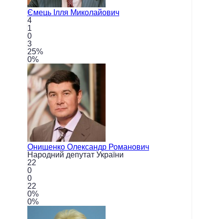
Ємець
Ілля Миколайович
4
1
0
3
25
%
0
%
Онищенко
Олександр Романович
Народний депутат України
22
0
0
22
0
%
0
%