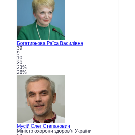
Богатирьова
Раїса Василівна
39
9
10
20
23
%
26
%
Мусій
Олег Степанович
Міністр охорони здоров'я України