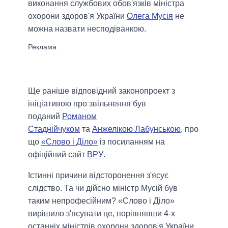
виконання службових обов'язків міністра
охорони здоров'я України
Олега Мусія
не
можна назвати несподіванкою.
Ще раніше відповідний законопроект з
ініціативою про звільнення був
поданий
Романом
Стаднійчуком
та
Анжелікою Лабунською
, про
що
«Слово і Діло»
із посиланням на
офіційний сайт
ВРУ
.
Істинні причини відсторонення з'ясує
слідство. Та чи дійсно міністр Мусій був
таким непрофесійним? «Слово і Діло»
вирішило з'ясувати це, порівнявши 4-х
останніх міністрів охорони здоров'я України