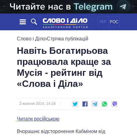
УКР
РОС
НОВИНИ
Слово і Діло
›
Стрічка публікацій
Навіть Богатирьова
ОБIЦЯНКИ
СТРІЧКА
ПОЛІТИКА
працювала краще за
ПОДІЇ
ЕКОНОМІКА
ПОЛIТИКИ
Мусія - рейтинг від
СТАТТІ
СУСПІЛЬСТВО
ІНФОГРАФІКА
ДУМКИ
СВІТ
УСІ ПОЛІТИКИ
«Слова і Діла»
ОГЛЯДИ
ПРЕЗИДЕНТ І ОФІС
ВІДЕО
ДАЙДЖЕСТИ
ВЕРХОВНА РАДА
2 жовтня 2014, 14:16
ПІДТРИМАТИ
КАБІНЕТ МІНІСТРІВ
ГОЛОВИ ОБЛАДМІНІСТРАЦІЙ
Читати російською
ПОРІВНЯННЯ ПОЛІТИКІВ
МЕРИ МІСТ
Вчорашнє відсторонення Кабміном
від
ВСІ ПЕРСОНИ