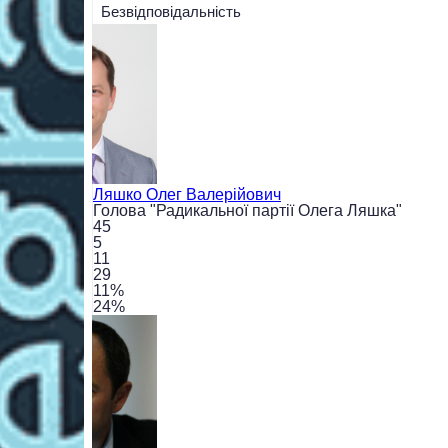
Безвідповідальність
Ляшко
Олег Валерійович
Голова "Радикальної партії Олега Ляшка"
45
5
11
29
11
%
24
%