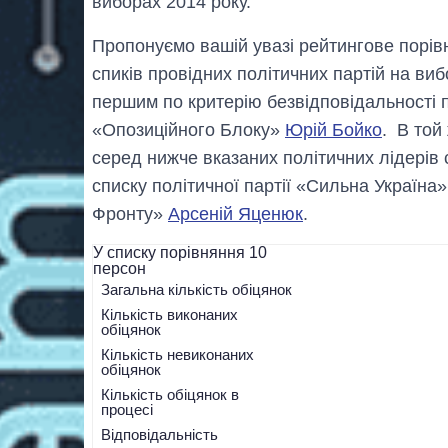
виборах 2014 року.
Пропонуємо вашій увазі рейтингове порі
спиків провідних політичних партій на виб
першим по критерію безвідповідальності п
«Опозиційного Блоку»
Юрій Бойко
. В той
серед нижче вказаних політичних лідерів 
списку політичної партії «Сильна Україна
Фронту»
Арсеній Яценюк
.
У списку порівняння
10
персон
Загальна кількість обіцянок
Кількість виконаних
обіцянок
Кількість невиконаних
обіцянок
Кількість обіцянок в
процесі
Відповідальність