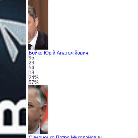
Бойко
Юрій Анатолійович
95
23
54
18
24
%
57
%
Симоненко
Петро Миколайович