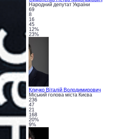
Народний депутат України
69
8
16
45
12
%
23
%
Кличко
Віталій Володимирович
Міський голова міста Києва
236
47
21
168
20
%
9
%