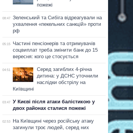
пожежі
Зеленський та Сибіга відреагували на
08:47
ухвалення «пекельних санкцій» проти
рф
Частині пенсіонерів та отримувачів
05:15
соцвиплат треба змінити банк до 15
вересня: кого це стосується
Серед загиблих 4-річна
04:51
дитина: у ДСНС уточнили
наслідки обстрілу на
Київщині
У Києві після атаки балістикою у
03:47
двох районах сталися пожежі
На Київщині через російську атаку
02:53
загинули троє людей, серед них