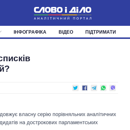
ІНФОГРАФІКА
ВІДЕО
ПІДТРИМАТИ
ІС
СТРІЧКА
ВЕРХОВНА РАДА
ПОДІЇ
СТАТТІ
КАБІНЕТ МІНІСТРІВ
ДУМКИ
ОГЛЯДИ
ГОЛОВИ ОБЛАДМІНІСТРА
ДАЙДЖЕСТИ
списків
ПОЛІТИКА
ДЕПУТАТИ
ЕКОНОМІКА
КОМІТЕТИ
СУСПІЛЬСТВО
ФРАКЦІЇ
ОКРУГИ
СВІТ
й?
довжує власну серію порівняльних аналітичних
дидатів на дострокових парламентських