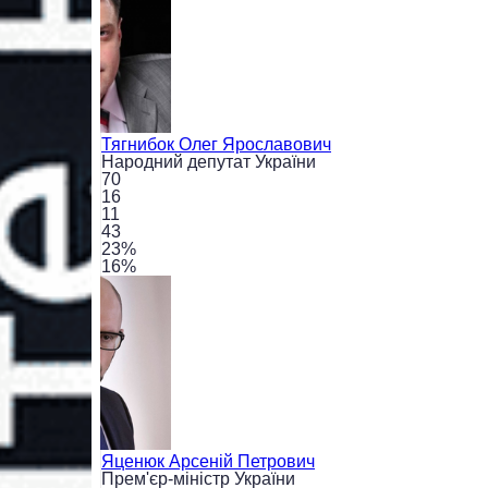
Тягнибок
Олег Ярославович
Народний депутат України
70
16
11
43
23
%
16
%
Яценюк
Арсеній Петрович
Прем'єр-міністр України