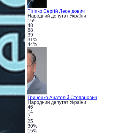
Тігіпко
Сергій Леонідович
Народний депутат України
155
48
68
39
31
%
44
%
Гриценко
Анатолій Степанович
Народний депутат України
46
14
7
25
30
%
15
%