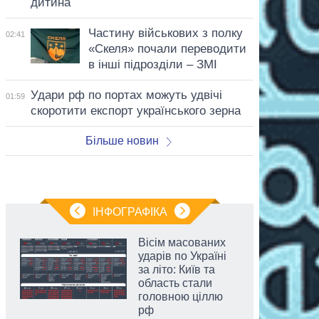
дитина
Частину військових з полку
02:41
«Скеля» почали переводити
в інші підрозділи – ЗМІ
Удари рф по портах можуть удвічі
01:59
скоротити експорт українського зерна
Більше новин
ІНФОГРАФІКА
Вісім масованих
ударів по Україні
за літо: Київ та
область стали
головною ціллю
рф