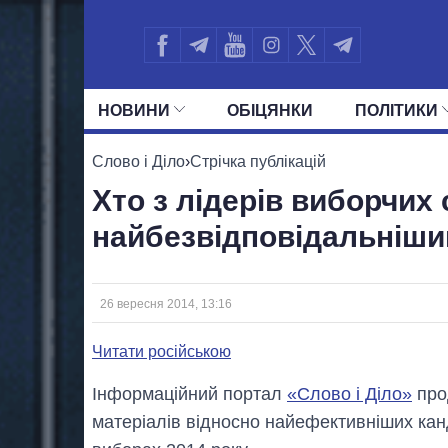
НОВИНИ
ОБIЦЯНКИ
ПОЛIТИКИ
УСІ ПОЛІТИКИ
ПРЕЗИДЕНТ І ОФ
Слово і Діло
›
Стрічка публікацій
Хто з лідерів виборчих 
найбезвідповідальніши
26 вересня 2014, 13:16
Читати російською
Інформаційний портал
«Слово і Діло»
про
матеріалів відносно найефективніших кан