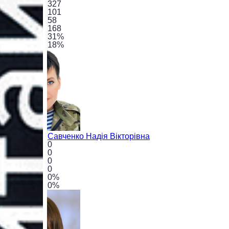
327
101
58
168
31
%
18
%
Савченко
Надія Вікторівна
0
0
0
0
0
%
0
%