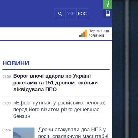
УКР
РОС
Порівняння
політиків
ЦІЙ
МЕРИ МІСТ
ВСІ ПЕРСОНИ
НОВИНИ
Ворог вночі вдарив по Україні
09:59
ракетами та 151 дроном: скільки
ліквідувала ППО
«Ефект путіна»: у російських регіонах
09:33
перед його візитом різко дешевшає
бензин
Дрони атакували два НПЗ у
09:24
росії, спалахнули масштабні