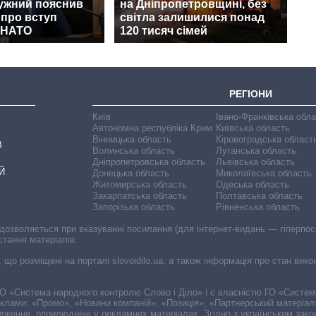
лужний пояснив
на Дніпропетровщині, без
 про вступ
світла залишилися понад
о НАТО
120 тисяч сімей
РЕГІОНИ
Київ
Івано-Франківська обл
Автономна республіка Крим
Київська область
Вінницька область
Кіровоградська област
В
Волинська область
Луганська область
Дніпропетровська область
Львівська область
Й
Донецька область
Миколаївська область
Житомирська область
Одеська область
Закарпатська область
Полтавська область
Запорізька область
Рівненська область
 дозволяється при вказуванні посилання (для інтернет-видань — гіперпоси
стання матеріалів.
, що розміщені на порталі slovoidilo.ua, а також інформація про стан вик
і ГО «Система народного контролю Слово і Діло» і є власністю ГО «Систе
еклами: «Промо», «Новини компаній», «Позиція», «Партнерський матеріал
судження, оприлюднені у рекламних матеріалах. Згідно з українським зак