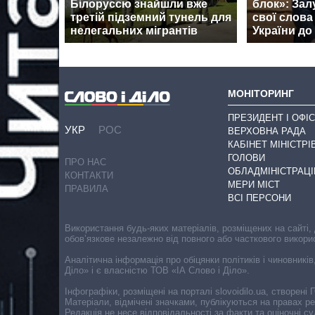
Білоруссю знайшли вже
блок»: За
третій підземний тунель для
свої слова
нелегальних мігрантів
України д
МОНІТОРИНГ
ПРЕЗИДЕНТ І ОФІС
УКР
РОС
ВЕРХОВНА РАДА
КАБІНЕТ МІНІСТРІ
ГОЛОВИ
ПРО НАС
ОБЛАДМІНІСТРАЦІ
КОНТАКТИ
МЕРИ МІСТ
ПРАВИЛА
ВСІ ПЕРСОНИ
Використання будь-яких матеріалів, розміщених на сайті,
обов’язкове незалежно від повного або часткового викори
Аналітична інформація про обіцянки політиків і чиновників
Діло» і є власністю ТОВ «ІА Слово і Діло».
Інфографіки, розміщені на порталі slovoidilo.ua, створен
Матеріали, відмічені значками, публікуються на правах р
Редакція не несе відповідальності за факти та оціночні 