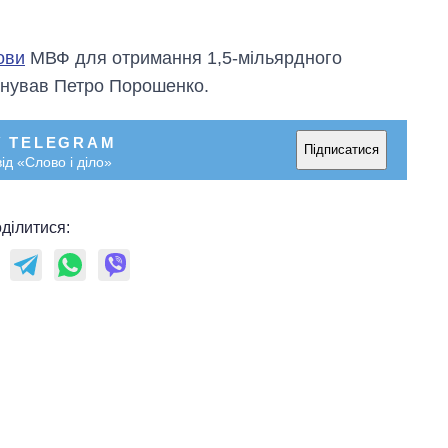
ови
МВФ для отримання 1,5-мільярдного
онував Петро Порошенко.
У TELEGRAM
Підписатися
ід «Слово і діло»
ділитися:
Як зменшилася
кількість
медзакладів в
Україні за роки
вторгнення