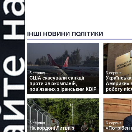
ІНШІ НОВИНИ ПОЛІТИКИ
5 серпня
6 серпня
США скасували санкції
Українська
проти авіакомпаній,
Америки» 
пов'язаних з іранським КВІР
роботу піс
6 серпня
6 серпня
На кордоні Литви з
«Потрібен