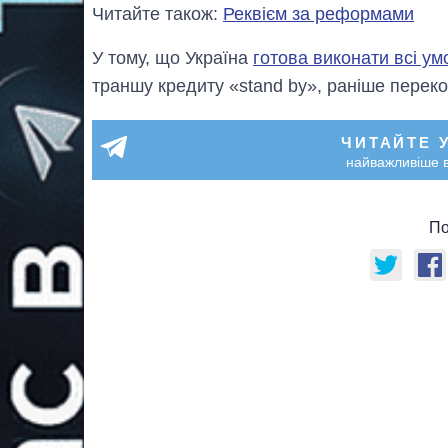
Читайте також:
Реквієм за реформами
У тому, що Україна
готова виконати всі ум
траншу кредиту «stand by», раніше перек
ЧИТАЙТЕ 
найважливіше в
По