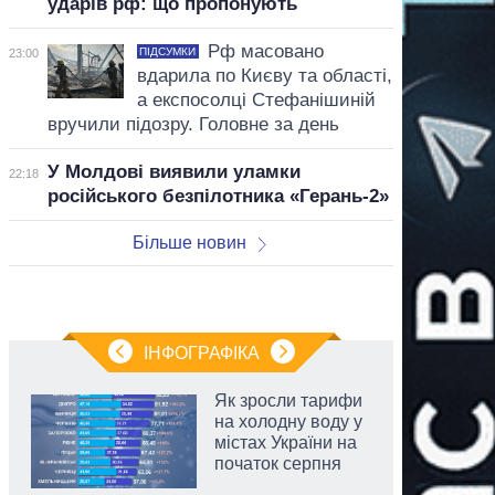
ударів рф: що пропонують
Рф масовано
ПІДСУМКИ
23:00
вдарила по Києву та області,
а експосолці Стефанішиній
вручили підозру. Головне за день
У Молдові виявили уламки
22:18
російського безпілотника «Герань-2»
Більше новин
ІНФОГРАФІКА
Як зросли тарифи
на холодну воду у
містах України на
початок серпня