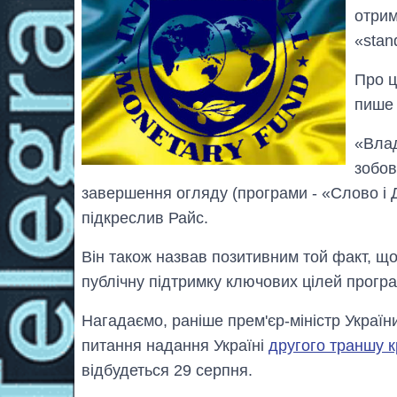
отрим
«stan
Про ц
пиш
«Вла
зобов
завершення огляду
(програми - «Слово і 
підкреслив Райс.
Він також назвав позитивним той факт, що
публічну підтримку ключових цілей програ
Нагадаємо, раніше прем'єр-міністр Украї
питання надання Україні
другого траншу 
відбудеться 29 серпня.