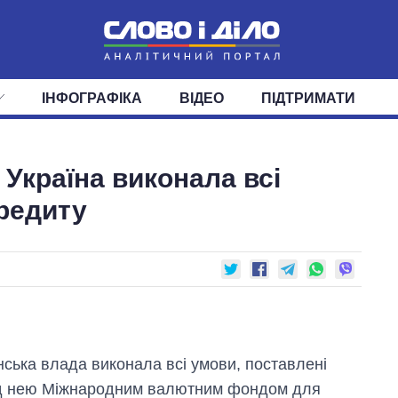
ІНФОГРАФІКА
ВІДЕО
ПІДТРИМАТИ
ІС
СТРІЧКА
ВЕРХОВНА РАДА
ПОДІЇ
СТАТТІ
КАБІНЕТ МІНІСТРІВ
ДУМКИ
ОГЛЯДИ
ГОЛОВИ ОБЛАДМІНІСТРА
ДАЙДЖЕСТИ
Україна виконала всі
ПОЛІТИКА
ДЕПУТАТИ
ЕКОНОМІКА
КОМІТЕТИ
СУСПІЛЬСТВО
ФРАКЦІЇ
ОКРУГИ
СВІТ
редиту
нська влада виконала всі умови, поставлені
д нею Міжнародним валютним фондом для