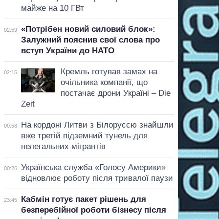
майже на 10 ГВт
«Потрібен новий силовий блок»:
02:59
Залужний пояснив свої слова про
вступ України до НАТО
Кремль готував замах на
02:15
очільника компанії, що
постачає дрони Україні – Die
Zeit
На кордоні Литви з Білоруссю знайшли
00:58
вже третій підземний тунель для
нелегальних мігрантів
Українська служба «Голосу Америки»
00:26
відновлює роботу після тривалої паузи
Кабмін готує пакет рішень для
23:45
безперебійної роботи бізнесу після