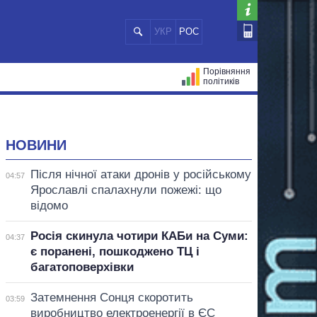
УКР
РОС
Порівняння
політиків
ЦІЙ
МЕРИ МІСТ
ВСІ ПЕРСОНИ
НОВИНИ
Після нічної атаки дронів у російському
04:57
Ярославлі спалахнули пожежі: що
відомо
Росія скинула чотири КАБи на Суми:
04:37
є поранені, пошкоджено ТЦ і
багатоповерхівки
Затемнення Сонця скоротить
03:59
виробництво електроенергії в ЄС