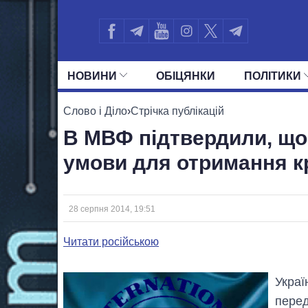
НОВИНИ
ОБIЦЯНКИ
ПОЛIТИКИ
УСІ ПОЛІТИКИ
ПРЕЗИДЕНТ І ОФ
Слово і Діло
›
Стрічка публікацій
В МВФ підтвердили, що 
умови для отримання к
28 серпня 2014, 19:51
Читати російською
Украї
пере