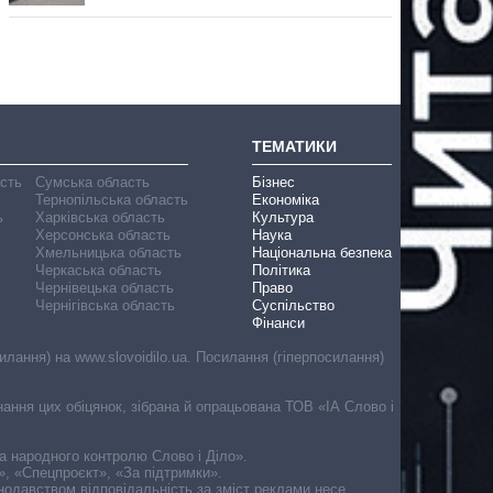
ТЕМАТИКИ
асть
Сумська область
Бізнес
Тернопільська область
Економіка
ь
Харківська область
Культура
Херсонська область
Наука
Хмельницька область
Національна безпека
Черкаська область
Політика
Чернівецька область
Право
Чернігівська область
Суспільство
Фінанси
лання) на www.slovoidilo.ua. Посилання (гіперпосилання)
онання цих обіцянок, зібрана й опрацьована ТОВ «ІА Слово і
ма народного контролю Слово і Діло».
», «Спецпроєкт», «За підтримки».
онодавством відповідальність за зміст реклами несе