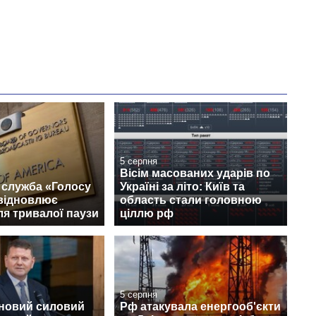
5 серпня
Вісім масованих ударів по
 служба «Голосу
Україні за літо: Київ та
відновлює
область стали головною
ля тривалої паузи
ціллю рф
5 серпня
 новий силовий
Рф атакувала енергооб'єкти