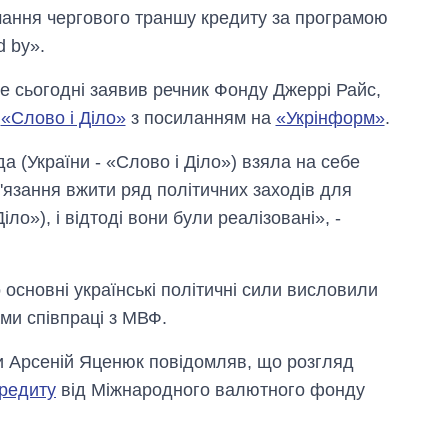
ання чергового траншу кредиту за програмою
d by».
е сьогодні заявив речник Фонду Джеррі Райс,
е
«Слово і Діло»
з посиланням на
«Укрінформ»
.
да
(України - «Слово і Діло»)
взяла на себе
'язання вжити ряд політичних заходів для
Діло»)
, і відтоді вони були реалізовані», -
 основні українські політичні сили висловили
ми співпраці з МВФ.
ни Арсеній Яценюк повідомляв, що розгляд
кредиту
від Міжнародного валютного фонду