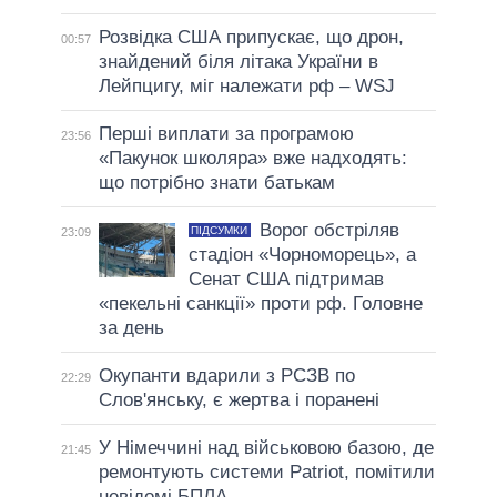
Розвідка США припускає, що дрон,
00:57
знайдений біля літака України в
Лейпцигу, міг належати рф – WSJ
Перші виплати за програмою
23:56
«Пакунок школяра» вже надходять:
що потрібно знати батькам
Ворог обстріляв
ПІДСУМКИ
23:09
стадіон «Чорноморець», а
Сенат США підтримав
«пекельні санкції» проти рф. Головне
за день
Окупанти вдарили з РСЗВ по
22:29
Слов'янську, є жертва і поранені
У Німеччині над військовою базою, де
21:45
ремонтують системи Patriot, помітили
невідомі БПЛА