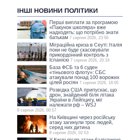
ІНШІ НОВИНИ ПОЛІТИКИ
Перші виплати за програмою
«Пакунок школяра» вже
надходять: що потрібно знати
батькам
7 серпня 2026, 23:56
Міграційна криза в Сеуті: Італія
поки не буде скасовувати
прикордонний контроль з
Іспанією
7 серпня 2026, 20:19
База ФСБ та 6 суден
«тіньового флоту»: СБС
атакували понад 100 ворожих
цілей росіян
7 серпня 2026, 18:05
Розвідка США припускає, що
дрон, знайдений біля літака
України в Лейпцигу, міг
належати рф – WSJ
8 серпня 2026, 00:57
На Київщині через російську
атаку загинули троє людей,
серед них дитина
8 серпня 2026, 02:53
У Києві після атаки балістикою