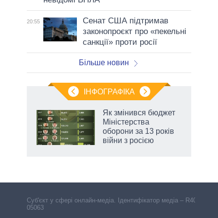
Сенат США підтримав
20:55
законопроєкт про «пекельні
санкції» проти росії
Більше новин
ІНФОГРАФІКА
 як
Як змінився бюджет
и за
Міністерства
оборони за 13 років
2027-
війни з росією
Cуб'єкт у сфері онлайн-медіа. Ідентифікатор медіа – R40-
05063