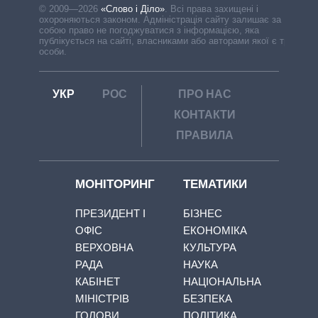
© 2009—2026
«Слово і Діло»
.
Всі права захищені і
охороняються законом. Адміністрація сайту залишає за
собою право не погоджуватися з інформацією, яка
публікується на сайті, власниками або авторами якої є треті
особи.
УКР
РОС
ПРО НАС
КОНТАКТИ
ПРАВИЛА
МОНІТОРИНГ
ТЕМАТИКИ
ПРЕЗИДЕНТ І
БІЗНЕС
ОФІС
ЕКОНОМІКА
ВЕРХОВНА
КУЛЬТУРА
РАДА
НАУКА
КАБІНЕТ
НАЦІОНАЛЬНА
МІНІСТРІВ
БЕЗПЕКА
ГОЛОВИ
ПОЛІТИКА