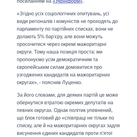
посиланням на
«Укрінформ»
.
«Згідно усіх соціологічних опитувань, усі
види регіоналів і комуністів не проходять до
парламенту по партійних списках, вони не
долають 5% бар'єру, але вони можуть
просочитися через окремі мажоритарні
округи. Тому наша позиція проста: ми
пропонуємо усім демократичним та
європейським силам домовитися про
узгоджених кандидатів на мажоритарних
округах», - пояснив Луценко.
За його словами, для деяких партій це може
обернутися втратою окремих депутатів на
певних округах. Однак політик упевнений,
що блок готовий до «співпраці не тільки по
списку, але й на мажоритарних округах задля
висунення єдиних кандидатів проти п'ятої