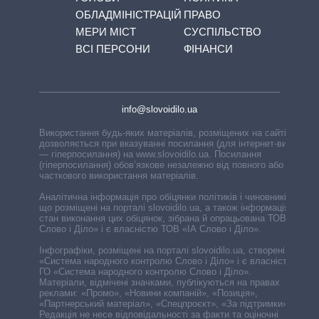
ОБЛАДМІНІСТРАЦІЙ
ПРАВО
МЕРИ МІСТ
СУСПІЛЬСТВО
ВСІ ПЕРСОНИ
ФІНАНСИ
info@slovoidilo.ua
Використання будь-яких матеріалів, розміщених на сайті,
дозволяється при вказуванні посилання (для інтернет-видань
— гіперпосилання) на www.slovoidilo.ua. Посилання
(гіперпосилання) обов’язкове незалежно від повного або
часткового використання матеріалів.
Аналітична інформація про обіцянки політиків і чиновників,
що розміщені на порталі slovoidilo.ua, а також інформація про
стан виконання цих обіцянок, зібрана й опрацьована ТОВ «ІА
Слово і Діло» і є власністю ТОВ «ІА Слово і Діло».
Інфографіки, розміщені на порталі slovoidilo.ua, створені ГО
«Система народного контролю Слово і Діло» і є власністю
ГО «Система народного контролю Слово і Діло».
Матеріали, відмічені значками, публікуються на правах
реклами: «Промо», «Новини компаній», «Позиція»,
«Партнерський матеріал», «Спецпроєкт», «За підтримки».
Редакція не несе відповідальності за факти та оціночні