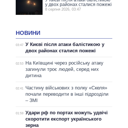
у двох районах сталися пожежі
8 серпня 2026, 03:47
НОВИНИ
У Києві після атаки балістикою у
03:47
двох районах сталися пожежі
На Київщині через російську атаку
02:53
загинули троє людей, серед них
дитина
Частину військових з полку «Скеля»
02:41
почали переводити в інші підрозділи
– ЗМІ
Удари рф по портах можуть удвічі
01:59
скоротити експорт українського
зерна