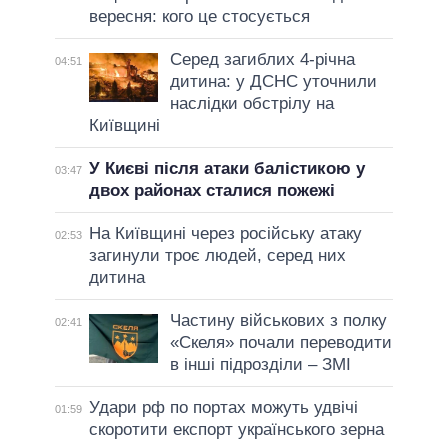
вересня: кого це стосується
Серед загиблих 4-річна
04:51
дитина: у ДСНС уточнили
наслідки обстрілу на
Київщині
У Києві після атаки балістикою у
03:47
двох районах сталися пожежі
На Київщині через російську атаку
02:53
загинули троє людей, серед них
дитина
Частину військових з полку
02:41
«Скеля» почали переводити
в інші підрозділи – ЗМІ
Удари рф по портах можуть удвічі
01:59
скоротити експорт українського зерна