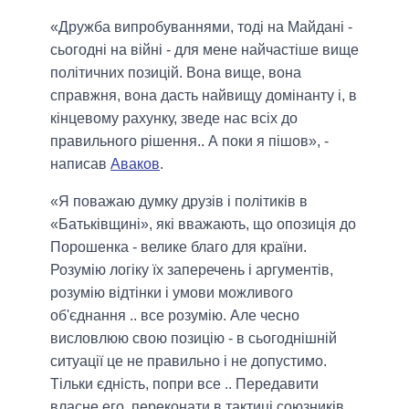
«Дружба випробуваннями, тоді на Майдані -
сьогодні на війні - для мене найчастіше вище
політичних позицій. Вона вище, вона
справжня, вона дасть найвищу домінанту і, в
кінцевому рахунку, зведе нас всіх до
правильного рішення.. А поки я пішов», -
написав
Аваков
.
«Я поважаю думку друзів і політиків в
«Батьківщині», які вважають, що опозиція до
Порошенка - велике благо для країни.
Розумію логіку їх заперечень і аргументів,
розумію відтінки і умови можливого
об'єднання .. все розумію. Але чесно
висловлюю свою позицію - в сьогоднішній
ситуації це не правильно і не допустимо.
Тільки єдність, попри все .. Передавити
власне его, переконати в тактиці союзників..