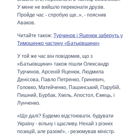
У мене не вийшло переконати друзів.
Пройде час - спробую ще..», - пояснив
Аваков.
Читайте також:
Турчинов і Яценюк заберуть у
Тимошенко частину «Батьківщини»
У той же час він повідомив, що з
«Батьківщини» також пішли Олександр
Турчинов, Арсеній Яценюк, Людмила
Денісова, Павло Петренко, Гриневич,
Головко, Матейченко, Пашинський, Парубій,
Пишний, Бурбак, Хміль, Апостол, Ємець, і
Лунченко.
«Що далі? Будемо відстоювати, будувати
Україну - вільну і щасливу. Нехай з різних
позицій, але разом!», - резюмував міністр.