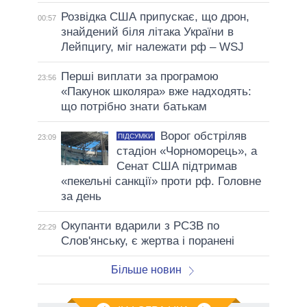
Розвідка США припускає, що дрон,
00:57
знайдений біля літака України в
Лейпцигу, міг належати рф – WSJ
Перші виплати за програмою
23:56
«Пакунок школяра» вже надходять:
що потрібно знати батькам
Ворог обстріляв
ПІДСУМКИ
23:09
стадіон «Чорноморець», а
Сенат США підтримав
«пекельні санкції» проти рф. Головне
за день
Окупанти вдарили з РСЗВ по
22:29
Слов'янську, є жертва і поранені
Більше новин