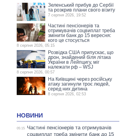
Зеленський прибув до Сербії
та розкрив плани свого візиту
7 серпня 2026, 19:52
Частині пенсіонерів та
отримувачів соцвиплат треба
змінити банк до 15 вересня:
кого це стосується
8 серпня 2026, 05:15
Розвідка США припускає, що
дрон, знайдений біля літака
України в Лейпцигу, міг
належати рф – WSJ
8 серпня 2026, 00:57
На Київщині через російську
атаку загинули троє людей,
серед них дитина
8 серпня 2026, 02:53
НОВИНИ
Частині пенсіонерів та отримувачів
05:15
соцвиплат треба змінити банк до 15