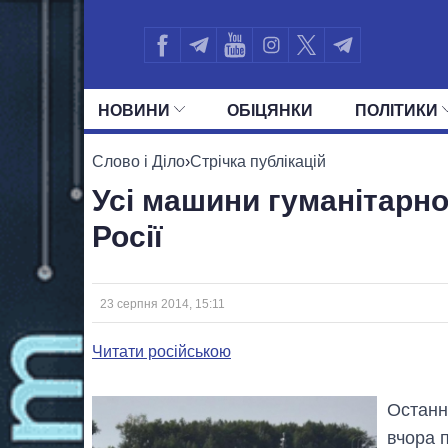
НОВИНИ
ОБIЦЯНКИ
ПОЛIТИКИ
УСІ ПОЛІТИКИ
ПРЕЗИДЕНТ І ОФ
Слово і Діло
›
Стрічка публікацій
Усі машини гуманітарн
Росії
23 серпня 2014, 15:11
Читати російською
Останн
вчора 