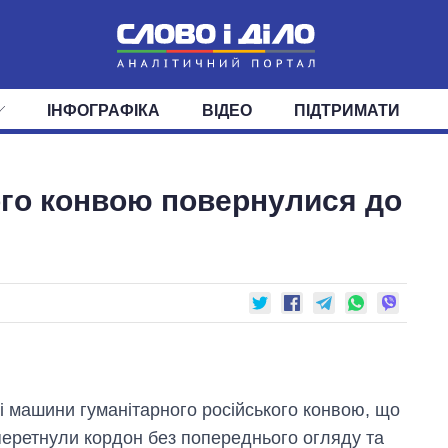
ІНФОГРАФІКА
ВІДЕО
ПІДТРИМАТИ
ІС
СТРІЧКА
ВЕРХОВНА РАДА
ПОДІЇ
СТАТТІ
КАБІНЕТ МІНІСТРІВ
ДУМКИ
ОГЛЯДИ
ГОЛОВИ ОБЛАДМІНІСТРА
ДАЙДЖЕСТИ
ого конвою повернулися до
ПОЛІТИКА
ДЕПУТАТИ
ЕКОНОМІКА
КОМІТЕТИ
СУСПІЛЬСТВО
ФРАКЦІЇ
ОКРУГИ
СВІТ
і машини гуманітарного російського конвою, що
перетнули кордон без попереднього огляду та