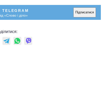
У TELEGRAM
Підписатися
ід «Слово і діло»
ділитися:
Дефіцит пам’яті:
як зріс попит на
чипи за останні
роки і що
прогнозують на
2027-й