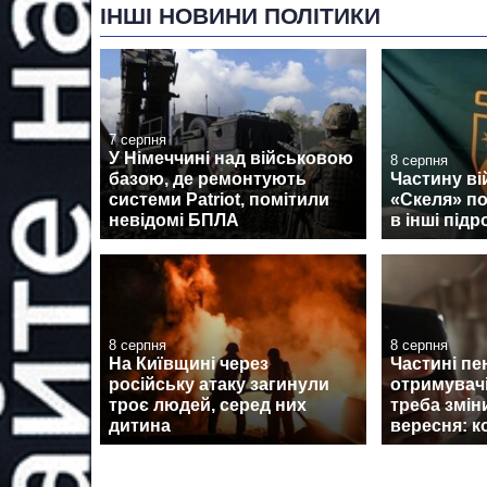
ІНШІ НОВИНИ ПОЛІТИКИ
7 серпня
У Німеччині над військовою
8 серпня
базою, де ремонтують
Частину ві
системи Patriot, помітили
«Скеля» п
невідомі БПЛА
в інші підр
8 серпня
8 серпня
На Київщині через
Частині пе
російську атаку загинули
отримувач
троє людей, серед них
треба змін
дитина
вересня: к