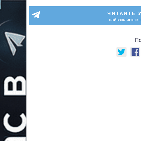
ЧИТАЙТЕ 
найважливіше в
По