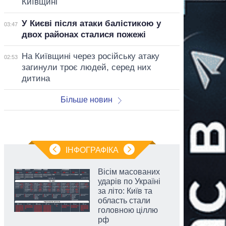
Київщині
У Києві після атаки балістикою у
03:47
двох районах сталися пожежі
На Київщині через російську атаку
02:53
загинули троє людей, серед них
дитина
Більше новин
ІНФОГРАФІКА
Вісім масованих
ударів по Україні
за літо: Київ та
область стали
головною ціллю
рф