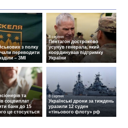
8 серпня
Пентагон достроково
йськових з полку
усунув генерала, який
очали переводити
координував підтримку
озділи – ЗМІ
України
нсіонерів та
8 серпня
ів соцвиплат
Українські дрони за тиждень
ити банк до 15
уразили 12 суден
ого це стосується
«тіньового флоту» рф