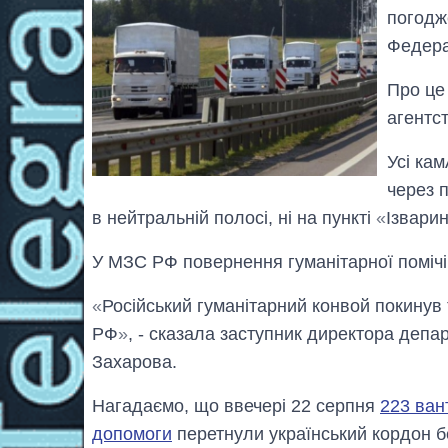
погодж
Федера
Про це
агентс
Усі ка
через 
в нейтральній полосі, ні на пункті
«
Ізвари
У МЗС РФ повернення гуманітарної помічі
«
Російський гуманітарний конвой покинув 
РФ
»
, - сказала заступник директора депа
Захарова.
Нагадаємо, що ввечері 22 серпня
223 ван
допомоги
перетнули український кордон б