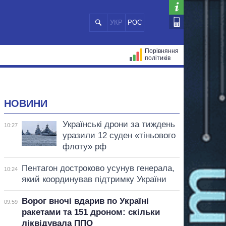
УКР
РОС
Порівняння
політиків
ЦІЙ
МЕРИ МІСТ
ВСІ ПЕРСОНИ
НОВИНИ
Українські дрони за тиждень
10:27
уразили 12 суден «тіньового
флоту» рф
Пентагон достроково усунув генерала,
10:24
який координував підтримку України
Ворог вночі вдарив по Україні
09:59
ракетами та 151 дроном: скільки
ліквідувала ППО