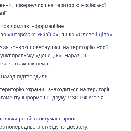
ення, повернулися на територію Російської
ції.
 повідомляє інформаційне
тво
«Інтерфакс-Україна»
, пише
«Слово і Діло»
.
мАЗи конвою повернулися на територію Росії
пункт пропуску
«
Донецьк
»
. Наразі, ні
не
»
вантажівок немає.
 назад підтвердили.
територію України і знаходиться на території
ртаменту інформації і друку МЗС РФ Марія
тажівки російської гуманітарної
ез попереднього огляду та дозволу.