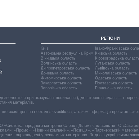
РЕГІОНИ
Київ
Івано-Франківська обл
Автономна республіка Крим
Київська область
Вінницька область
Кіровоградська област
В
Волинська область
Луганська область
Дніпропетровська область
Львівська область
Й
Донецька область
Миколаївська область
Житомирська область
Одеська область
Закарпатська область
Полтавська область
Запорізька область
Рівненська область
 дозволяється при вказуванні посилання (для інтернет-видань — гіперпоси
стання матеріалів.
, що розміщені на порталі slovoidilo.ua, а також інформація про стан вик
і ГО «Система народного контролю Слово і Діло» і є власністю ГО «Систе
еклами: «Промо», «Новини компаній», «Позиція», «Партнерський матеріал
судження, оприлюднені у рекламних матеріалах. Згідно з українським зак