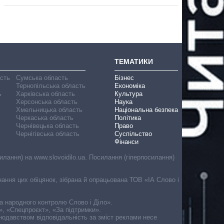
ТЕМАТИКИ
асть
Сумська область
Бізнес
Тернопільська область
Економіка
ь
Харківська область
Культура
Херсонська область
Наука
Хмельницька область
Національна безпека
Черкаська область
Політика
Чернівецька область
Право
Чернігівська область
Суспільство
Фінанси
лання) на www.slovoidilo.ua. Посилання (гіперпосилання)
онання цих обіцянок, зібрана й опрацьована ТОВ «ІА Слово і
ма народного контролю Слово і Діло».
», «Спецпроєкт», «За підтримки».
онодавством відповідальність за зміст реклами несе