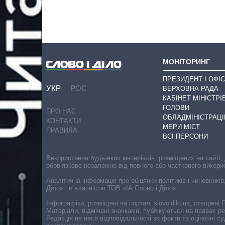
МОНІТОРИНГ
ПРЕЗИДЕНТ І ОФІС
УКР
РОС
ВЕРХОВНА РАДА
КАБІНЕТ МІНІСТРІ
ГОЛОВИ
ПРО НАС
ОБЛАДМІНІСТРАЦІ
КОНТАКТИ
МЕРИ МІСТ
ПРАВИЛА
ВСІ ПЕРСОНИ
Використання будь-яких матеріалів, розміщених на сайті,
обов’язкове незалежно від повного або часткового викори
Аналітична інформація про обіцянки політиків і чиновників
Діло» і є власністю ТОВ «ІА Слово і Діло».
Інфографіки, розміщені на порталі slovoidilo.ua, створен
Матеріали, відмічені значками, публікуються на правах р
Редакція не несе відповідальності за факти та оціночні 