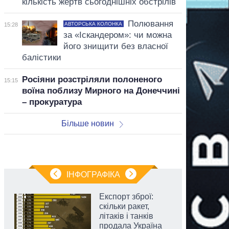
кількість жертв сьогоднішніх обстрілів
Полювання
АВТОРСЬКА КОЛОНКА
15:28
за «Іскандером»: чи можна
його знищити без власної
балістики
Росіяни розстріляли полоненого
15:15
воїна поблизу Мирного на Донеччині
– прокуратура
Більше новин
ІНФОГРАФІКА
Експорт зброї:
скільки ракет,
літаків і танків
продала Україна