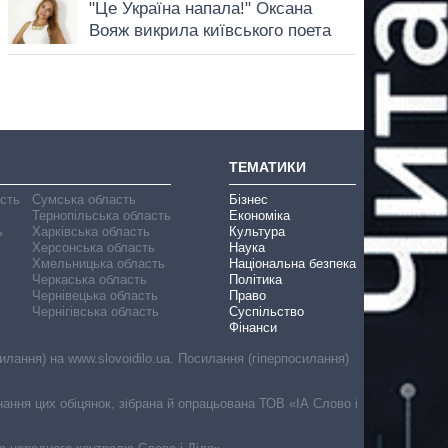
ТЕМАТИКИ
асть
Сумська область
Бізнес
Тернопільська область
Економіка
ь
Харківська область
Культура
Херсонська область
Наука
Хмельницька область
Національна безпека
Черкаська область
Політика
Чернівецька область
Право
Чернігівська область
Суспільство
Фінанси
лання) на www.slovoidilo.ua. Посилання (гіперпосилання)
онання цих обіцянок, зібрана й опрацьована ТОВ «ІА Слово і