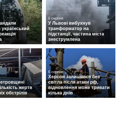
6 серпня
вандали
У Львові вибухнув
 український
транформатор на
реакція
підстанції, частина міста
а
знеструмлена
6 серпня
Херсон залишився без
петровщині
світла після атаки рф,
ількість жертв
відновлення може тривати
іх обстрілів
кілька днів