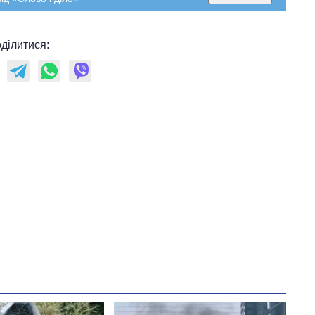
ділитися:
Як зросли тарифи
на холодну воду у
містах України на
початок серпня