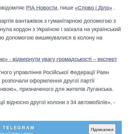
овідомляє
РІА Новости
, пише
«Слово і Діло»
.
артія вантажівок з гуманітарною допомогою з
нула кордон з Україною і заїхала на український
ною допомогою вишикувалися в колону на
ю» - відвернути увагу громадськості – експерт
ного управління Російської Федерації Раян
и розпочали оформлення другої партії
онвою», призначеного для жителів Луганська.
ії відносно другої колони з 34 автомобілів», -
У TELEGRAM
Підписатися
ід «Слово і діло»