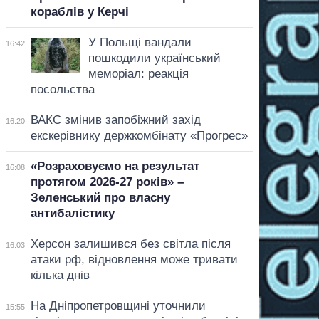
кораблів у Керчі
У Польщі вандали
16:42
пошкодили український
меморіал: реакція
посольства
ВАКС змінив запобіжний захід
16:20
екскерівнику держкомбінату «Прогрес»
«Розраховуємо на результат
16:08
протягом 2026-27 років» –
Зеленський про власну
антибалістику
Херсон залишився без світла після
16:03
атаки рф, відновлення може тривати
кілька днів
На Дніпропетровщині уточнили
15:55