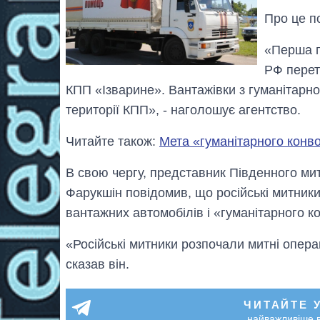
Про це п
«Перша п
РФ перет
КПП «Ізварине». Вантажівки з гуманітар
території КПП», - наголошує агентство.
Читайте також:
Мета «гуманітарного конво
В свою чергу, представник Південного мит
Фарукшін повідомив, що російські митник
вантажних автомобілів і «гуманітарного к
«Російські митники розпочали митні операц
сказав він.
ЧИТАЙТЕ 
найважливіше в