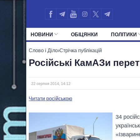
НОВИНИ
ОБIЦЯНКИ
ПОЛIТИКИ
УСІ ПОЛІТИКИ
ПРЕЗИДЕНТ І ОФ
Слово і Діло
›
Стрічка публікацій
Російські КамАЗи перет
22 серпня 2014, 14:12
Читати російською
34 росій
українськ
«Ізварин