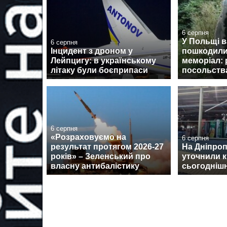
6 серпня
У Польщі 
6 серпня
Інцидент з дроном у
пошкодили
Лейпцигу: в українському
меморіал: 
літаку були боєприпаси
посольств
6 серпня
«Розраховуємо на
6 серпня
результат протягом 2026-27
На Дніпро
років» – Зеленський про
уточнили к
власну антибалістику
сьогоднішн