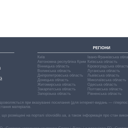
РЕГІОНИ
Київ
Івано-Франківська обл
Автономна республіка Крим
Київська область
Вінницька область
Кіровоградська област
В
Волинська область
Луганська область
Дніпропетровська область
Львівська область
Й
Донецька область
Миколаївська область
Житомирська область
Одеська область
Закарпатська область
Полтавська область
Запорізька область
Рівненська область
 дозволяється при вказуванні посилання (для інтернет-видань — гіперпоси
стання матеріалів.
, що розміщені на порталі slovoidilo.ua, а також інформація про стан вик