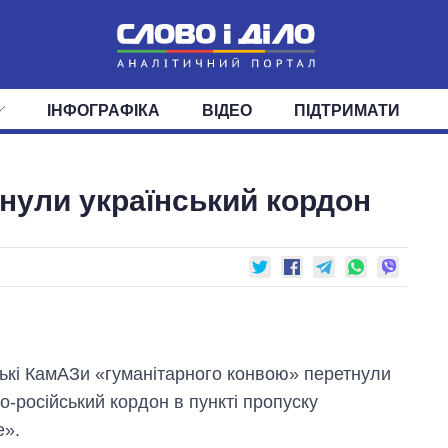
ІНФОГРАФІКА
ВІДЕО
ПІДТРИМАТИ
ІС
СТРІЧКА
ВЕРХОВНА РАДА
ПОДІЇ
СТАТТІ
КАБІНЕТ МІНІСТРІВ
ДУМКИ
ОГЛЯДИ
ГОЛОВИ ОБЛАДМІНІСТРА
ДАЙДЖЕСТИ
нули український кордон
ПОЛІТИКА
ДЕПУТАТИ
ЕКОНОМІКА
КОМІТЕТИ
СУСПІЛЬСТВО
ФРАКЦІЇ
ОКРУГИ
СВІТ
ські КамАЗи «гуманітарного конвою» перетнули
о-російський кордон в пункті пропуску
е».