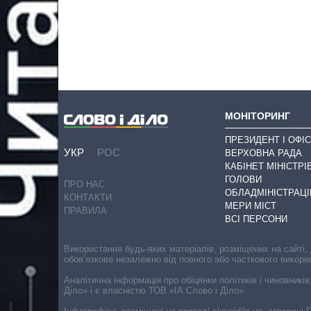
МОНІТОРИНГ
ПРЕЗИДЕНТ І ОФІС
УКР
РОС
ВЕРХОВНА РАДА
КАБІНЕТ МІНІСТРІ
ГОЛОВИ
ПРО НАС
ОБЛАДМІНІСТРАЦІ
КОНТАКТИ
МЕРИ МІСТ
ПРАВИЛА
ВСІ ПЕРСОНИ
Використання будь-яких матеріалів, розміщених на сайті,
обов’язкове незалежно від повного або часткового викори
Аналітична інформація про обіцянки політиків і чиновників
Діло» і є власністю ТОВ «ІА Слово і Діло».