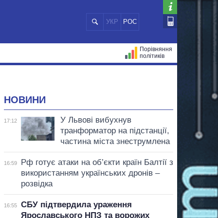
УКР
РОС
Порівняння
політиків
ЦІЙ
МЕРИ МІСТ
ВСІ ПЕРСОНИ
НОВИНИ
У Львові вибухнув
17:12
транформатор на підстанції,
частина міста знеструмлена
Рф готує атаки на об’єкти країн Балтії з
16:59
використанням українських дронів –
розвідка
СБУ підтвердила ураження
16:55
Ярославського НПЗ та ворожих