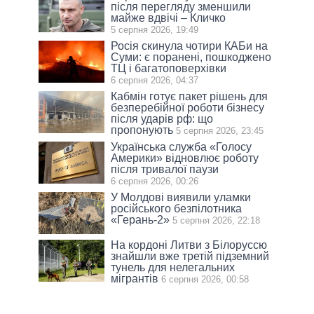
після перегляду зменшили
майже вдвічі – Кличко
5 серпня 2026, 19:49
Росія скинула чотири КАБи на
Суми: є поранені, пошкоджено
ТЦ і багатоповерхівки
6 серпня 2026, 04:37
Кабмін готує пакет рішень для
безперебійної роботи бізнесу
після ударів рф: що
пропонують
5 серпня 2026, 23:45
Українська служба «Голосу
Америки» відновлює роботу
після тривалої паузи
6 серпня 2026, 00:26
У Молдові виявили уламки
російського безпілотника
«Герань-2»
5 серпня 2026, 22:18
На кордоні Литви з Білоруссю
знайшли вже третій підземний
тунель для нелегальних
мігрантів
6 серпня 2026, 00:58