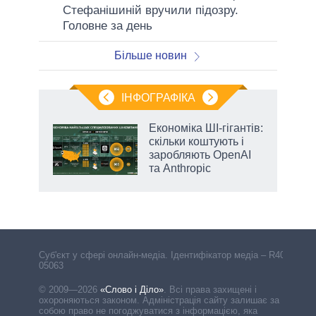
Стефанішиній вручили підозру.
Головне за день
Більше новин
ІНФОГРАФІКА
Економіка ШІ-гігантів:
раїні
скільки коштують і
ої
заробляють OpenAI
та Anthropic
Cуб'єкт у сфері онлайн-медіа. Ідентифікатор медіа – R40-
05063
© 2009—2026
«Слово і Діло»
.
Всі права захищені і
охороняються законом. Адміністрація сайту залишає за
собою право не погоджуватися з інформацією, яка