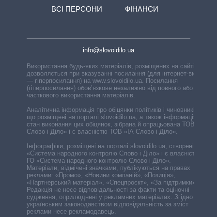
ВСІ ПЕРСОНИ
ФІНАНСИ
info@slovoidilo.ua
Використання будь-яких матеріалів, розміщених на сайті,
дозволяється при вказуванні посилання (для інтернет-видань
— гіперпосилання) на www.slovoidilo.ua. Посилання
(гіперпосилання) обов’язкове незалежно від повного або
часткового використання матеріалів.
Аналітична інформація про обіцянки політиків і чиновників,
що розміщені на порталі slovoidilo.ua, а також інформація про
стан виконання цих обіцянок, зібрана й опрацьована ТОВ «ІА
Слово і Діло» і є власністю ТОВ «ІА Слово і Діло».
Інфографіки, розміщені на порталі slovoidilo.ua, створені ГО
«Система народного контролю Слово і Діло» і є власністю
ГО «Система народного контролю Слово і Діло».
Матеріали, відмічені значками, публікуються на правах
реклами: «Промо», «Новини компаній», «Позиція»,
«Партнерський матеріал», «Спецпроєкт», «За підтримки».
Редакція не несе відповідальності за факти та оціночні
судження, оприлюднені у рекламних матеріалах. Згідно з
українським законодавством відповідальність за зміст
реклами несе рекламодавець.