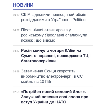
НОВИНИ
США відновили повноцінний обмін
09:12
розвідданими з Україною – Politico
Після нічної атаки дронів у
04:57
російському Ярославлі спалахнули
пожежі: що відомо
Росія скинула чотири КАБи на
04:37
Суми: є поранені, пошкоджено ТЦ і
багатоповерхівки
Затемнення Сонця скоротить
03:59
виробництво електроенергії в ЄС
майже на 10 ГВт
«Потрібен новий силовий блок»:
02:59
Залужний пояснив свої слова про
вступ України до НАТО