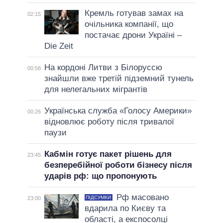
Кремль готував замах на
02:15
очільника компанії, що
постачає дрони Україні –
Die Zeit
На кордоні Литви з Білоруссю
00:58
знайшли вже третій підземний тунель
для нелегальних мігрантів
Українська служба «Голосу Америки»
00:26
відновлює роботу після тривалої
паузи
Кабмін готує пакет рішень для
23:45
безперебійної роботи бізнесу після
ударів рф: що пропонують
Рф масовано
ПІДСУМКИ
23:00
вдарила по Києву та
області, а експосолці