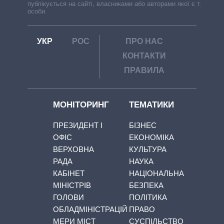
публікується на сайті, власниками або авторами якої є треті
особи.
УКР
РОС
ПРО НАС
КОНТАКТИ
ПРАВИЛА
МОНІТОРИНГ
ТЕМАТИКИ
ПРЕЗИДЕНТ І
БІЗНЕС
ОФІС
ЕКОНОМІКА
ВЕРХОВНА
КУЛЬТУРА
РАДА
НАУКА
КАБІНЕТ
НАЦІОНАЛЬНА
МІНІСТРІВ
БЕЗПЕКА
ГОЛОВИ
ПОЛІТИКА
ОБЛАДМІНІСТРАЦІЙ
ПРАВО
МЕРИ МІСТ
СУСПІЛЬСТВО