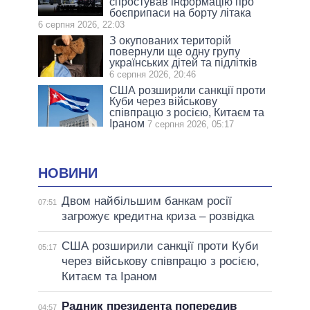
спростував інформацію про
боєприпаси на борту літака
6 серпня 2026, 22:03
З окупованих територій
повернули ще одну групу
українських дітей та підлітків
6 серпня 2026, 20:46
США розширили санкції проти
Куби через військову
співпрацю з росією, Китаєм та
Іраном
7 серпня 2026, 05:17
НОВИНИ
Двом найбільшим банкам росії
07:51
загрожує кредитна криза – розвідка
США розширили санкції проти Куби
05:17
через військову співпрацю з росією,
Китаєм та Іраном
Радник президента попередив
04:57