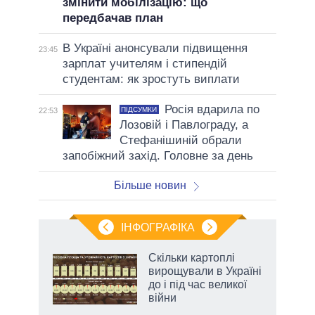
змінити мобілізацію: що
передбачав план
В Україні анонсували підвищення
23:45
зарплат учителям і стипендій
студентам: як зростуть виплати
Росія вдарила по
ПІДСУМКИ
22:53
Лозовій і Павлограду, а
Стефанішиній обрали
запобіжний захід. Головне за день
Більше новин
ІНФОГРАФІКА
Скільки картоплі
 за
вирощували в Україні
асть
до і під час великої
війни