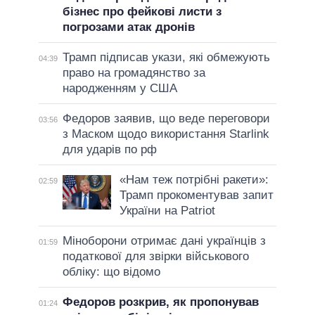
бізнес про фейкові листи з
погрозами атак дронів
Трамп підписав укази, які обмежують
04:39
право на громадянство за
народженням у США
Федоров заявив, що веде переговори
03:56
з Маском щодо використання Starlink
для ударів по рф
«Нам теж потрібні ракети»:
02:59
Трамп прокоментував запит
України на Patriot
Міноборони отримає дані українців з
01:59
податкової для звірки військового
обліку: що відомо
Федоров розкрив, як пропонував
01:24