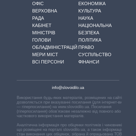
ОФІС
ЕКОНОМІКА
ВЕРХОВНА
КУЛЬТУРА
РАДА
НАУКА
КАБІНЕТ
НАЦІОНАЛЬНА
МІНІСТРІВ
БЕЗПЕКА
ГОЛОВИ
ПОЛІТИКА
ОБЛАДМІНІСТРАЦІЙ
ПРАВО
МЕРИ МІСТ
СУСПІЛЬСТВО
ВСІ ПЕРСОНИ
ФІНАНСИ
info@slovoidilo.ua
Використання будь-яких матеріалів, розміщених на сайті,
дозволяється при вказуванні посилання (для інтернет-видань
— гіперпосилання) на www.slovoidilo.ua. Посилання
(гіперпосилання) обов’язкове незалежно від повного або
часткового використання матеріалів.
Аналітична інформація про обіцянки політиків і чиновників,
що розміщені на порталі slovoidilo.ua, а також інформація про
стан виконання цих обіцянок, зібрана й опрацьована ТОВ «ІА