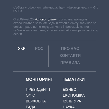
Cуб'єкт у сфері онлайн-медіа. Ідентифікатор медіа – R40-
05063
© 2009—2026
«Слово і Діло»
.
Всі права захищені і
охороняються законом. Адміністрація сайту залишає за
собою право не погоджуватися з інформацією, яка
публікується на сайті, власниками або авторами якої є треті
особи.
УКР
РОС
ПРО НАС
КОНТАКТИ
ПРАВИЛА
МОНІТОРИНГ
ТЕМАТИКИ
ПРЕЗИДЕНТ І
БІЗНЕС
ОФІС
ЕКОНОМІКА
ВЕРХОВНА
КУЛЬТУРА
РАДА
НАУКА