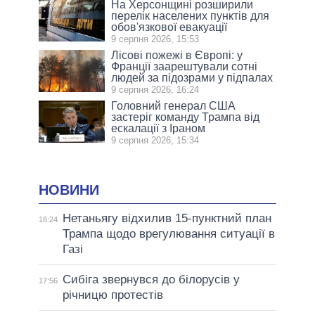
На Херсонщині розширили
перелік населених пунктів для
обов'язкової евакуації
9 серпня 2026, 15:53
Лісові пожежі в Європі: у
Франції заарештували сотні
людей за підозрами у підпалах
9 серпня 2026, 16:24
Головний генерал США
застеріг команду Трампа від
ескалації з Іраном
9 серпня 2026, 15:34
НОВИНИ
Нетаньягу відхилив 15-пунктний план
18:24
Трампа щодо врегулювання ситуації в
Газі
Сибіга звернувся до білорусів у
17:56
річницю протестів