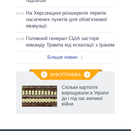
підпалах
На Херсонщині розширили перелік
15:53
населених пунктів для обов'язкової
евакуації
Головний генерал США застеріг
15:34
команду Трампа від ескалації з Іраном
Більше новин
ІНФОГРАФІКА
 5
Скільки картоплі
вго
вирощували в Україні
до і під час великої
війни