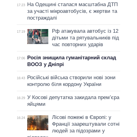
На Одещині сталася масштабна ДТП
17:23
за участі мікроавтобусів, є жертви та
постраждалі
Рф атакувала автобус із 12
17:19
дітьми та рятувальників під
час повторних ударів
Росія знищила гуманітарний склад
17:06
ВООЗ у Дніпрі
Російські війська створили нові зони
16:43
контролю біля кордону України
У Косові депутатка закидала прем’єра
16:29
яйцями
Лісові пожежі в Європі: у
16:24
Франції заарештували сотні
людей за підозрами у