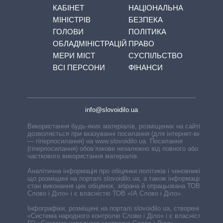
КАБІНЕТ
НАЦІОНАЛЬНА
МІНІСТРІВ
БЕЗПЕКА
ГОЛОВИ
ПОЛІТИКА
ОБЛАДМІНІСТРАЦІЙ
ПРАВО
МЕРИ МІСТ
СУСПІЛЬСТВО
ВСІ ПЕРСОНИ
ФІНАНСИ
info@slovoidilo.ua
Використання будь-яких матеріалів, розміщених на сайті,
дозволяється при вказуванні посилання (для інтернет-видань
— гіперпосилання) на www.slovoidilo.ua. Посилання
(гіперпосилання) обов’язкове незалежно від повного або
часткового використання матеріалів.
Аналітична інформація про обіцянки політиків і чиновників,
що розміщені на порталі slovoidilo.ua, а також інформація про
стан виконання цих обіцянок, зібрана й опрацьована ТОВ «ІА
Слово і Діло» і є власністю ТОВ «ІА Слово і Діло».
Інфографіки, розміщені на порталі slovoidilo.ua, створені ГО
«Система народного контролю Слово і Діло» і є власністю