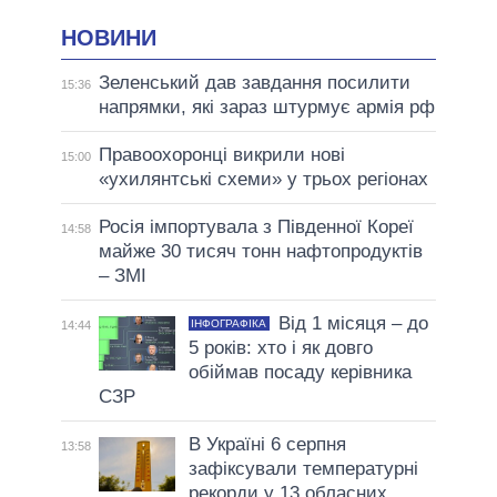
НОВИНИ
Зеленський дав завдання посилити
15:36
напрямки, які зараз штурмує армія рф
Правоохоронці викрили нові
15:00
«ухилянтські схеми» у трьох регіонах
Росія імпортувала з Південної Кореї
14:58
майже 30 тисяч тонн нафтопродуктів
– ЗМІ
Від 1 місяця – до
ІНФОГРАФІКА
14:44
5 років: хто і як довго
обіймав посаду керівника
СЗР
В Україні 6 серпня
13:58
зафіксували температурні
рекорди у 13 обласних