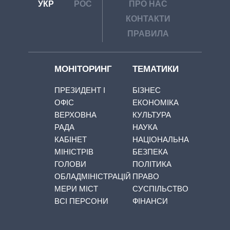
УКР
РОС
ПРО НАС
КОНТАКТИ
ПРАВИЛА
МОНІТОРИНГ
ТЕМАТИКИ
ПРЕЗИДЕНТ І
БІЗНЕС
ОФІС
ЕКОНОМІКА
ВЕРХОВНА
КУЛЬТУРА
РАДА
НАУКА
КАБІНЕТ
НАЦІОНАЛЬНА
МІНІСТРІВ
БЕЗПЕКА
ГОЛОВИ
ПОЛІТИКА
ОБЛАДМІНІСТРАЦІЙ
ПРАВО
МЕРИ МІСТ
СУСПІЛЬСТВО
ВСІ ПЕРСОНИ
ФІНАНСИ