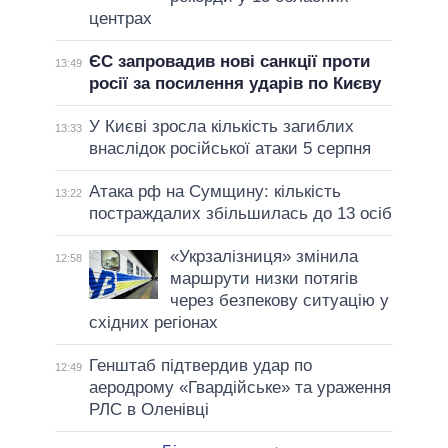
центрах
ЄС запровадив нові санкції проти
13:49
росії за посилення ударів по Києву
У Києві зросла кількість загиблих
13:33
внаслідок російської атаки 5 серпня
Атака рф на Сумщину: кількість
13:22
постраждалих збільшилась до 13 осіб
«Укрзалізниця» змінила
12:58
маршрути низки потягів
через безпекову ситуацію у
східних регіонах
Генштаб підтвердив удар по
12:49
аеродрому «Гвардійське» та ураження
РЛС в Оленівці