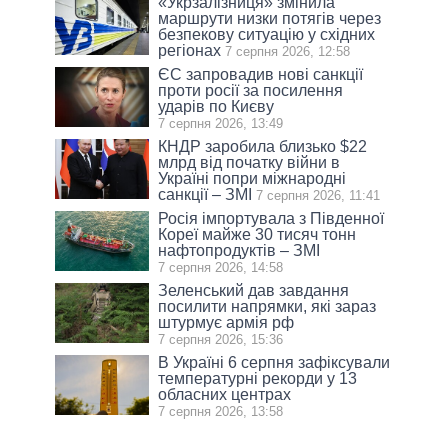
«Укрзалізниця» змінила
маршрути низки потягів через
безпекову ситуацію у східних
регіонах
7 серпня 2026, 12:58
ЄС запровадив нові санкції
проти росії за посилення
ударів по Києву
7 серпня 2026, 13:49
КНДР заробила близько $22
млрд від початку війни в
Україні попри міжнародні
санкції – ЗМІ
7 серпня 2026, 11:41
Росія імпортувала з Південної
Кореї майже 30 тисяч тонн
нафтопродуктів – ЗМІ
7 серпня 2026, 14:58
Зеленський дав завдання
посилити напрямки, які зараз
штурмує армія рф
7 серпня 2026, 15:36
В Україні 6 серпня зафіксували
температурні рекорди у 13
обласних центрах
7 серпня 2026, 13:58