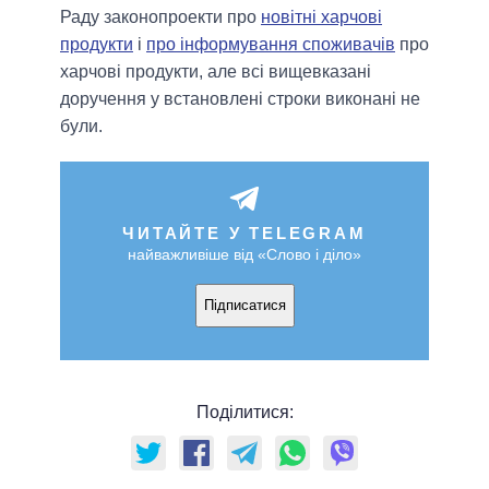
Раду законопроекти про
новітні харчові
продукти
і
про інформування споживачів
про
харчові продукти, але всі вищевказані
доручення у встановлені строки виконані не
були.
ЧИТАЙТЕ У TELEGRAM
найважливіше від «Слово і діло»
Підписатися
Поділитися: