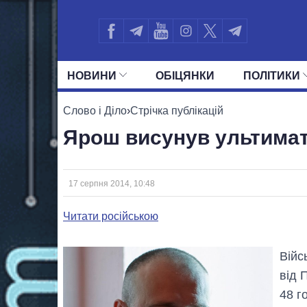
НОВИНИ
ОБIЦЯНКИ
ПОЛIТИКИ
УСІ ПОЛІТИКИ
ПРЕЗИДЕНТ І ОФ
Слово і Діло
›
Стрічка публікацій
Ярош висунув ультима
17 серпня 2014, 10:48
Читати російською
Війс
від 
48 г