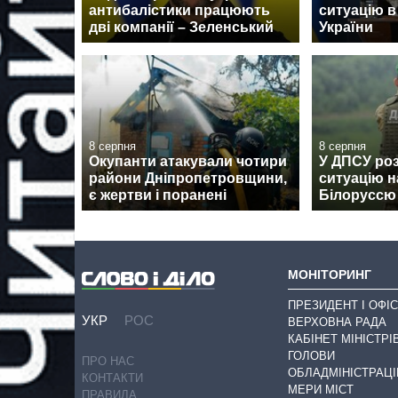
антибалістики працюють
ситуацію в
дві компанії – Зеленський
України
8 серпня
8 серпня
Окупанти атакували чотири
У ДПСУ ро
райони Дніпропетровщини,
ситуацію н
є жертви і поранені
Білоруссю
МОНІТОРИНГ
ПРЕЗИДЕНТ І ОФІС
УКР
РОС
ВЕРХОВНА РАДА
КАБІНЕТ МІНІСТРІ
ГОЛОВИ
ПРО НАС
ОБЛАДМІНІСТРАЦІ
КОНТАКТИ
МЕРИ МІСТ
ПРАВИЛА