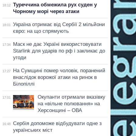
Туреччина обмежила рух суден у
18:12
Чорному морі через атаки
Україна отримає від Сербії 2 мільйони
18:01
євро: на що спрямують
Маск не дає Україні використовувати
17:34
Starlink для ударів по рф і закликає до
угоди
На Сумщині помер чоловік, поранений
17:27
внаслідок ворожої атаки на ринок в
Білопіллі
Окупанти отримали вказівку
17:01
на «вільне полювання» на
Херсонщині – ОВА
Сербія допоможе відбудувати одне з
16:48
українських міст