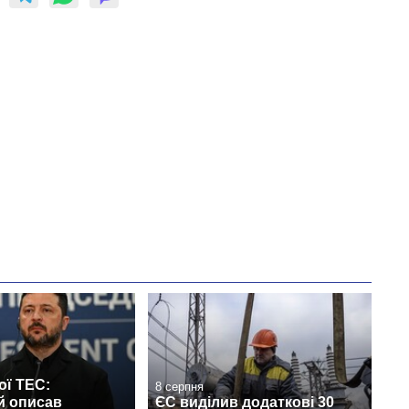
ої ТЕС:
8 серпня
й описав
ЄС виділив додаткові 30