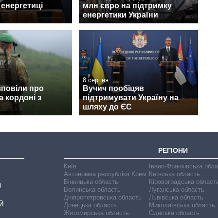
 енергетиці
млн євро на підтримку
енергетики України
8 серпня
зповіли про
Вучич пообіцяв
а кордоні з
підтримувати Україну на
шляху до ЄС
РЕГІОНИ
Київ
Івано-Франківська обл
Автономна республіка Крим
Київська область
Вінницька область
Кіровоградська област
В
Волинська область
Луганська область
Дніпропетровська область
Львівська область
Й
Донецька область
Миколаївська область
Житомирська область
Одеська область