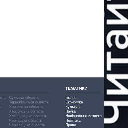
ТЕМАТИКИ
асть
Сумська область
Бізнес
Тернопільська область
Економіка
ь
Харківська область
Культура
Херсонська область
Наука
Хмельницька область
Національна безпека
Черкаська область
Політика
Чернівецька область
Право