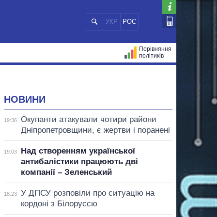
УКР
РОС
Порівняння
політиків
ЦІЙ
МЕРИ МІСТ
ВСІ ПЕРСОНИ
НОВИНИ
Окупанти атакували чотири райони
19:36
Дніпропетровщини, є жертви і поранені
Над створенням української
19:03
антибалістики працюють дві
компанії – Зеленський
У ДПСУ розповіли про ситуацію на
18:23
кордоні з Білоруссю