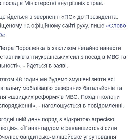
з посад в Міністерстві внутрішніх справ.
це йдеться в зверненні «ПС» до Президента,
іщеному на офіційному сайті руху, пише
«Слово
о»
.
Петра Порошенка із закликом негайно навести
ставників антиукраїнських сил з посад в МВС та
ності», - йдеться в заяві.
ягом 48 годин ми будемо змушені зняти всі
 загальну мобілізацію резервних батальйонів та
ння «швидких реформ» в МВС. Похідні колони
спорядженні», - наголошується в повідомленні.
годнішній день поряд з відкритою агресією
люція». «Її авангардом є реваншистські сили
Очолює бандитсько-міліцейське угруповання