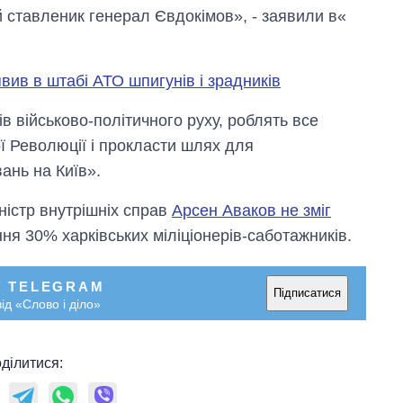
й ставленик генерал Євдокімов», - заявили в«
вив в штабі АТО шпигунів і зрадників
ів військово-політичного руху, роблять все
 Революції і прокласти шлях для
ань на Київ».
Дефіцит пам’яті:
ністр внутрішніх справ
Арсен Аваков не зміг
як зріс попит на
ння 30% харківських міліціонерів-саботажників.
чипи за останні
роки і що
прогнозують на
У TELEGRAM
2027-й
Підписатися
ід «Слово і діло»
ділитися: