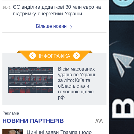
ЄС виділив додаткові 30 млн євро на
16:42
підтримку енергетики України
Більше новин
ІНФОГРАФІКА
Вісім масованих
ударів по Україні
за літо: Київ та
область стали
головною ціллю
рф