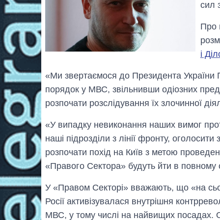
сил 
Про 
розм
і Діл
«Ми звертаємося до Президента України 
порядок у МВС, звільнивши одіозних пред
розпочати розслідування їх злочинної діяль
«У випадку невиконання наших вимог прот
наші підрозділи з лінії фронту, оголосити
розпочати похід на Київ з метою проведе
«Правого Сектора» будуть йти в повному 
У «Правом Секторі» вважають, що «на сьо
Росії активізувалася внутрішня контррево
МВС, у тому числі на найвищих посадах. 