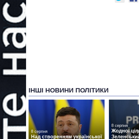
ІНШІ НОВИНИ ПОЛІТИКИ
8 серпня
Жодної ціл
8 серпня
Над створенням української
Зеленськи