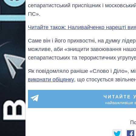
сепаратистський приспішник і московськи
ПС».
Читайте також: Наливайченко нарешті вия
Саме він і його прихвостні, на думку лідер
можливе, аби «знищити завоювання нашої
сепаратистських та терористичних угрупув
Як повідомляло раніше «Слово і Діло», мі
виконати обіцянку
, що стосується звільне
ЧИТАЙТЕ 
найважливіше в
По