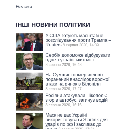
ІНШІ НОВИНИ ПОЛІТИКИ
У США готують масштабне
розслідування проти Трампа –
Reuters
8 серпня 2026, 14:39
Сербія допоможе відбудувати
одне з українських міст
8 серпня 2026, 16:48
На Сумщині помер чоловік,
поранений внаслідок ворожої
атаки на ринок в Білопіллі
8 серпня 2026, 17:27
Росіяни атакували Нікополь:
згорів автобус, загинув водій
8 серпня 2026, 16:16
Маск не дає Україні
використовувати Starlink для
ударів по рф і закликає до
угоди