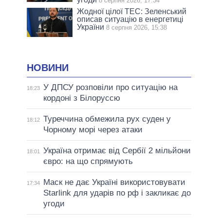
8 серпня 2026, 17:34
Жодної цілої ТЕС: Зеленський
описав ситуацію в енергетиці
України
8 серпня 2026, 15:38
НОВИНИ
У ДПСУ розповіли про ситуацію на
18:23
кордоні з Білоруссю
Туреччина обмежила рух суден у
18:12
Чорному морі через атаки
Україна отримає від Сербії 2 мільйони
18:01
євро: на що спрямують
Маск не дає Україні використовувати
17:34
Starlink для ударів по рф і закликає до
угоди