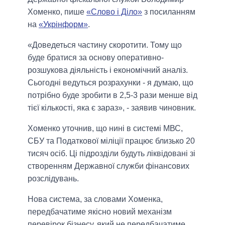
Хоменко, пише
«Слово і Діло»
з посиланням
на
«Укрінформ»
.
«Доведеться частину скоротити. Тому що
буде братися за основу оперативно-
розшукова діяльність і економічний аналіз.
Сьогодні ведуться розрахунки - я думаю, що
потрібно буде зробити в 2,5-3 рази менше від
тієї кількості, яка є зараз», - заявив чиновник.
Хоменко уточнив, що нині в системі МВС,
СБУ та Податкової міліції працює близько 20
тисяч осіб. Ці підрозділи будуть ліквідовані зі
створенням Державної служби фінансових
розслідувань.
Нова система, за словами Хоменка,
передбачатиме якісно новий механізм
перевірок бізнесу, який не передбачатиме