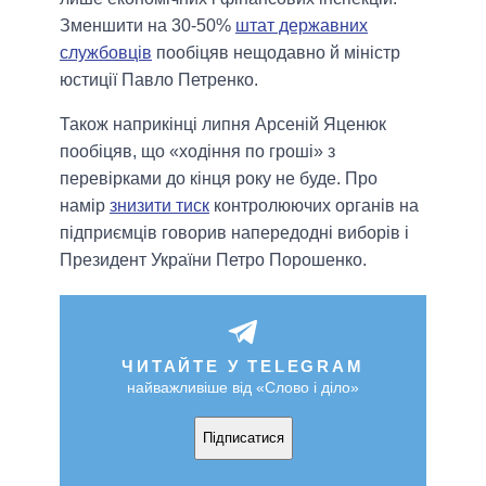
Зменшити на 30-50%
штат державних
службовців
пообіцяв нещодавно й міністр
юстиції Павло Петренко.
Також наприкінці липня Арсеній Яценюк
пообіцяв, що «ходіння по гроші» з
перевірками до кінця року не буде. Про
намір
знизити тиск
контролюючих органів на
підприємців говорив напередодні виборів і
Президент України Петро Порошенко.
ЧИТАЙТЕ У TELEGRAM
найважливіше від «Слово і діло»
Підписатися