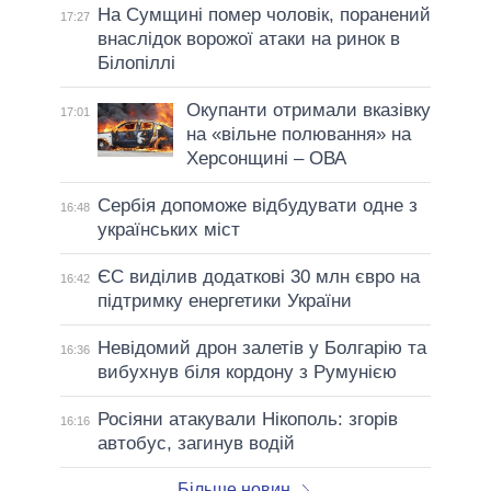
На Сумщині помер чоловік, поранений
17:27
внаслідок ворожої атаки на ринок в
Білопіллі
Окупанти отримали вказівку
17:01
на «вільне полювання» на
Херсонщині – ОВА
Сербія допоможе відбудувати одне з
16:48
українських міст
ЄС виділив додаткові 30 млн євро на
16:42
підтримку енергетики України
Невідомий дрон залетів у Болгарію та
16:36
вибухнув біля кордону з Румунією
Росіяни атакували Нікополь: згорів
16:16
автобус, загинув водій
Більше новин