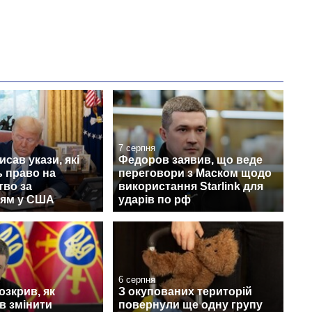
7 серпня
исав укази, які
Федоров заявив, що веде
 право на
переговори з Маском щодо
тво за
використання Starlink для
ям у США
ударів по рф
6 серпня
зкрив, як
З окупованих територій
в змінити
повернули ще одну групу