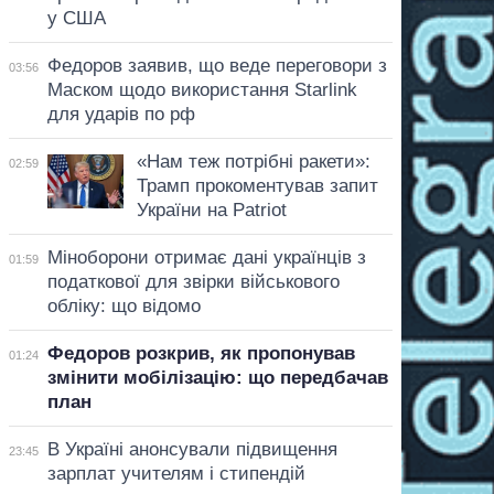
у США
Федоров заявив, що веде переговори з
03:56
Маском щодо використання Starlink
для ударів по рф
«Нам теж потрібні ракети»:
02:59
Трамп прокоментував запит
України на Patriot
Міноборони отримає дані українців з
01:59
податкової для звірки військового
обліку: що відомо
Федоров розкрив, як пропонував
01:24
змінити мобілізацію: що передбачав
план
В Україні анонсували підвищення
23:45
зарплат учителям і стипендій