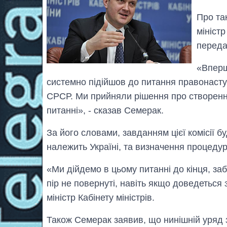
Про та
міністр
переда
«Вперш
системно підійшов до питання правонасту
СРСР. Ми прийняли рішення про створення 
питанні», - сказав Семерак.
За його словами, завданням цієї комісії 
належить Україні, та визначення процеду
«Ми дійдемо в цьому питанні до кінця, забе
пір не повернуті, навіть якщо доведеться 
міністр Кабінету міністрів.
Також Семерак заявив, що нинішній уряд 