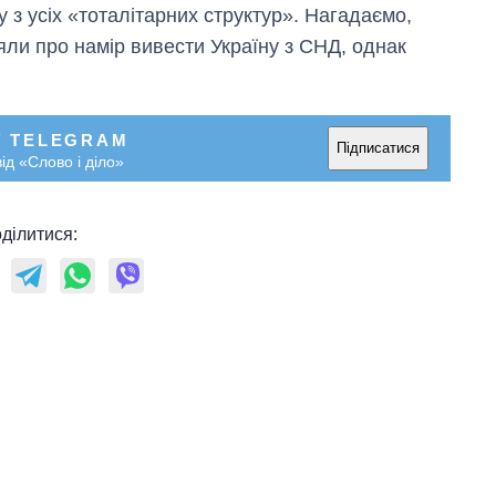
 з усіх «тоталітарних структур».
Нагадаємо,
яли про намір вивести Україну з СНД, однак
У TELEGRAM
Підписатися
ід «Слово і діло»
ділитися:
Скільки картоплі
вирощували в
Україні до і під час
великої війни