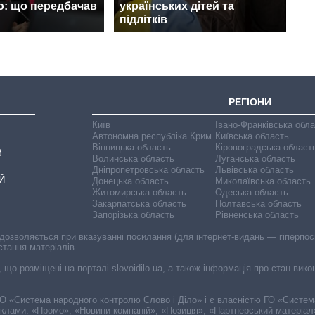
ю: що передбачав
українських дітей та
підлітків
РЕГІОНИ
Київ
Івано-Франківська обл
Автономна республіка Крим
Київська область
Вінницька область
Кіровоградська област
В
Волинська область
Луганська область
Дніпропетровська область
Львівська область
Й
Донецька область
Миколаївська область
Житомирська область
Одеська область
Закарпатська область
Полтавська область
Запорізька область
Рівненська область
 дозволяється при вказуванні посилання (для інтернет-видань — гіперпоси
стання матеріалів.
, що розміщені на порталі slovoidilo.ua, а також інформація про стан вик
і ГО «Система народного контролю Слово і Діло» і є власністю ГО «Систе
еклами: «Промо», «Новини компаній», «Позиція», «Партнерський матеріал