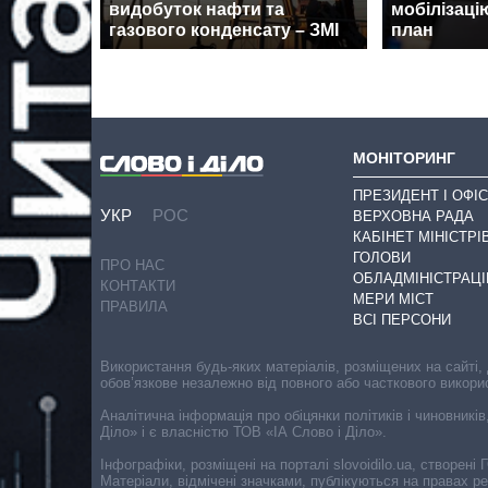
видобуток нафти та
мобілізаці
газового конденсату – ЗМІ
план
МОНІТОРИНГ
ПРЕЗИДЕНТ І ОФІС
УКР
РОС
ВЕРХОВНА РАДА
КАБІНЕТ МІНІСТРІ
ГОЛОВИ
ПРО НАС
ОБЛАДМІНІСТРАЦІ
КОНТАКТИ
МЕРИ МІСТ
ПРАВИЛА
ВСІ ПЕРСОНИ
Використання будь-яких матеріалів, розміщених на сайті,
обов’язкове незалежно від повного або часткового викори
Аналітична інформація про обіцянки політиків і чиновників
Діло» і є власністю ТОВ «ІА Слово і Діло».
Інфографіки, розміщені на порталі slovoidilo.ua, створен
Матеріали, відмічені значками, публікуються на правах р