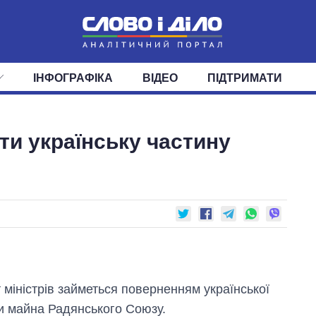
ІНФОГРАФІКА
ВІДЕО
ПІДТРИМАТИ
ІС
СТРІЧКА
ВЕРХОВНА РАДА
ПОДІЇ
СТАТТІ
КАБІНЕТ МІНІСТРІВ
ДУМКИ
ОГЛЯДИ
ГОЛОВИ ОБЛАДМІНІСТРА
ДАЙДЖЕСТИ
ти українську частину
ПОЛІТИКА
ДЕПУТАТИ
ЕКОНОМІКА
КОМІТЕТИ
СУСПІЛЬСТВО
ФРАКЦІЇ
ОКРУГИ
СВІТ
т міністрів займеться поверненням української
и майна Радянського Союзу.