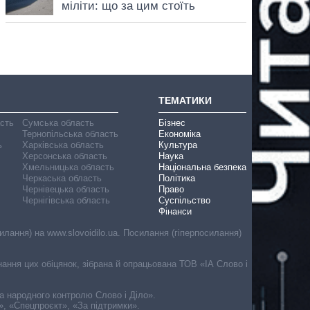
ТЕМАТИКИ
асть
Сумська область
Бізнес
Тернопільська область
Економіка
ь
Харківська область
Культура
Херсонська область
Наука
Хмельницька область
Національна безпека
Черкаська область
Політика
Чернівецька область
Право
Чернігівська область
Суспільство
Фінанси
лання) на www.slovoidilo.ua. Посилання (гіперпосилання)
онання цих обіцянок, зібрана й опрацьована ТОВ «ІА Слово і
ма народного контролю Слово і Діло».
», «Спецпроєкт», «За підтримки».