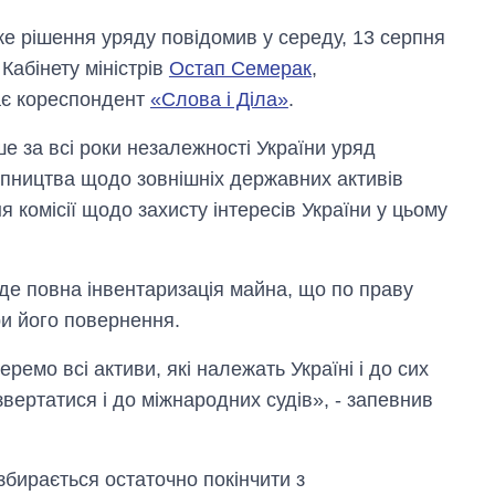
ке рішення уряду повідомив у середу, 13 серпня
 Кабінету міністрів
Остап Семерак
,
є кореспондент
«Слова і Діла»
.
е за всі роки незалежності України уряд
пництва щодо зовнішніх державних активів
комісії щодо захисту інтересів України у цьому
буде повна інвентаризація майна, що по праву
ри його повернення.
ремо всі активи, які належать Україні і до сих
звертатися і до міжнародних судів», - запевнив
збирається остаточно покінчити з