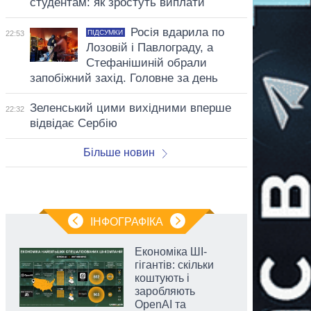
студентам: як зростуть виплати
Росія вдарила по
ПІДСУМКИ
22:53
Лозовій і Павлограду, а
Стефанішиній обрали
запобіжний захід. Головне за день
Зеленський цими вихідними вперше
22:32
відвідає Сербію
Більше новин
ІНФОГРАФІКА
Економіка ШІ-
гігантів: скільки
коштують і
заробляють
OpenAI та