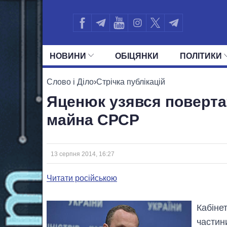
НОВИНИ
ОБIЦЯНКИ
ПОЛIТИКИ
УСІ ПОЛІТИКИ
ПРЕЗИДЕНТ І ОФ
Слово і Діло
›
Стрічка публікацій
Яценюк узявся поверта
майна СРСР
13 серпня 2014, 16:27
Читати російською
Кабіне
частин