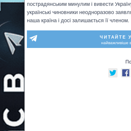
пострадянським минулим і вивести Україну
українські чиновники неодноразово заявл
наша країна і досі залишається її членом.
ЧИТАЙТЕ 
найважливіше в
По