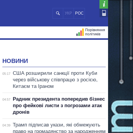
УКР
РОС
Порівняння
політиків
ЦІЙ
МЕРИ МІСТ
ВСІ ПЕРСОНИ
НОВИНИ
США розширили санкції проти Куби
05:17
через військову співпрацю з росією,
Китаєм та Іраном
Радник президента попередив бізнес
04:57
про фейкові листи з погрозами атак
дронів
Трамп підписав укази, які обмежують
04:39
право на громадянство за народженням