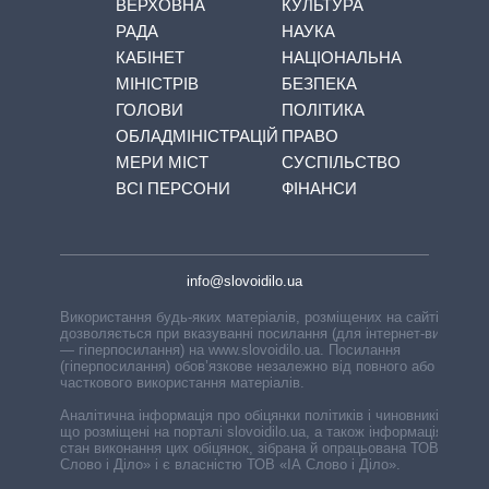
ВЕРХОВНА
КУЛЬТУРА
РАДА
НАУКА
КАБІНЕТ
НАЦІОНАЛЬНА
МІНІСТРІВ
БЕЗПЕКА
ГОЛОВИ
ПОЛІТИКА
ОБЛАДМІНІСТРАЦІЙ
ПРАВО
МЕРИ МІСТ
СУСПІЛЬСТВО
ВСІ ПЕРСОНИ
ФІНАНСИ
info@slovoidilo.ua
Використання будь-яких матеріалів, розміщених на сайті,
дозволяється при вказуванні посилання (для інтернет-видань
— гіперпосилання) на www.slovoidilo.ua. Посилання
(гіперпосилання) обов’язкове незалежно від повного або
часткового використання матеріалів.
Аналітична інформація про обіцянки політиків і чиновників,
що розміщені на порталі slovoidilo.ua, а також інформація про
стан виконання цих обіцянок, зібрана й опрацьована ТОВ «ІА
Слово і Діло» і є власністю ТОВ «ІА Слово і Діло».