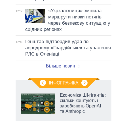
«Укрзалізниця» змінила
12:58
маршрути низки потягів
через безпекову ситуацію у
східних регіонах
Генштаб підтвердив удар по
12:49
аеродрому «Гвардійське» та ураження
РЛС в Оленівці
Більше новин
ІНФОГРАФІКА
Економіка ШІ-гігантів:
ть
скільки коштують і
заробляють OpenAI
та Anthropic