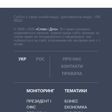
Cуб'єкт у сфері онлайн-медіа. Ідентифікатор медіа – R40-
05063
© 2009—2026
«Слово і Діло»
.
Всі права захищені і
охороняються законом. Адміністрація сайту залишає за
собою право не погоджуватися з інформацією, яка
публікується на сайті, власниками або авторами якої є треті
особи.
УКР
РОС
ПРО НАС
КОНТАКТИ
ПРАВИЛА
МОНІТОРИНГ
ТЕМАТИКИ
ПРЕЗИДЕНТ І
БІЗНЕС
ОФІС
ЕКОНОМІКА