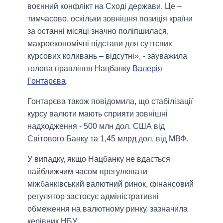
воєнний конфлікт на Сході держави. Це –
тимчасово, оскільки зовнішня позиція країни
за останні місяці значно поліпшилася,
макроекономічні підстави для суттєвих
курсових коливань – відсутні», - зауважила
голова правління Нацбанку
Валерія
Гонтарєва
.
Гонтарєва також повідомила, що стабілізації
курсу валюти мають сприяти зовнішні
надходження - 500 млн дол. США від
Світового Банку та 1,45 млрд дол. від МВФ.
У випадку, якщо Нацбанку не вдасться
найближчим часом врегулювати
міжбанківський валютний ринок, фінансовий
регулятор застосує адміністративні
обмеження на валютному ринку, зазначила
керівник НБУ.