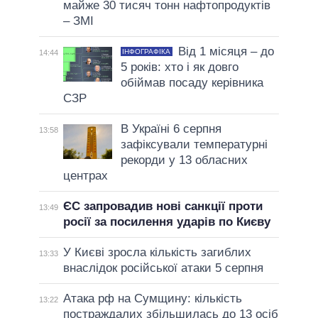
майже 30 тисяч тонн нафтопродуктів
– ЗМІ
Від 1 місяця – до
ІНФОГРАФІКА
14:44
5 років: хто і як довго
обіймав посаду керівника
СЗР
В Україні 6 серпня
13:58
зафіксували температурні
рекорди у 13 обласних
центрах
ЄС запровадив нові санкції проти
13:49
росії за посилення ударів по Києву
У Києві зросла кількість загиблих
13:33
внаслідок російської атаки 5 серпня
Атака рф на Сумщину: кількість
13:22
постраждалих збільшилась до 13 осіб