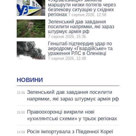
маршрути низки потягів через
безпекову ситуацію у східних
регіонах
7 серпня 2026, 12:58
Зеленський дав завдання
посилити напрямки, які зараз
штурмує армія рф
7 серпня 2026, 15:36
Генштаб підтвердив удар по
аеродрому «Гвардійське» та
ураження РЛС в Оленівці
7 серпня 2026, 12:49
НОВИНИ
Зеленський дав завдання посилити
15:36
напрямки, які зараз штурмує армія рф
Правоохоронці викрили нові
15:00
«ухилянтські схеми» у трьох регіонах
Росія імпортувала з Південної Кореї
14:58