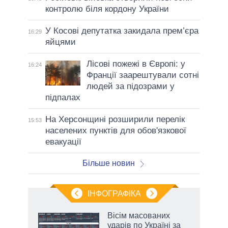
контролю біля кордону України
У Косові депутатка закидала прем’єра
16:29
яйцями
Лісові пожежі в Європі: у
16:24
Франції заарештували сотні
людей за підозрами у
підпалах
На Херсонщині розширили перелік
15:53
населених пунктів для обов'язкової
евакуації
Більше новин
ІНФОГРАФІКА
жет
Вісім масованих
ударів по Україні за