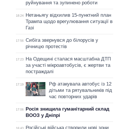
руйнування та зупинено роботи
Нетаньягу відхилив 15-пунктний план
18:24
Трампа щодо врегулювання ситуації в
Газі
Сибіга звернувся до білорусів у
17:56
річницю протестів
На Одещині сталася масштабна ДТП
17:23
за участі мікроавтобусів, є жертви та
постраждалі
Рф атакувала автобус із 12
17:19
дітьми та рятувальників під
час повторних ударів
Росія знищила гуманітарний склад
17:06
ВООЗ у Дніпрі
Російські війська створили нові зони
16:43