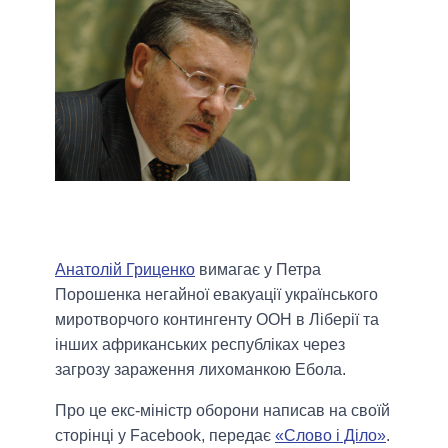
Анатолій Гриценко
вимагає у Петра
Порошенка негайної евакуації українського
миротворчого контингенту ООН в Ліберії та
інших африканських республіках через
загрозу зараження лихоманкою Ебола.
Про це екс-міністр оборони написав на своїй
сторінці у Facebook, передає
«Слово і Діло»
.