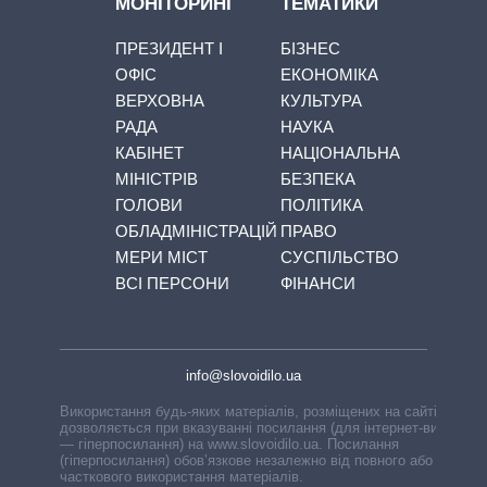
МОНІТОРИНГ
ТЕМАТИКИ
ПРЕЗИДЕНТ І
БІЗНЕС
ОФІС
ЕКОНОМІКА
ВЕРХОВНА
КУЛЬТУРА
РАДА
НАУКА
КАБІНЕТ
НАЦІОНАЛЬНА
МІНІСТРІВ
БЕЗПЕКА
ГОЛОВИ
ПОЛІТИКА
ОБЛАДМІНІСТРАЦІЙ
ПРАВО
МЕРИ МІСТ
СУСПІЛЬСТВО
ВСІ ПЕРСОНИ
ФІНАНСИ
info@slovoidilo.ua
Використання будь-яких матеріалів, розміщених на сайті,
дозволяється при вказуванні посилання (для інтернет-видань
— гіперпосилання) на www.slovoidilo.ua. Посилання
(гіперпосилання) обов’язкове незалежно від повного або
часткового використання матеріалів.