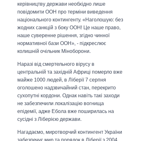
керівництву держави необхідно лише
повідомити ООН про терміни виведення
національного контингенту. «Наголошую: без
жодних санкцій з боку ООН! Це наше право,
наше суверенне рішення, згідно чинної
нормативної бази ООН», - підкреслює
колишній очільник Міноборони.
Наразі від смертельного вірусу в
центральній та західній Африці померло вже
майже 1000 людей, в Ліберії 7 серпня
оголошено надзвичайний стан, перекрито
сухопутні кордони. Однак навіть такі заходи
не забезпечили локалізацію вогнища
епідемії, адже Ебола вже поширилась на
сусідні з Ліберією держави.
Нагадаємо, миротворчий контингент України
забезпечує мир та порядок в Ліберії з 2004