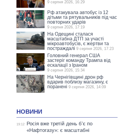
9 серпня 2026, 16:29
Рф атакувала автобус із 12
дітьми та рятувальників під час
повторних ударів
9 серпня 2026, 17:19
На Одещині сталася
масштабна ДТП за участі
мікроавтобусів, є жертви та
постраждалі
9 серпня 2026, 17:23
Головний генерал США
застеріг команду Трампа від
ескалації з Іраном
9 серпня 2026, 15:34
На Чернігівщині дрон рф
вдарив поблизу магазину, є
поранені
9 серпня 2026, 14:09
НОВИНИ
Росія вже третій день б’є по
19:12
«Нафтогазу»: є масштабні