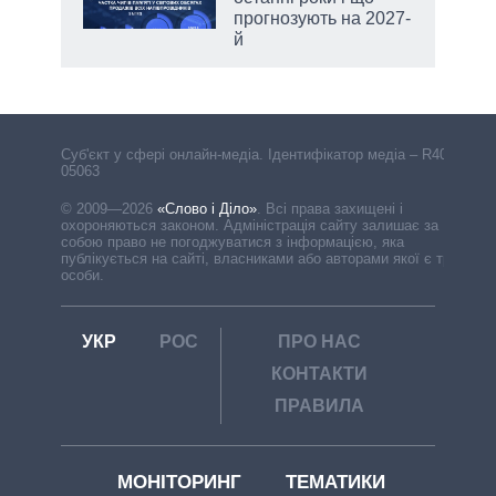
прогнозують на 2027-
й
Cуб'єкт у сфері онлайн-медіа. Ідентифікатор медіа – R40-
05063
© 2009—2026
«Слово і Діло»
.
Всі права захищені і
охороняються законом. Адміністрація сайту залишає за
собою право не погоджуватися з інформацією, яка
публікується на сайті, власниками або авторами якої є треті
особи.
УКР
РОС
ПРО НАС
КОНТАКТИ
ПРАВИЛА
МОНІТОРИНГ
ТЕМАТИКИ