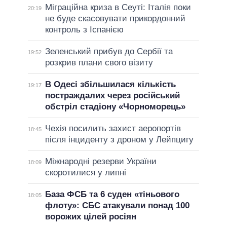
Міграційна криза в Сеуті: Італія поки
20:19
не буде скасовувати прикордонний
контроль з Іспанією
Зеленський прибув до Сербії та
19:52
розкрив плани свого візиту
В Одесі збільшилася кількість
19:17
постраждалих через російський
обстріл стадіону «Чорноморець»
Чехія посилить захист аеропортів
18:45
після інциденту з дроном у Лейпцигу
Міжнародні резерви України
18:09
скоротилися у липні
База ФСБ та 6 суден «тіньового
18:05
флоту»: СБС атакували понад 100
ворожих цілей росіян