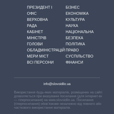
ПРЕЗИДЕНТ І
БІЗНЕС
ОФІС
ЕКОНОМІКА
ВЕРХОВНА
КУЛЬТУРА
РАДА
НАУКА
КАБІНЕТ
НАЦІОНАЛЬНА
МІНІСТРІВ
БЕЗПЕКА
ГОЛОВИ
ПОЛІТИКА
ОБЛАДМІНІСТРАЦІЙ
ПРАВО
МЕРИ МІСТ
СУСПІЛЬСТВО
ВСІ ПЕРСОНИ
ФІНАНСИ
info@slovoidilo.ua
Використання будь-яких матеріалів, розміщених на сайті,
дозволяється при вказуванні посилання (для інтернет-видань
— гіперпосилання) на www.slovoidilo.ua. Посилання
(гіперпосилання) обов’язкове незалежно від повного або
часткового використання матеріалів.