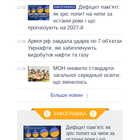
Дефіцит пам’яті:
ІНФОГРАФІКА
17:52
як зріс попит на чипи за
останні роки і що
прогнозують на 2027-й
Армія рф завдала ударів по 7 об'єктах
17:38
Укрнафти, які забезпечують
видобуток нафти та газу
МОН оновило стандарти
17:29
загальної середньої освіти:
що змінилось
Більше новин
ІНФОГРАФІКА
Дефіцит пам’яті: як
 за
зріс попит на чипи за
асть
останні роки і що