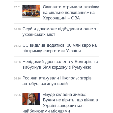
Окупанти отримали вказівку
17:01
на «вільне полювання» на
Херсонщині – ОВА
Сербія допоможе відбудувати одне з
16:48
українських міст
ЄС виділив додаткові 30 млн євро на
16:42
підтримку енергетики України
Невідомий дрон залетів у Болгарію та
16:36
вибухнув біля кордону з Румунією
Росіяни атакували Нікополь: згорів
16:16
автобус, загинув водій
«Буде складна зима»:
16:05
Вучич не вірить, що війна в
Україні завершиться
найближчими місяцями