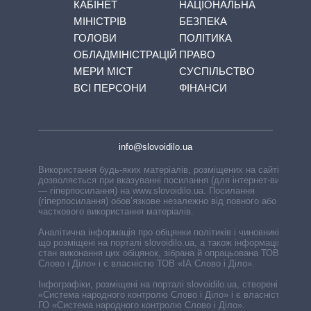
КАБІНЕТ
НАЦІОНАЛЬНА
МІНІСТРІВ
БЕЗПЕКА
ГОЛОВИ
ПОЛІТИКА
ОБЛАДМІНІСТРАЦІЙ
ПРАВО
МЕРИ МІСТ
СУСПІЛЬСТВО
ВСІ ПЕРСОНИ
ФІНАНСИ
info@slovoidilo.ua
Використання будь-яких матеріалів, розміщених на сайті,
дозволяється при вказуванні посилання (для інтернет-видань
— гіперпосилання) на www.slovoidilo.ua. Посилання
(гіперпосилання) обов’язкове незалежно від повного або
часткового використання матеріалів.
Аналітична інформація про обіцянки політиків і чиновників,
що розміщені на порталі slovoidilo.ua, а також інформація про
стан виконання цих обіцянок, зібрана й опрацьована ТОВ «ІА
Слово і Діло» і є власністю ТОВ «ІА Слово і Діло».
Інфографіки, розміщені на порталі slovoidilo.ua, створені ГО
«Система народного контролю Слово і Діло» і є власністю
ГО «Система народного контролю Слово і Діло».