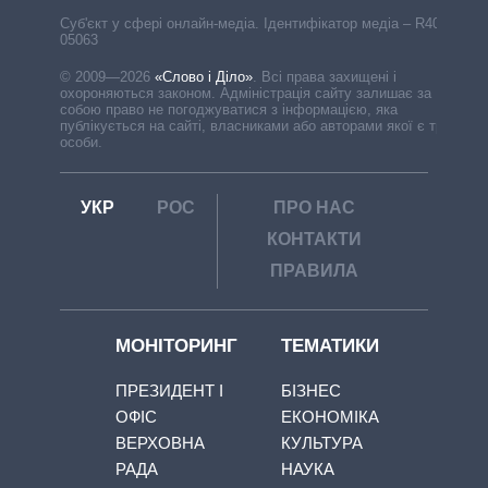
Cуб'єкт у сфері онлайн-медіа. Ідентифікатор медіа – R40-
05063
© 2009—2026
«Слово і Діло»
.
Всі права захищені і
охороняються законом. Адміністрація сайту залишає за
собою право не погоджуватися з інформацією, яка
публікується на сайті, власниками або авторами якої є треті
особи.
УКР
РОС
ПРО НАС
КОНТАКТИ
ПРАВИЛА
МОНІТОРИНГ
ТЕМАТИКИ
ПРЕЗИДЕНТ І
БІЗНЕС
ОФІС
ЕКОНОМІКА
ВЕРХОВНА
КУЛЬТУРА
РАДА
НАУКА