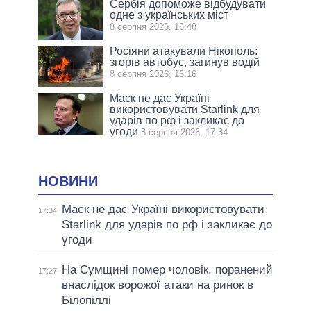
Сербія допоможе відбудувати
одне з українських міст
8 серпня 2026, 16:48
Росіяни атакували Нікополь:
згорів автобус, загинув водій
8 серпня 2026, 16:16
Маск не дає Україні
використовувати Starlink для
ударів по рф і закликає до
угоди
8 серпня 2026, 17:34
НОВИНИ
Маск не дає Україні використовувати
17:34
Starlink для ударів по рф і закликає до
угоди
На Сумщині помер чоловік, поранений
17:27
внаслідок ворожої атаки на ринок в
Білопіллі