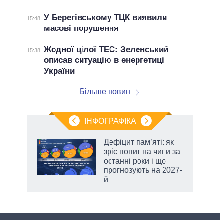
У Берегівському ТЦК виявили
15:48
масові порушення
Жодної цілої ТЕС: Зеленський
15:38
описав ситуацію в енергетиці
України
Більше новин
ІНФОГРАФІКА
Дефіцит пам’яті: як
 за
зріс попит на чипи за
асть
останні роки і що
прогнозують на 2027-
й