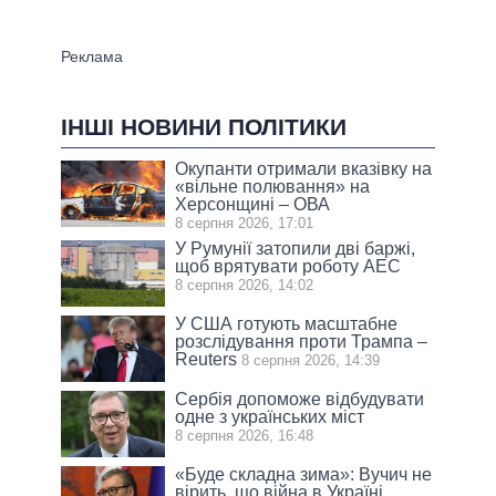
ІНШІ НОВИНИ ПОЛІТИКИ
Окупанти отримали вказівку на
«вільне полювання» на
Херсонщині – ОВА
8 серпня 2026, 17:01
У Румунії затопили дві баржі,
щоб врятувати роботу АЕС
8 серпня 2026, 14:02
У США готують масштабне
розслідування проти Трампа –
Reuters
8 серпня 2026, 14:39
Сербія допоможе відбудувати
одне з українських міст
8 серпня 2026, 16:48
«Буде складна зима»: Вучич не
вірить, що війна в Україні