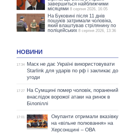
завершиться найближчими
місяцями
8 серпня 2026, 16:05
На Буковині після 11 днів
пошуків затримали чоловіка,
який влаштував стрілянину по
поліцейських
8 серпня 2026, 13:36
НОВИНИ
Маск не дає Україні використовувати
17:34
Starlink для ударів по рф і закликає до
угоди
На Сумщині помер чоловік, поранений
17:27
внаслідок ворожої атаки на ринок в
Білопіллі
Окупанти отримали вказівку
17:01
на «вільне полювання» на
Херсонщині – ОВА