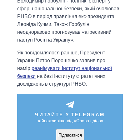
Володимир Горбулін - політик, експерт у
сфері національної безпеки, який очолював
РНБО в період правління екс-президента
Леоніда Кучми. Також Горбулін
неодноразово прогнозував «агресивний
наступ Росії на Україну».
Як повідомлялося раніше, Президент
України Петро Порошенко заявив про
намір
реанімувати Інститут національної
безпеки
на базі Інституту стратегічних
досліджень в структурі РНБО.
ЧИТАЙТЕ У TELEGRAM
найважливіше від «Слово і діло»
Підписатися