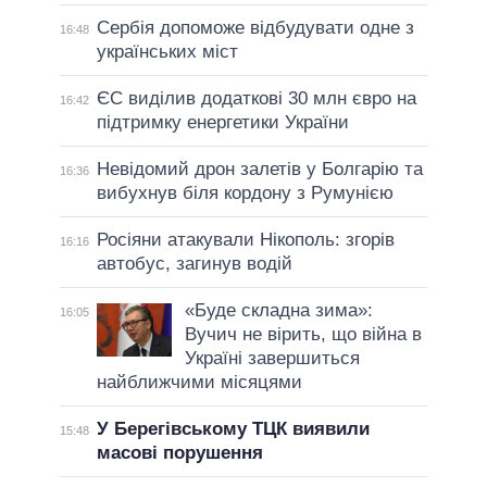
Сербія допоможе відбудувати одне з
16:48
українських міст
ЄС виділив додаткові 30 млн євро на
16:42
підтримку енергетики України
Невідомий дрон залетів у Болгарію та
16:36
вибухнув біля кордону з Румунією
Росіяни атакували Нікополь: згорів
16:16
автобус, загинув водій
«Буде складна зима»:
16:05
Вучич не вірить, що війна в
Україні завершиться
найближчими місяцями
У Берегівському ТЦК виявили
15:48
масові порушення