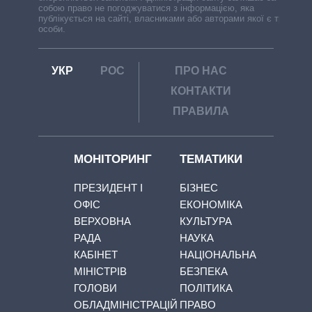
собою право не погоджуватися з інформацією, яка
публікується на сайті, власниками або авторами якої є треті
особи.
УКР
РОС
ПРО НАС
КОНТАКТИ
ПРАВИЛА
МОНІТОРИНГ
ТЕМАТИКИ
ПРЕЗИДЕНТ І
БІЗНЕС
ОФІС
ЕКОНОМІКА
ВЕРХОВНА
КУЛЬТУРА
РАДА
НАУКА
КАБІНЕТ
НАЦІОНАЛЬНА
МІНІСТРІВ
БЕЗПЕКА
ГОЛОВИ
ПОЛІТИКА
ОБЛАДМІНІСТРАЦІЙ
ПРАВО