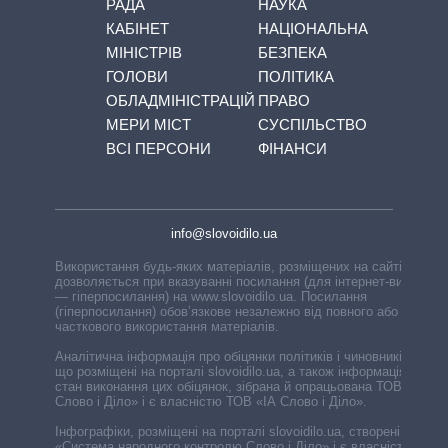
РАДА
НАУКА
КАБІНЕТ
НАЦІОНАЛЬНА
МІНІСТРІВ
БЕЗПЕКА
ГОЛОВИ
ПОЛІТИКА
ОБЛАДМІНІСТРАЦІЙ
ПРАВО
МЕРИ МІСТ
СУСПІЛЬСТВО
ВСІ ПЕРСОНИ
ФІНАНСИ
info@slovoidilo.ua
Використання будь-яких матеріалів, розміщених на сайті,
дозволяється при вказуванні посилання (для інтернет-видань
— гіперпосилання) на www.slovoidilo.ua. Посилання
(гіперпосилання) обов’язкове незалежно від повного або
часткового використання матеріалів.
Аналітична інформація про обіцянки політиків і чиновників,
що розміщені на порталі slovoidilo.ua, а також інформація про
стан виконання цих обіцянок, зібрана й опрацьована ТОВ «ІА
Слово і Діло» і є власністю ТОВ «ІА Слово і Діло».
Інфографіки, розміщені на порталі slovoidilo.ua, створені ГО
«Система народного контролю Слово і Діло» і є власністю