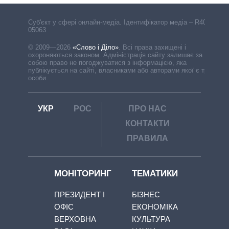
Cуб'єкт у сфері онлайн-медіа. Ідентифікатор медіа – R40-
05063
© 2009—2026
«Слово і Діло»
.
Всі права захищені і
охороняються законом. Адміністрація сайту залишає за
собою право не погоджуватися з інформацією, яка
публікується на сайті, власниками або авторами якої є треті
особи.
УКР
РОС
ПРО НАС
КОНТАКТИ
ПРАВИЛА
МОНІТОРИНГ
ТЕМАТИКИ
ПРЕЗИДЕНТ І
БІЗНЕС
ОФІС
ЕКОНОМІКА
ВЕРХОВНА
КУЛЬТУРА