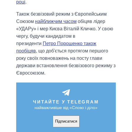
році
.
Також безвізовий режим з Європейським
Союзом
найближчим часом
обіцяв лідер
«УДАРу» і мер Києва Віталій Кличко. У свою
чергу, будучи кандидатом в
президенти
Петро Порошенко також
пообіцяв
, що доб'ється протягом першого
року своїх повноважень на посту глави
держави встановлення безвізового режиму з
Євросоюзом.
ЧИТАЙТЕ У TELEGRAM
найважливіше від «Слово і діло»
Підписатися