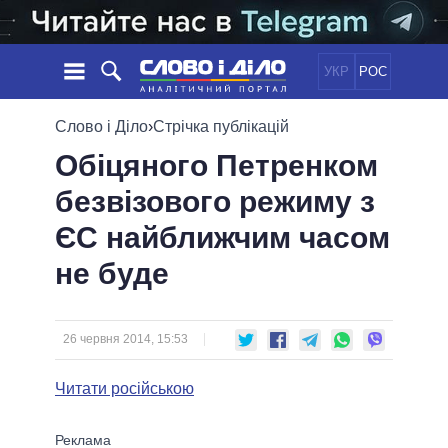
УКР
РОС
НОВИНИ
Слово і Діло
›
Стрічка публікацій
Обіцяного Петренком
ОБIЦЯНКИ
СТРІЧКА
ПОЛІТИКА
безвізового режиму з
ПОДІЇ
ЕКОНОМІКА
ПОЛIТИКИ
ЄС найближчим часом
СТАТТІ
СУСПІЛЬСТВО
ІНФОГРАФІКА
ДУМКИ
СВІТ
УСІ ПОЛІТИКИ
не буде
ОГЛЯДИ
ПРЕЗИДЕНТ І ОФІС
ВІДЕО
ДАЙДЖЕСТИ
ВЕРХОВНА РАДА
26 червня 2014, 15:53
ПІДТРИМАТИ
КАБІНЕТ МІНІСТРІВ
ГОЛОВИ ОБЛАДМІНІСТРАЦІЙ
Читати російською
ПОРІВНЯННЯ ПОЛІТИКІВ
МЕРИ МІСТ
ВСІ ПЕРСОНИ