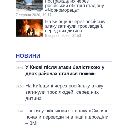
постраждалих через
російський обстріл стадіону
«Чорноморець»
7 серпня 2026, 19:17
На Київщині через російську
атаку загинули троє людей,
серед них дитина
8 серпня 2026, 02:53
НОВИНИ
У Києві після атаки балістикою у
03:47
двох районах сталися пожежі
На Київщині через російську атаку
02:53
загинули троє людей, серед них
дитина
Частину військових з полку «Скеля»
02:41
почали переводити в інші підрозділи
– ЗМІ