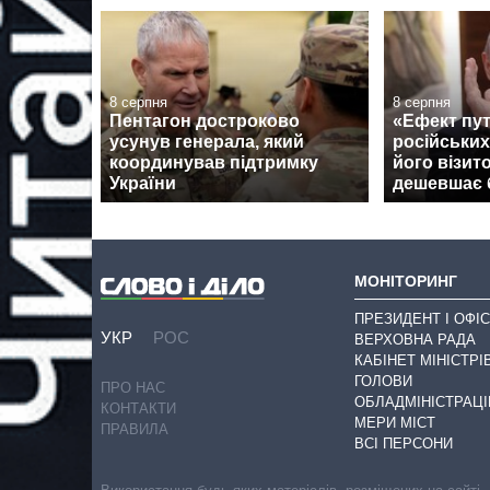
8 серпня
8 серпня
Пентагон достроково
«Ефект пут
усунув генерала, який
російських
координував підтримку
його візит
України
дешевшає 
МОНІТОРИНГ
ПРЕЗИДЕНТ І ОФІС
УКР
РОС
ВЕРХОВНА РАДА
КАБІНЕТ МІНІСТРІ
ГОЛОВИ
ПРО НАС
ОБЛАДМІНІСТРАЦІ
КОНТАКТИ
МЕРИ МІСТ
ПРАВИЛА
ВСІ ПЕРСОНИ