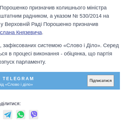
 Порошенко призначив колишнього міністра
штатним радником, а указом № 530/2014 на
 у Верховній Раді Порошенко призначив
слана Князевича
.
, зафіксованих системою «Слово і Діло». Серед
ься в процесі виконання - обіцянка, що партія
озпуск парламенту.
У TELEGRAM
Як змінився
Підписатися
ід «Слово і діло»
бюджет
Міністерства
оборони за 13
років війни з
ділитися:
росією