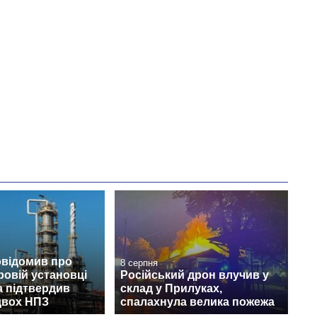
овідомив про
8 серпня
ровій установці
Російський дрон влучив у
а підтвердив
склад у Прилуках,
двох НПЗ
спалахнула велика пожежа