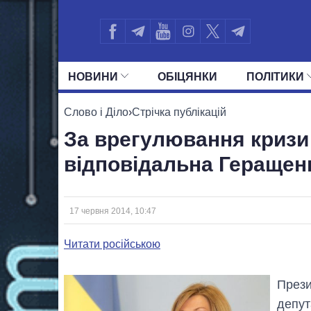
НОВИНИ
ОБIЦЯНКИ
ПОЛIТИКИ
УСІ ПОЛІТИКИ
ПРЕЗИДЕНТ І ОФ
Слово і Діло
›
Стрічка публікацій
За врегулювання кризи
відповідальна Геращен
17 червня 2014, 10:47
Читати російською
Прези
депут