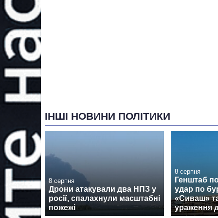
ІНШІ НОВИНИ ПОЛІТИКИ
8 серпня
Генштаб п
8 серпня
Дрони атакували два НПЗ у
удар по бу
росії, спалахнули масштабні
«Сиваш» т
пожежі
ураження 