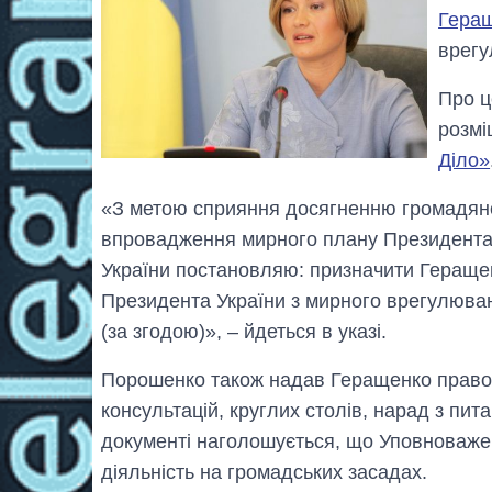
Гера
врегу
Про ц
розмі
Діло»
«З метою сприяння досягненню громадянс
впровадження мирного плану Президента 
України постановляю: призначити Геращ
Президента України з мирного врегулюванн
(за згодою)», – йдеться в указі.
Порошенко також надав Геращенко право о
консультацій, круглих столів, нарад з пит
документі наголошується, що Уповноваже
діяльність на громадських засадах.