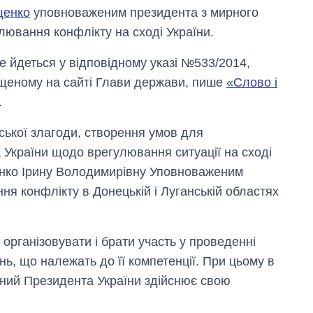
щенко
уповноваженим президента з мирного
лювання конфлікту на сході України.
е йдеться у відповідному указі №533/2014,
щеному на сайті Глави держави, пише
«Слово і
.
ької злагоди, створення умов для
України щодо врегулювання ситуації на сході
енко Ірину Володимирівну Уповноваженим
я конфлікту в Донецькій і Луганській областях
рганізовувати і брати участь у проведенні
ань, що належать до її компетенції. При цьому в
ний Президента України здійснює свою