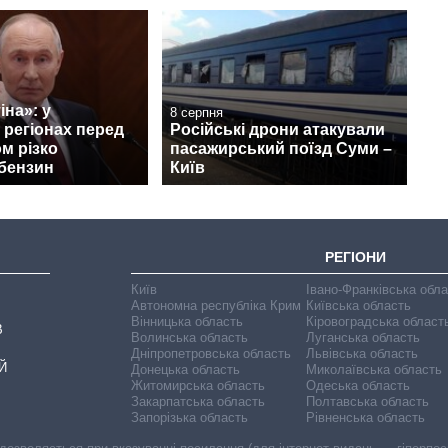
іна»: у
8 серпня
 регіонах перед
Російські дрони атакували
ом різко
пасажирський поїзд Суми –
бензин
Київ
РЕГІОНИ
Київ
Івано-Франківська обл
Автономна республіка Крим
Київська область
Вінницька область
Кіровоградська област
В
Волинська область
Луганська область
Дніпропетровська область
Львівська область
Й
Донецька область
Миколаївська область
Житомирська область
Одеська область
Закарпатська область
Полтавська область
Запорізька область
Рівненська область