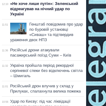
«Не хоче лише путін»: Зеленський
12:10
відреагував на нічний удар по
Україні
Генштаб повідомив про удар
11:51
по буровій установці
«Сиваш» та підтвердив
ураження двох НПЗ
Російські дрони атакували
11:36
пасажирський поїзд Суми – Київ
Україна пройшла період рекордної
11:32
серпневої спеки без відключень світла
– Шмигаль
Російський дрон влучив у склад у
11:01
Прилуках, спалахнула велика пожежа
Удар по Києву: під час ліквідації
10:56