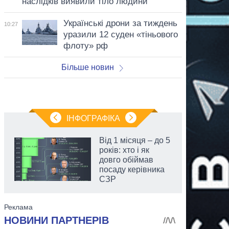
наслідків виявили тіло людини
Українські дрони за тиждень
10:27
уразили 12 суден «тіньового
флоту» рф
Більше новин
ІНФОГРАФІКА
Від 1 місяця – до 5
років: хто і як
довго обіймав
посаду керівника
СЗР