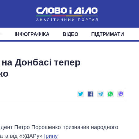
ІНФОГРАФІКА
ВІДЕО
ПІДТРИМАТИ
ІС
СТРІЧКА
ВЕРХОВНА РАДА
ПОДІЇ
СТАТТІ
КАБІНЕТ МІНІСТРІВ
ДУМКИ
ОГЛЯДИ
ГОЛОВИ ОБЛАДМІНІСТРА
ДАЙДЖЕСТИ
 на Донбасі тепер
ПОЛІТИКА
ДЕПУТАТИ
ЕКОНОМІКА
КОМІТЕТИ
СУСПІЛЬСТВО
ФРАКЦІЇ
ОКРУГИ
СВІТ
ко
дент Петро Порошенко призначив народного
ата від «УДАРу»
Ірину