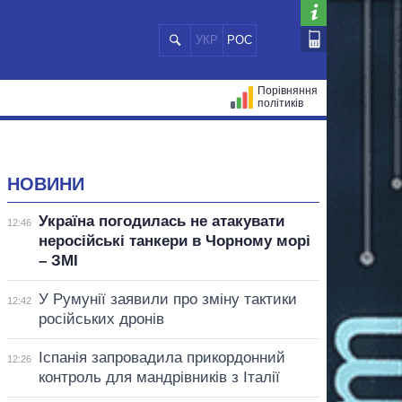
УКР
РОС
Порівняння
політиків
ЦІЙ
МЕРИ МІСТ
ВСІ ПЕРСОНИ
НОВИНИ
Україна погодилась не атакувати
12:46
неросійські танкери в Чорному морі
– ЗМІ
У Румунії заявили про зміну тактики
12:42
російських дронів
Іспанія запровадила прикордонний
12:26
контроль для мандрівників з Італії