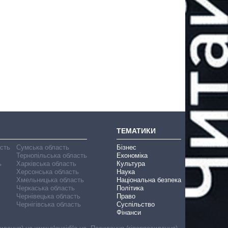
ТЕМАТИКИ
асть
Сумська область
Бізнес
Тернопільська область
Економіка
ь
Харківська область
Культура
Херсонська область
Наука
Хмельницька область
Національна безпека
Черкаська область
Політика
Чернівецька область
Право
Чернігівська область
Суспільство
Фінанси