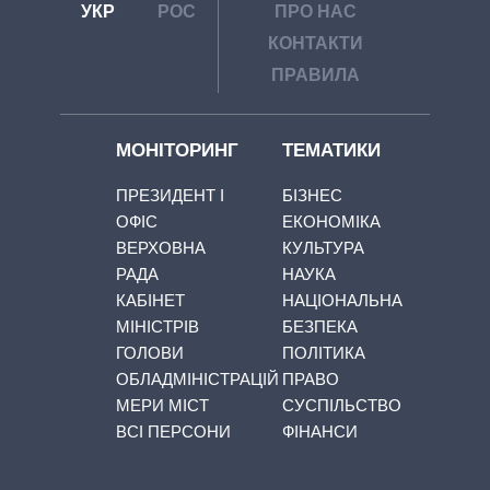
УКР
РОС
ПРО НАС
КОНТАКТИ
ПРАВИЛА
МОНІТОРИНГ
ТЕМАТИКИ
ПРЕЗИДЕНТ І
БІЗНЕС
ОФІС
ЕКОНОМІКА
ВЕРХОВНА
КУЛЬТУРА
РАДА
НАУКА
КАБІНЕТ
НАЦІОНАЛЬНА
МІНІСТРІВ
БЕЗПЕКА
ГОЛОВИ
ПОЛІТИКА
ОБЛАДМІНІСТРАЦІЙ
ПРАВО
МЕРИ МІСТ
СУСПІЛЬСТВО
ВСІ ПЕРСОНИ
ФІНАНСИ