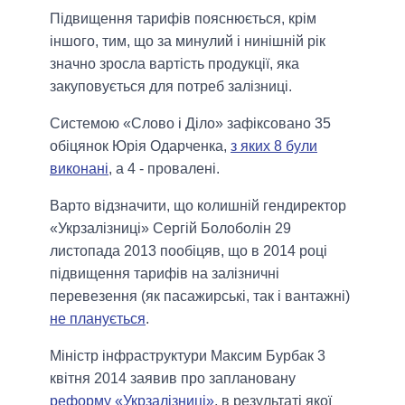
Підвищення тарифів пояснюється, крім
іншого, тим, що за минулий і нинішній рік
значно зросла вартість продукції, яка
закуповується для потреб залізниці.
Системою «Слово і Діло» зафіксовано 35
обіцянок Юрія Одарченка,
з яких 8 були
виконані
, а 4 - провалені.
Варто відзначити, що колишній гендиректор
«Укрзалізниці» Сергій Болоболін 29
листопада 2013 пообіцяв, що в 2014 році
підвищення тарифів на залізничні
перевезення (як пасажирські, так і вантажні)
не планується
.
Міністр інфраструктури Максим Бурбак 3
квітня 2014 заявив про заплановану
реформу «Укрзалізниці»
, в результаті якої