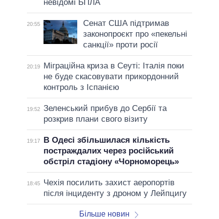
невідомі БПЛА
Сенат США підтримав
20:55
законопроєкт про «пекельні
санкції» проти росії
Міграційна криза в Сеуті: Італія поки
20:19
не буде скасовувати прикордонний
контроль з Іспанією
Зеленський прибув до Сербії та
19:52
розкрив плани свого візиту
В Одесі збільшилася кількість
19:17
постраждалих через російський
обстріл стадіону «Чорноморець»
Чехія посилить захист аеропортів
18:45
після інциденту з дроном у Лейпцигу
Більше новин