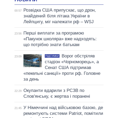
Розвідка США припускає, що дрон,
00:57
знайдений біля літака України в
Лейпцигу, міг належати рф – WSJ
Перші виплати за програмою
23:56
«Пакунок школяра» вже надходять:
що потрібно знати батькам
Ворог обстріляв
ПІДСУМКИ
23:09
стадіон «Чорноморець», а
Сенат США підтримав
«пекельні санкції» проти рф. Головне
за день
Окупанти вдарили з РСЗВ по
22:29
Слов'янську, є жертва і поранені
У Німеччині над військовою базою, де
21:45
ремонтують системи Patriot, помітили