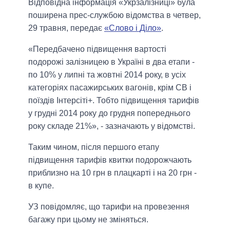
Відповідна інформація «Укрзалізниці» була
поширена прес-службою відомства в четвер,
29 травня, передає
«Слово і
Діло»
.
«Передбачено підвищення вартості
подорожі залізницею в Україні в два етапи -
по 10% у липні та жовтні 2014 року, в усіх
категоріях пасажирських вагонів, крім СВ і
поїздів Інтерсіті+. Тобто підвищення тарифів
у грудні 2014 року до грудня попереднього
року складе 21%», - зазначають у відомстві.
Таким чином, після першого етапу
підвищення тарифів квитки подорожчають
приблизно на 10 грн в плацкарті і на 20 грн -
в купе.
УЗ повідомляє, що тарифи на провезення
багажу при цьому не зміняться.