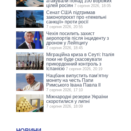
атакували понад 100 ворожих
цілей росіян
7 серпня 2026, 18:05
Сенат США підтримав
законопроєкт про «пекельні
санкції» проти росії
7 серпня 2026, 20:55
Чехія посилить захист
аеропортів після інциденту з
дроном у Лейпцигу
7 серпня 2026, 18:45
Міграційна криза в Сеуті: Італія
поки не буде скасовувати
прикордонний контроль з
Іспанією
7 серпня 2026, 20:19
Нацбанк випустить пам’ятну
монету на честь Папи
Римського Івана Павла II
7 серпня 2026, 17:10
Міжнародні резерви України
скоротилися у липні
7 серпня 2026, 18:09
НОВИНИ