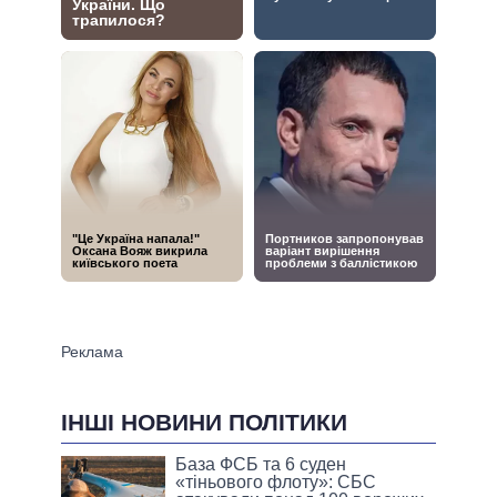
ІНШІ НОВИНИ ПОЛІТИКИ
База ФСБ та 6 суден
«тіньового флоту»: СБС