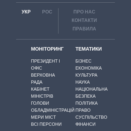
УКР
РОС
ПРО НАС
КОНТАКТИ
ПРАВИЛА
МОНІТОРИНГ
ТЕМАТИКИ
ПРЕЗИДЕНТ І
БІЗНЕС
ОФІС
ЕКОНОМІКА
ВЕРХОВНА
КУЛЬТУРА
РАДА
НАУКА
КАБІНЕТ
НАЦІОНАЛЬНА
МІНІСТРІВ
БЕЗПЕКА
ГОЛОВИ
ПОЛІТИКА
ОБЛАДМІНІСТРАЦІЙ
ПРАВО
МЕРИ МІСТ
СУСПІЛЬСТВО
ВСІ ПЕРСОНИ
ФІНАНСИ