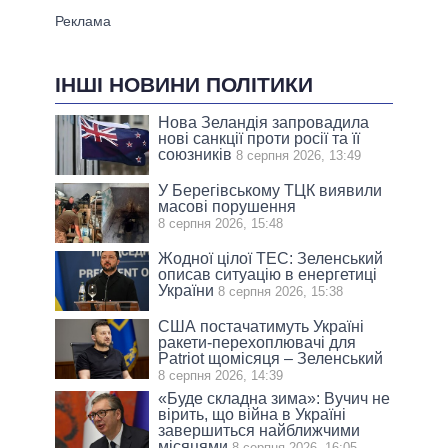
ІНШІ НОВИНИ ПОЛІТИКИ
Нова Зеландія запровадила
нові санкції проти росії та її
союзників
8 серпня 2026, 13:49
У Берегівському ТЦК виявили
масові порушення
8 серпня 2026, 15:48
Жодної цілої ТЕС: Зеленський
описав ситуацію в енергетиці
України
8 серпня 2026, 15:38
США постачатимуть Україні
ракети-перехоплювачі для
Patriot щомісяця – Зеленський
8 серпня 2026, 14:39
«Буде складна зима»: Вучич не
вірить, що війна в Україні
завершиться найближчими
місяцями
8 серпня 2026, 16:05