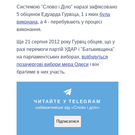
Системою "Слово і Діло" наразі зафіксовано
5 обіцянок Едуарда Гурвіца, 1 з яких
була
виконана
, а 4 - перебувають у процесі
виконання.
Ще 21 серпня 2012 року Гурвіц обіцяв, що у
разі перемоги партій УДАР і "Батькивщина"
на парламентських виборах,
відбудуться
позачергові вибори мера Одеси
і він
братиме в них участь.
ЧИТАЙТЕ У TELEGRAM
найважливіше від «Слово і діло»
Підписатися