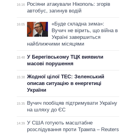
Росіяни атакували Нікополь: згорів
16:16
автобус, загинув водій
«Буде складна зима»:
16:05
Вучич не вірить, що війна в
Україні завершиться
найближчими місяцями
У Берегівському ТЦК виявили
15:48
масові порушення
Жодної цілої ТЕС: Зеленський
15:38
описав ситуацію в енергетиці
України
Вучич пообіцяв підтримувати Україну
15:35
на шляху до ЄС
У США готують масштабне
14:39
розслідування проти Трампа – Reuters