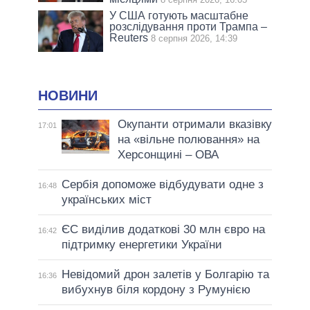
У США готують масштабне
розслідування проти Трампа –
Reuters
8 серпня 2026, 14:39
НОВИНИ
Окупанти отримали вказівку
17:01
на «вільне полювання» на
Херсонщині – ОВА
Сербія допоможе відбудувати одне з
16:48
українських міст
ЄС виділив додаткові 30 млн євро на
16:42
підтримку енергетики України
Невідомий дрон залетів у Болгарію та
16:36
вибухнув біля кордону з Румунією