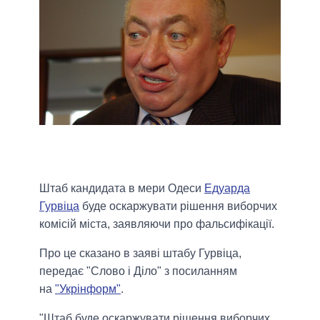
Штаб кандидата в мери Одеси
Едуарда
Гурвіца
буде оскаржувати рішення виборчих
комісій міста, заявляючи про фальсифікації.
Про це сказано в заяві штабу Гурвіца,
передає "Слово і Діло" з посиланням
на
"Укрінформ"
.
"Штаб буде оскаржувати рішення виборчих