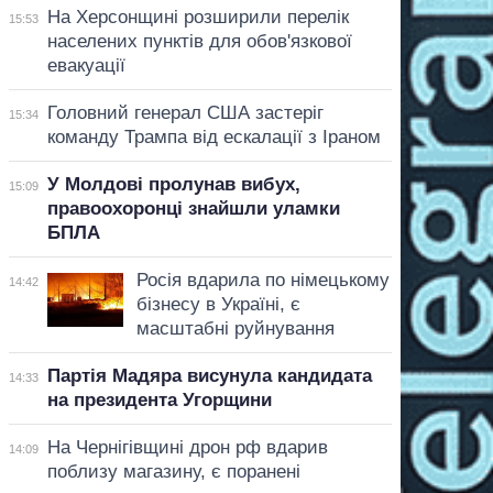
На Херсонщині розширили перелік
15:53
населених пунктів для обов'язкової
евакуації
Головний генерал США застеріг
15:34
команду Трампа від ескалації з Іраном
У Молдові пролунав вибух,
15:09
правоохоронці знайшли уламки
БПЛА
Росія вдарила по німецькому
14:42
бізнесу в Україні, є
масштабні руйнування
Партія Мадяра висунула кандидата
14:33
на президента Угорщини
На Чернігівщині дрон рф вдарив
14:09
поблизу магазину, є поранені