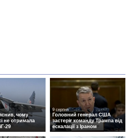
9 серпня
яснив, чому
Головний генерал США
сі не отримала
застеріг команду Трампа від
іГ-29
ескалації з Іраном