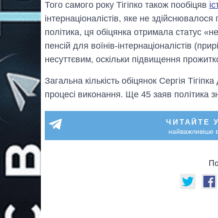
Того самого року Тігіпко також пообіцяв
іс
інтернаціоналістів, яке не здійснювалося 
політика, ця обіцянка отримала статус «н
пенсій для воїнів-інтернаціоналістів (при
несуттєвим, оскільки підвищення прожитк
Загальна кількість обіцянок Сергія Тігіпка
процесі виконання. Ще 45 заяв політика з
ЧИТАЙТЕ 
найважливіше в
По