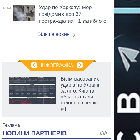
Удар по Харкову: мер
13:53
повідомив про 37
постраждалих і 1 загиблого
Більше новин
ІНФОГРАФІКА
Вісім масованих
ударів по Україні
за літо: Київ та
область стали
головною ціллю
рф