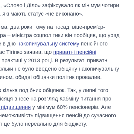
, «Слово і Діло» зафіксувало як мінімум чотири
, які мають статус «не виконано».
ма, два роки тому на посаді віце-прем'єр-
тра – міністра соцполітики він пообіцяв, що уряд
е в дію
накопичувальну систему
пенсійного
ас Тігіпко заявив, що
приватні пенсійні
практиці у 2013 році. В результаті приватні
скільки не було введено обіцяну накопичувальну
ином, обидві обіцянки політик провалив.
кілька подібних обіцянок. Так, у липні того
місяця внесе на розгляд Кабміну питання про
х підвищення
у мінімум 60% пенсіонерів. Але
 неможливість підвищення пенсій до сучасного
нт це було нереально для бюджету.