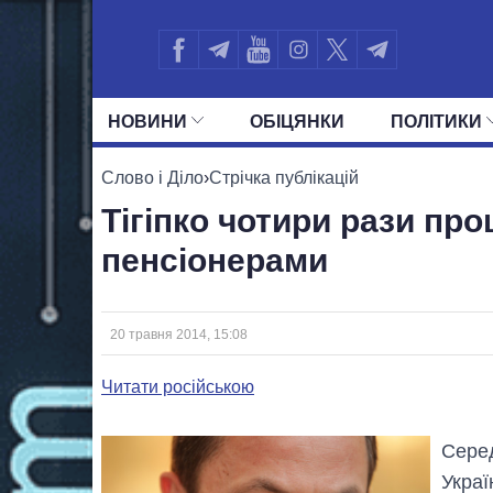
НОВИНИ
ОБIЦЯНКИ
ПОЛIТИКИ
УСІ ПОЛІТИКИ
ПРЕЗИДЕНТ І ОФ
Слово і Діло
›
Стрічка публікацій
Тігіпко чотири рази п
пенсіонерами
20 травня 2014, 15:08
Читати російською
Серед
Укра