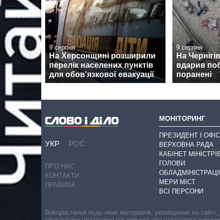
9 серпня
9 серпня
На Херсонщині розширили
На Чернігі
перелік населених пунктів
вдарив поб
для обов'язкової евакуації
поранені
МОНІТОРИНГ
ПРЕЗИДЕНТ І ОФІС
УКР
РОС
ВЕРХОВНА РАДА
КАБІНЕТ МІНІСТРІ
ГОЛОВИ
ПРО НАС
ОБЛАДМІНІСТРАЦІ
КОНТАКТИ
МЕРИ МІСТ
ПРАВИЛА
ВСІ ПЕРСОНИ
Використання будь-яких матеріалів, розміщених на сайті,
обов’язкове незалежно від повного або часткового викори