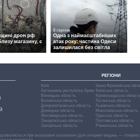
9 серпня
вщині дрон рф
Одна з наймасштабніших
лизу магазину, є
атак року: частина Одеси
залишилася без світла
РЕГІОНИ
Київ
Івано-Франківська обл
Автономна республіка Крим
Київська область
Вінницька область
Кіровоградська област
В
Волинська область
Луганська область
Дніпропетровська область
Львівська область
Й
Донецька область
Миколаївська область
Житомирська область
Одеська область
Закарпатська область
Полтавська область
Запорізька область
Рівненська область
 дозволяється при вказуванні посилання (для інтернет-видань — гіперпоси
стання матеріалів.