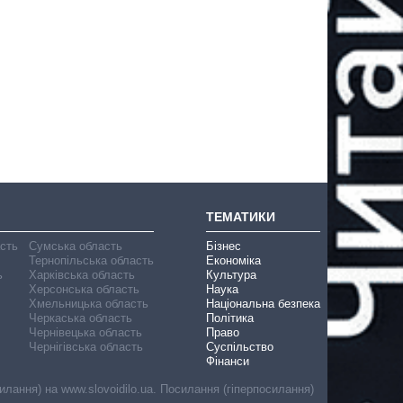
ТЕМАТИКИ
асть
Сумська область
Бізнес
Тернопільська область
Економіка
ь
Харківська область
Культура
Херсонська область
Наука
Хмельницька область
Національна безпека
Черкаська область
Політика
Чернівецька область
Право
Чернігівська область
Суспільство
Фінанси
лання) на www.slovoidilo.ua. Посилання (гіперпосилання)