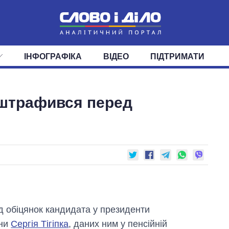
ІНФОГРАФІКА
ВІДЕО
ПІДТРИМАТИ
ІС
СТРІЧКА
ВЕРХОВНА РАДА
ПОДІЇ
СТАТТІ
КАБІНЕТ МІНІСТРІВ
ДУМКИ
ОГЛЯДИ
ГОЛОВИ ОБЛАДМІНІСТРА
ДАЙДЖЕСТИ
роштрафився перед
ПОЛІТИКА
ДЕПУТАТИ
ЕКОНОМІКА
КОМІТЕТИ
СУСПІЛЬСТВО
ФРАКЦІЇ
ОКРУГИ
СВІТ
 обіцянок кандидата у президенти
їни
Сергія Тігіпка
, даних ним у пенсійній