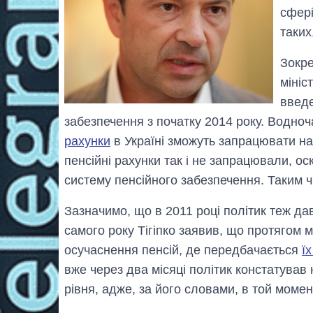
сфері
таких
Зокре
мініс
введ
забезпечення з початку 2014 року. Водноч
рахунки
в Україні зможуть запрацювати на 
пенсійні рахунки так і не запрацювали, о
систему пенсійного забезпечення. Таким ч
Зазначимо, що в 2011 році політик теж дав 
самого року Тігіпко заявив, що протягом 
осучаснення пенсій, де передбачається
ї
вже через два місяці політик констатував
рівня, адже, за його словами, в той моме