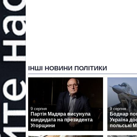
ІНШІ НОВИНИ ПОЛІТИКИ
9 серпня
9 серпня
Партія Мадяра висунула
Боднар по
кандидата на президента
Україна до
Угорщини
польські М