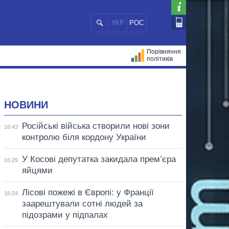
УКР
РОС
Порівняння
політиків
ЦІЙ
МЕРИ МІСТ
ВСІ ПЕРСОНИ
НОВИНИ
Російські війська створили нові зони
16:43
контролю біля кордону України
У Косові депутатка закидала прем’єра
16:29
яйцями
Лісові пожежі в Європі: у Франції
16:24
заарештували сотні людей за
підозрами у підпалах