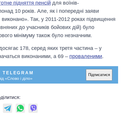
тотне підняття пенсій
для воїнів-
понад 10 років. Але, як і попередні заяви
е виконано». Так, у 2011-2012 роках підвищення
рівняних до учасників бойових дій) було
ового мінімуму також було незначним.
 досягає 178, серед яких третя частина – у
начаться виконаними, а 69 –
проваленими
.
У TELEGRAM
Як змінився
Підписатися
ід «Слово і діло»
бюджет
Міністерства
оборони за 13
років війни з
ділитися:
росією